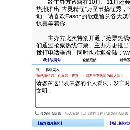
经主办方透露在10月、11月还会
热潮推出“古灵精怪”万圣节搞怪秀，
动，请喜欢Eason的歌迷留意各大
惊喜等着你。
主办方此次特别开通了抢票热线021-
们通过抢票热线订票。主办方更推出
拨打电话垂询。同时也欢迎登陆：www.bel
我来说两句
全部跟贴
精华
用户：
*依然范特西、刘亦菲、夜宴……网罗天下热词的输入法！
设为辩论话题
【精彩图片新闻】
【热门新闻推