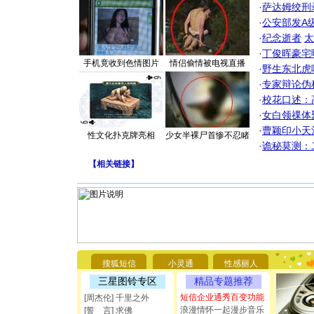
·
萨达姆绞刑
·
公安部发A
·
纪念逝者
太
·
丁俊晖豪宅
手机竟收到色情图片
情侣偷情被电视直播
·
野生东北虎
·
专家辩论伪
·
校花口述：
·
女白领祼体
·
曹颖印小天
性文化扑克牌亮相
少女半裸尸首惨不忍睹
·
诡秘莫测：
【
相关链接
】
[圣诞节]
你太多，
要平安！
[圣诞节]
能正大光明
都要快乐噢
搜狐短信
小灵通
性感丽人
[圣诞节]
如意,快乐
三星图铃专区
精品专题推荐
[元旦]
看
短信企业通秀百变功能
[周杰伦] 千里之外
断电。爱
浪漫情怀一起漫步音乐
[誓 言] 求佛