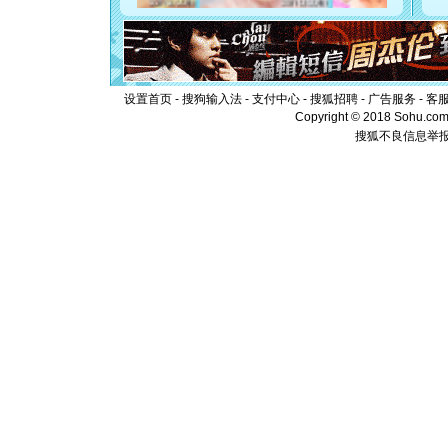
[元旦]
当
泣，这痛
卖了。水
[春节]
风
颜！冬去
道一声平
设置首页
-
搜狗输入法
-
支付中心
-
搜狐招聘
-
广告服务
-
客
[春节]
传
Copyright © 2018 Sohu.com I
片叶子是
搜狐不良信息举
送你一棵