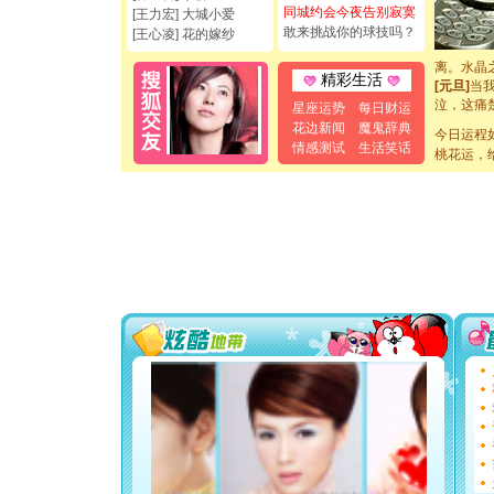
你是我专
同城约会今夜告别寂寞
[王力宏] 大城小爱
[元旦]
如
敢来挑战你的球技吗？
[王心凌] 花的嫁纱
起；二是
离。水晶
[元旦]
当
精彩生活
泣，这痛
星座运势
每日财运
卖了。水
花边新闻
魔鬼辞典
[春节]
风
今日运程
情感测试
生活笑话
颜！冬去
桃花运，
道一声平
[春节]
传
片叶子是
送你一棵
[圣诞节]
你太多，
要平安！
[圣诞节]
能正大光明
都要快乐噢
[圣诞节]
如意,快乐
[元旦]
看
断电。爱
你是我专
[元旦]
如
起；二是
离。水晶