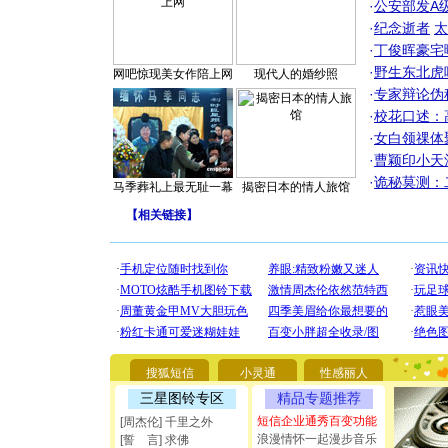
·
公安部发A
·
纪念逝者
太
·
丁俊晖豪宅
·
野生东北虎
网吧惊现美女作陪上网
现代人的婚纱照
·
专家辩论伪
·
校花口述：
·
女白领祼体
·
曹颖印小天
·
诡秘莫测：
马季葬礼上最无耻一幕
揭密日本的情人旅馆
【
相关链接
】
[圣诞节]
你太多，
要平安！
[圣诞节]
能正大光明
都要快乐噢
搜狐短信
小灵通
性感丽人
[圣诞节]
三星图铃专区
精品专题推荐
如意,快乐
[元旦]
看
短信企业通秀百变功能
[周杰伦] 千里之外
断电。爱
浪漫情怀一起漫步音乐
[誓 言] 求佛