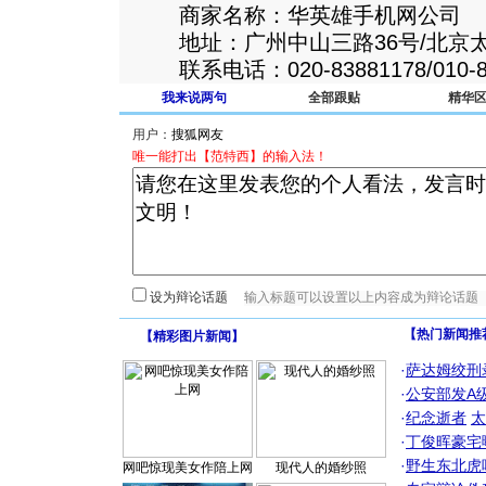
商家名称：华英雄手机网公司
地址：广州中山三路36号/北京太平
联系电话：020-83881178/010-82
我来说两句
全部跟贴
精华
用户：
唯一能打出【范特西】的输入法！
设为辩论话题
【热门新闻推
【
精彩图片新闻
】
·
萨达姆绞刑
·
公安部发A
·
纪念逝者
太
·
丁俊晖豪宅
·
野生东北虎
网吧惊现美女作陪上网
现代人的婚纱照