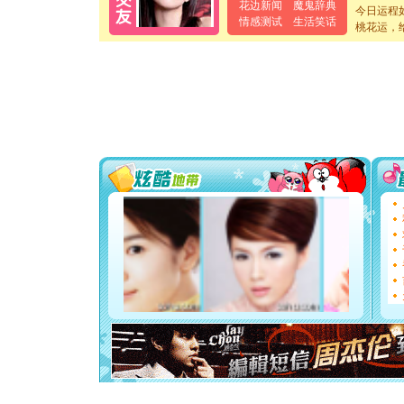
花边新闻
魔鬼辞典
今日运程
[春节]
风
情感测试
生活笑话
桃花运，
颜！冬去
道一声平
[春节]
传
片叶子是
送你一棵
[圣诞节]
你太多，
要平安！
[圣诞节]
能正大光明
都要快乐噢
[圣诞节]
如意,快乐
[元旦]
看
断电。爱
你是我专
[元旦]
如
起；二是
离。水晶
[元旦]
当
泣，这痛
卖了。水
[春节]
风
颜！冬去
道一声平