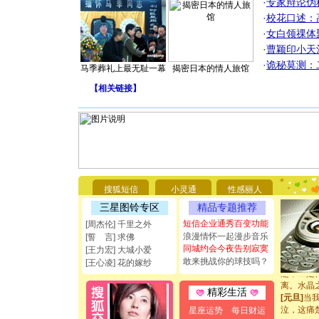
·
专家辩论伪
·
校花口述：
·
女白领祼体
·
曹颖印小天
·
诡秘莫测：
马季葬礼上最无耻一幕
揭密日本的情人旅馆
【
相关链接
】
[圣诞节]
你太多，
要平安！
[圣诞节]
能正大光明
都要快乐噢
搜狐短信
小灵通
性感丽人
[圣诞节]
三星图铃专区
精品专题推荐
如意,快乐
[元旦]
看
短信企业通秀百变功能
[周杰伦] 千里之外
断电。爱
浪漫情怀一起漫步音乐
[誓 言] 求佛
你是我专
同城约会今夜告别寂寞
[王力宏] 大城小爱
[元旦]
如
敢来挑战你的球技吗？
[王心凌] 花的嫁纱
起；二是
离。水晶
精彩生活
[元旦]
当
泣，这痛
星座运势
每日财运
卖了。水