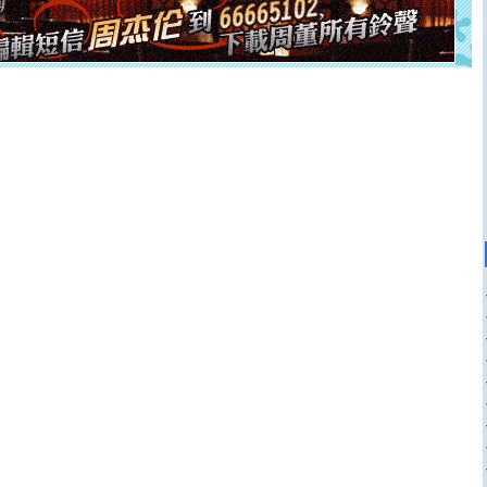
卖了。水晶之恋祝你新年快乐。
[春节]
风柔雨润好月圆，半岛铁盒伴身边，每日尽显开心
颜！冬去春来似水如烟，劳碌人生需尽欢！听一曲轻歌，
道一声平安！新年吉祥万事如愿
[春节]
传说薰衣草有四片叶子：第一片叶子是信仰，第二
片叶子是希望，第三片叶子是爱情，第四片叶子是幸运。
送你一棵薰衣草，愿你新年快乐！