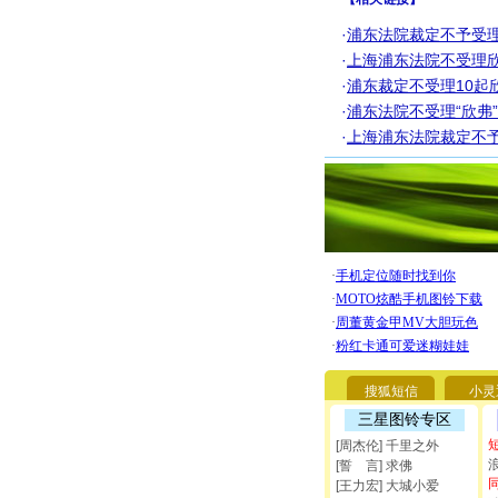
·
浦东法院裁定不予受理
·
上海浦东法院不受理欣
·
浦东裁定不受理10起
·
浦东法院不受理“欣弗
·
上海浦东法院裁定不
搜狐短信
小灵
三星图铃专区
[周杰伦] 千里之外
[誓 言] 求佛
[王力宏] 大城小爱