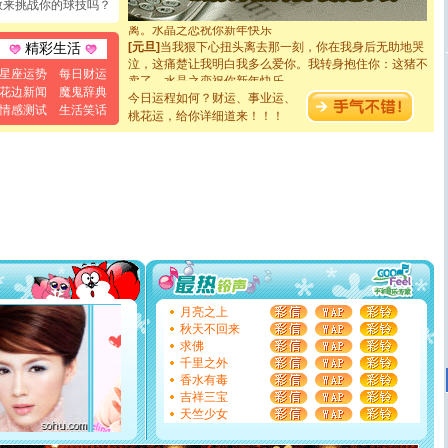
起；二是再生再世和你在一起；三是三生三世和你不再分
敢来挑战你的球技吗？
离。水晶之恋祝你新年快乐
[元旦]
当我狠下心扭头离去那一刻，你在我身后无助地哭
精彩生活
泣，这痛楚让我明白我多么爱你。我转身抱住你：这猪不
卖了。水晶之恋祝你新年快乐。
星座运势
每日财运
[春节]
风柔雨润好月圆，半岛铁盒伴身边，每日尽显开心
花边新闻
魔鬼辞典
今日运程如何？财运、事业运、
颜！冬去春来似水如烟，劳碌人生需尽欢！听一曲轻歌，
情感测试
生活笑话
桃花运，给你详细道来！！！
道一声平安！新年吉祥万事如愿
[春节]
传说薰衣草有四片叶子：第一片叶子是信仰，第二
片叶子是希望，第三片叶子是爱情，第四片叶子是幸运。
送你一棵薰衣草，愿你新年快乐！
[圣诞节]
圣诞节到了，想想没什么送给你的，又不打算给
你太多，只有给你五千万：千万快乐！千万要健康！千万
要平安！千万要知足！千万不要忘记我！
[圣诞节]
不只这样的日子才会想起你,而是这样的日子才
能正大光明地骚扰你,告诉你,圣诞要快乐!新年要快乐!天天
都要快乐噢!
[圣诞节]
奉上一颗祝福的心,在这个特别的日子里,愿幸福,
如意,快乐,鲜花,一切美好的祝愿与你同在.圣诞快乐!
月亮之上
[元旦]
看到你我会触电；看不到你我要充电；没有你我会
秋天不回来
断电。爱你是我职业，想你是我事业，抱你是我特长，吻
求佛
你是我专业！水晶之恋祝你新年快乐
千里之外
[元旦]
如果上天让我许三个愿望，一是今生今世和你在一
香水有毒
起；二是再生再世和你在一起；三是三生三世和你不再分
吉祥三宝
离。水晶之恋祝你新年快乐
天竺少女
[元旦]
当我狠下心扭头离去那一刻，你在我身后无助地哭
泣，这痛楚让我明白我多么爱你。我转身抱住你：这猪不