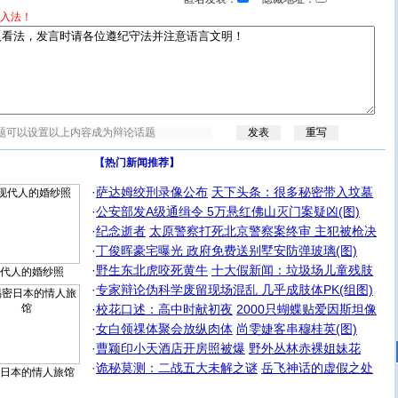
入法！
【热门新闻推荐】
·
萨达姆绞刑录像公布
天下头条：很多秘密带入坟墓
·
公安部发A级通缉令 5万悬红佛山灭门案疑凶(图)
·
纪念逝者
太原警察打死北京警察案终审 主犯被枪决
·
丁俊晖豪宅曝光 政府免费送别墅安防弹玻璃(图)
·
野生东北虎咬死黄牛
十大假新闻：垃圾场儿童残肢
代人的婚纱照
·
专家辩论伪科学废留现场混乱 几乎成肢体PK(组图)
·
校花口述：高中时献初夜
2000只蝴蝶贴爱因斯坦像
·
女白领祼体聚会放纵肉体
尚雯婕客串穆桂英(图)
·
曹颖印小天酒店开房照被爆
野外丛林赤裸姐妹花
·
诡秘莫测：二战五大未解之谜
岳飞神话的虚假之处
日本的情人旅馆