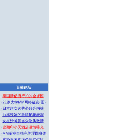
百姓论坛
·
泰国情侣流行拍的全裸照
·
21岁大学MM网络征友(图)
·
日本超女选秀必须亮内裤
·
台湾辣妹的激情艳舞表演
·
女星沙滩竟当众吻胸激情
·
曹颖印小天酒店激情曝光
·
MM浴室自拍完美浑圆身体
·
实拍泰国真正色情红灯区