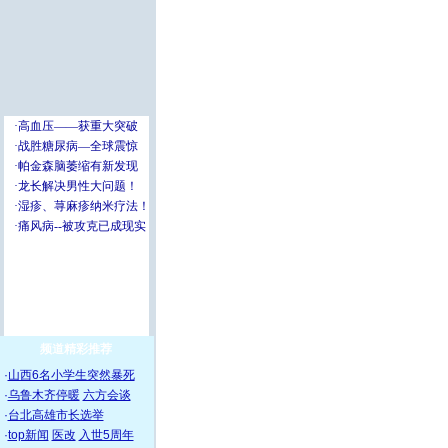
频道精彩推荐
·
山西6名小学生突然暴死
·
乌鲁木齐停暖
六方会谈
·
台北高雄市长选举
·
top新闻
医改
入世5周年