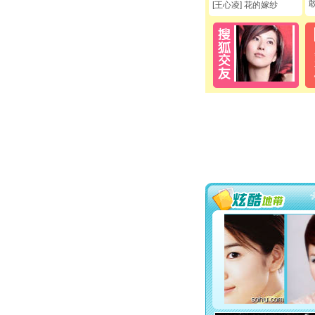
[王心凌] 花的嫁纱