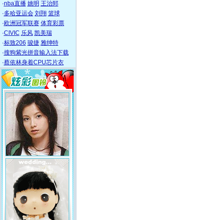
·
nba直播
姚明
王治郅
·
多哈亚运会
刘翔
篮球
·
欧洲冠军联赛
体育彩票
·
CIVIC
乐风
凯美瑞
·
标致206
骏捷
雅绅特
·
搜狗紫光拼音输入法下载
·
蔡依林身着CPU芯片衣