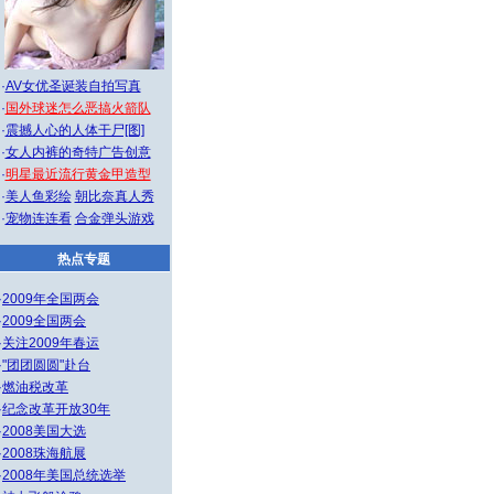
·
AV女优圣诞装自拍写真
·
国外球迷怎么恶搞火箭队
·
震撼人心的人体干尸[图]
·
女人内裤的奇特广告创意
·
明星最近流行黄金甲造型
·
美人鱼彩绘
朝比奈真人秀
·
宠物连连看
合金弹头游戏
热点专题
·
2009年全国两会
·
2009全国两会
·
关注2009年春运
·
"团团圆圆"赴台
·
燃油税改革
·
纪念改革开放30年
·
2008美国大选
·
2008珠海航展
·
2008年美国总统选举