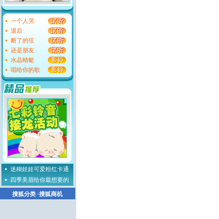
一个人哭
退后
断了的弦
还是朋友
水晶蜻蜓
唱给你的歌
迷糊娃娃可爱粉红卡通
四季美眉给你最想要的
搜狐分类
·
搜狐商机