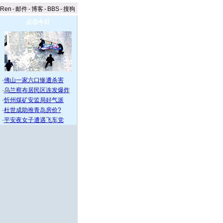
aRen
-
邮件
-
博客
-
BBS
-
搜狗
点击今日
·
佛山一家六口惨遭杀害
·
乌兰察布居民区连发爆炸
·
忻州煤矿安监局好气派
·
杜世成助推青岛房价?
·
平安夜女子遭遇飞车党