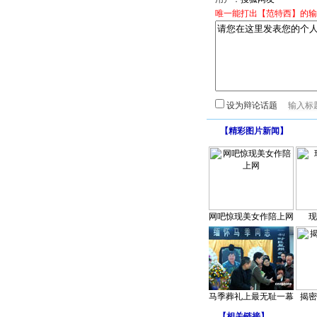
唯一能打出【范特西】的输
设为辩论话题
【
精彩图片新闻
】
网吧惊现美女作陪上网
现
马季葬礼上最无耻一幕
揭密
【
相关链接
】