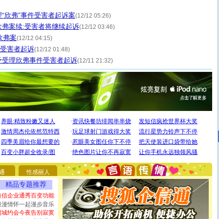
“欣弗”事件受害者起诉案
(12/12 05:26)
弗案续:受害者将继续起诉
(12/12 03:46)
欣弗案
(12/12 04:15)
”受害者起诉
(12/12 01:48)
予受理欣弗事件受害者起诉
(12/11 21:32)
[圣诞节]
圣诞节到了，想想没什么送给你的，又不打算给
你太多，只有给你五千万：千万快乐！千万要健康！千万
要平安！千万要知足！千万不要忘记我！
[圣诞节]
不只这样的日子才会想起你,而是这样的日子才
能正大光明地骚扰你,告诉你,圣诞要快乐!新年要快乐!天天
都要快乐噢!
[圣诞节]
奉上一颗祝福的心,在这个特别的日子里,愿幸福,
通
性感丽人
如意,快乐,鲜花,一切美好的祝愿与你同在.圣诞快乐!
精品专题推荐
[元旦]
看到你我会触电；看不到你我要充电；没有你我会
断电。爱你是我职业，想你是我事业，抱你是我特长，吻
短信企业通秀百变功能
你是我专业！水晶之恋祝你新年快乐
浪漫情怀一起漫步音乐
[元旦]
如果上天让我许三个愿望，一是今生今世和你在一
同城约会今夜告别寂寞