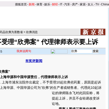
搜狐首页
-
新闻
-
体育
-
娱乐
-
财经
-
IT
-
汽车
-
房产
-
家居
-
女人
-
TV
-
Chin
药品欣弗为害数省
>
欣弗消息
受理“欣弗案” 代理律师表示要上诉
我来说两句
45
有奖评新闻
弗案”
海华源和中国华源责任，代理律师表示上诉
上海市浦东法院作出裁定，不予受理10起欣弗劣药案，原因是起诉
上海华源、中国华源公司为“欣弗”的生产者或销售者。
代理此10起诉
讼的律师陈永飞对此回应称，将
提起上诉，并且不会轻易改变诉
讼地。