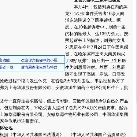
受害人要求三家单位担责
本月4日，包括刘勇在内的黑
龙江“欣弗”事件受害者10余人向
浦东法院递交了民事诉状。据
悉，在10名起诉者中，刘勇一案
的标的额最大，达139万余元。按
照起诉书上的描述，刘勇的女儿
刘思辰在今年7月24日下午因患感
冒，在哈尔滨市王岗大药房购买
了3瓶“欣弗”，随后由一卫生所医
生为刘思辰注射。然而，刘思辰
随即出现了高烧、寒战、口唇发
抢救过程中继而发生休克，在昏迷3天3夜后去世。事后经起诉方了
弗为上海华源股份有限公司、安徽华源生物药业有限公司所生产，批
母一直奔走要求赔偿，但上海华源、安徽华源拒绝承认自己的产品
。包括刘勇在内，10名受害人提出了总共约274万的赔偿要求。起诉
上海华源股份有限公司、安徽华源生物药业有限公司、中国华源集团
家单位承担连带责任。
诉讼地
据《中华人民共和国民法通则》、《中华人民共和国产品质量法》