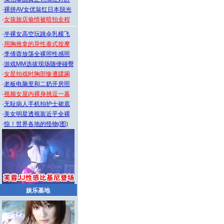
·
裸拼AV女优翁红日本脱光
·
女孩旅店偷情被暗拍全程
·
半裸女高空玩跳伞乳横飞
·
用胸推拿的异性泰式按摩
·
李倩蓉放荡全裸照性感照
·
游戏MM选拔现场随便碰臀
·
女星拍戏时胸部惨遭蹂躏
·
老板电脑里和二奶开房照
·
视频女屋内裸身挑逗一幕
·
无耻病人手机拍护士裙底
·
美女明星透视装近乎全裸
·
惊！世界各地的怪物(图)
娱乐基地