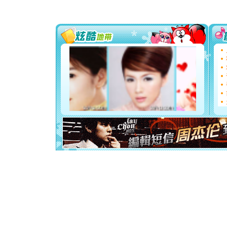
你太多，
要平安！
[圣诞节]
能正大光明
都要快乐噢
[圣诞节]
如意,快乐
[元旦]
看
断电。爱
你是我专
[元旦]
如
起；二是
离。水晶
[元旦]
当
泣，这痛
卖了。水
[春节]
风
颜！冬去
道一声平
[春节]
传
片叶子是
送你一棵