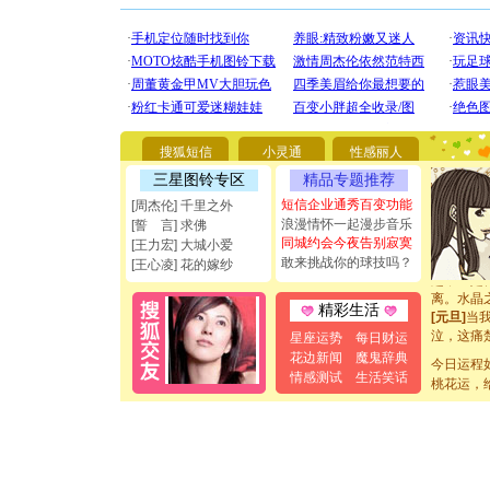
[圣诞节]
你太多，
要平安！
[圣诞节]
能正大光明
都要快乐噢
搜狐短信
小灵通
性感丽人
[圣诞节]
三星图铃专区
精品专题推荐
如意,快乐
[元旦]
看
短信企业通秀百变功能
[周杰伦] 千里之外
断电。爱
浪漫情怀一起漫步音乐
[誓 言] 求佛
你是我专
同城约会今夜告别寂寞
[王力宏] 大城小爱
[元旦]
如
敢来挑战你的球技吗？
[王心凌] 花的嫁纱
起；二是
离。水晶
精彩生活
[元旦]
当
泣，这痛
星座运势
每日财运
卖了。水
花边新闻
魔鬼辞典
今日运程
[春节]
风
情感测试
生活笑话
颜！冬去
桃花运，
道一声平
[春节]
传
片叶子是
送你一棵
[圣诞节]