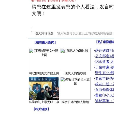
唯一能打出【范特西】的输入法！
设为辩论话题
【热门新闻推
【
精彩图片新闻
】
·
萨达姆绞刑
·
公安部发A
·
纪念逝者
太
·
丁俊晖豪宅
·
野生东北虎
网吧惊现美女作陪上网
现代人的婚纱照
·
专家辩论伪
·
校花口述：
·
女白领祼体
·
曹颖印小天
·
诡秘莫测：
马季葬礼上最无耻一幕
揭密日本的情人旅馆
【
相关链接
】