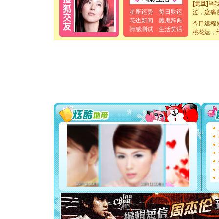
[元旦]
当
泣，这痛
星座运势
每日财运
卖了。水
花边新闻
魔鬼辞典
今日运程
[春节]
风
情感测试
生活笑话
桃花运，
颜！冬去
道一声平
[春节]
传
片叶子是
送你一棵
[圣诞节]
你太多，
要平安！
[圣诞节]
能正大光明
都要快乐噢
[圣诞节]
如意,快乐
[元旦]
看
断电。爱
你是我专
[元旦]
如
起；二是
离。水晶
[元旦]
当
泣，这痛
卖了。水
[春节]
风