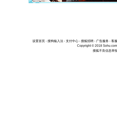
颜！冬去
道一声平
[春节]
传
片叶子是
送你一棵
设置首页
-
搜狗输入法
-
支付中心
-
搜狐招聘
-
广告服务
-
客
Copyright © 2018 Sohu.com I
搜狐不良信息举