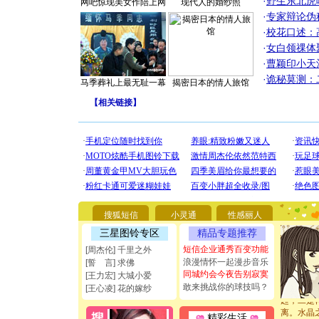
·
野生东北虎
网吧惊现美女作陪上网
现代人的婚纱照
·
专家辩论伪
·
校花口述：
·
女白领祼体
·
曹颖印小天
·
诡秘莫测：
马季葬礼上最无耻一幕
揭密日本的情人旅馆
【
相关链接
】
[圣诞节]
你太多，
要平安！
[圣诞节]
能正大光明
都要快乐噢
搜狐短信
小灵通
性感丽人
[圣诞节]
三星图铃专区
精品专题推荐
如意,快乐
[元旦]
看
短信企业通秀百变功能
[周杰伦] 千里之外
断电。爱
浪漫情怀一起漫步音乐
[誓 言] 求佛
你是我专
同城约会今夜告别寂寞
[王力宏] 大城小爱
[元旦]
如
敢来挑战你的球技吗？
[王心凌] 花的嫁纱
起；二是
离。水晶
精彩生活