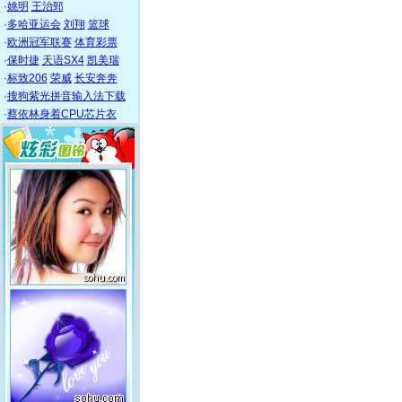
·
姚明
王治郅
·
多哈亚运会
刘翔
篮球
·
欧洲冠军联赛
体育彩票
·
保时捷
天语SX4
凯美瑞
·
标致206
荣威
长安奔奔
·
搜狗紫光拼音输入法下载
·
蔡依林身着CPU芯片衣