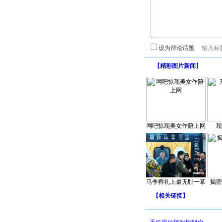
设为辩论话题
【
精彩图片新闻
】
网吧惊现美女作陪上网
现
马季葬礼上最无耻一幕
揭密
【
相关链接
】