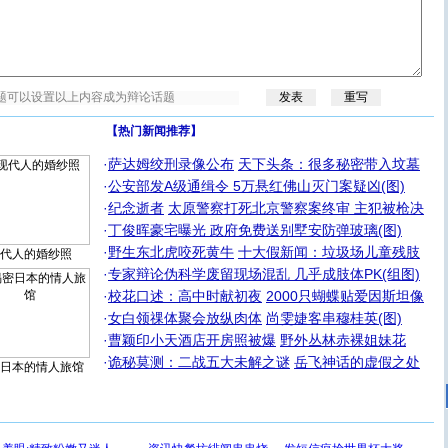
【热门新闻推荐】
·
萨达姆绞刑录像公布
天下头条：很多秘密带入坟墓
·
公安部发A级通缉令 5万悬红佛山灭门案疑凶(图)
·
纪念逝者
太原警察打死北京警察案终审 主犯被枪决
·
丁俊晖豪宅曝光 政府免费送别墅安防弹玻璃(图)
·
野生东北虎咬死黄牛
十大假新闻：垃圾场儿童残肢
代人的婚纱照
·
专家辩论伪科学废留现场混乱 几乎成肢体PK(组图)
·
校花口述：高中时献初夜
2000只蝴蝶贴爱因斯坦像
·
女白领祼体聚会放纵肉体
尚雯婕客串穆桂英(图)
·
曹颖印小天酒店开房照被爆
野外丛林赤裸姐妹花
·
诡秘莫测：二战五大未解之谜
岳飞神话的虚假之处
日本的情人旅馆