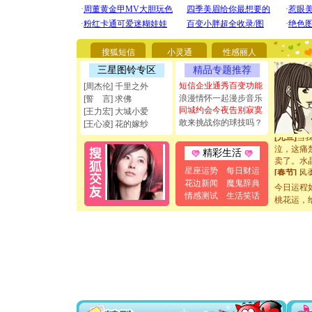
[圣诞节]
能正大光明
都要快乐噢
[圣诞节]
如意,快乐
搜狐短信
小灵通
性感丽人
[元旦]
看
三星图铃专区
精品专题推荐
断电。爱
你是我专
短信企业通秀百变功能
[周杰伦] 千里之外
[元旦]
如
浪漫情怀一起漫步音乐
[誓 言] 求佛
起；二是
同城约会今夜告别寂寞
[王力宏] 大城小爱
离。水晶
敢来挑战你的球技吗？
[王心凌] 花的嫁纱
[元旦]
当
泣，这痛
精彩生活
卖了。水
[春节]
风
星座运势
每日财运
颜！冬去
花边新闻
魔鬼辞典
今日运程
道一声平
情感测试
生活笑话
桃花运，
[春节]
传
片叶子是
送你一棵
[圣诞节]
你太多，
要平安！
[圣诞节]
能正大光明
都要快乐噢
[圣诞节]