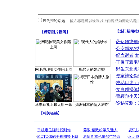
设为辩论话题
【热门新闻推
【
精彩图片新闻
】
·
萨达姆绞刑
·
公安部发A
·
纪念逝者
太
·
丁俊晖豪宅
·
野生东北虎
网吧惊现美女作陪上网
现代人的婚纱照
·
专家辩论伪
·
校花口述：
·
女白领祼体
·
曹颖印小天
·
诡秘莫测：
马季葬礼上最无耻一幕
揭密日本的情人旅馆
【
相关链接
】
[圣诞节]
你太多，
要平安！