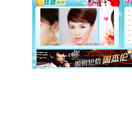
如意,快乐
[元旦]
看
断电。爱
你是我专
[元旦]
如
起；二是
离。水晶
[元旦]
当
泣，这痛
卖了。水
[春节]
风
颜！冬去
道一声平
[春节]
传
片叶子是
送你一棵