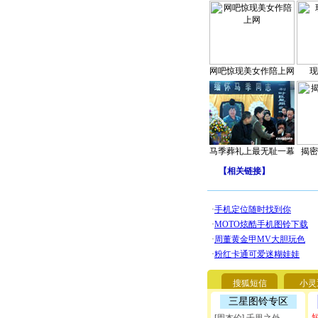
网吧惊现美女作陪上网
现
马季葬礼上最无耻一幕
揭密
【
相关链接
】
搜狐短信
小灵
三星图铃专区