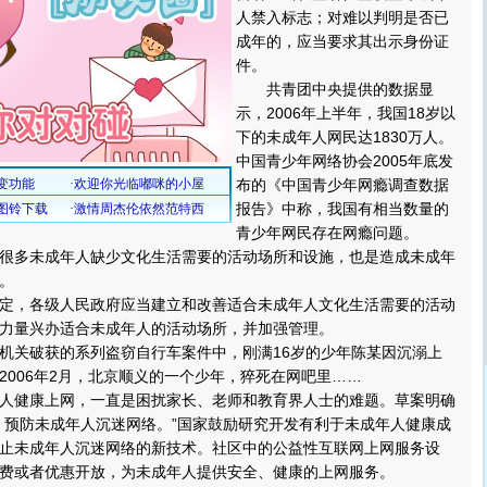
人禁入标志；对难以判明是否已
成年的，应当要求其出示身份证
件。
共青团中央提供的数据显
示，2006年上半年，我国18岁以
下的未成年人网民达1830万人。
中国青少年网络协会2005年底发
布的《中国青少年网瘾调查数据
报告》中称，我国有相当数量的
青少年网民存在网瘾问题。
多未成年人缺少文化生活需要的活动场所和设施，也是造成未成年
。
，各级人民政府应当建立和改善适合未成年人文化生活需要的活动
力量兴办适合未成年人的活动场所，并加强管理。
关破获的系列盗窃自行车案件中，刚满16岁的少年陈某因沉溺上
2006年2月，北京顺义的一个少年，猝死在网吧里……
健康上网，一直是困扰家长、老师和教育界人士的难题。草案明确
，预防未成年人沉迷网络。”国家鼓励研究开发有利于未成年人健康成
止未成年人沉迷网络的新技术。社区中的公益性互联网上网服务设
费或者优惠开放，为未成年人提供安全、健康的上网服务。