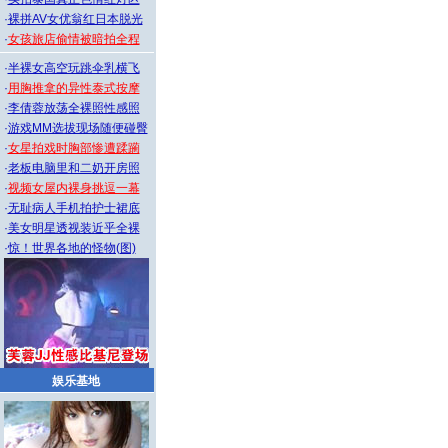
·
裸拼AV女优翁红日本脱光
·
女孩旅店偷情被暗拍全程
·
半裸女高空玩跳伞乳横飞
·
用胸推拿的异性泰式按摩
·
李倩蓉放荡全裸照性感照
·
游戏MM选拔现场随便碰臀
·
女星拍戏时胸部惨遭蹂躏
·
老板电脑里和二奶开房照
·
视频女屋内裸身挑逗一幕
·
无耻病人手机拍护士裙底
·
美女明星透视装近乎全裸
·
惊！世界各地的怪物(图)
娱乐基地