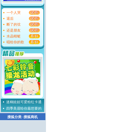
一个人哭
退后
断了的弦
还是朋友
水晶蜻蜓
唱给你的歌
迷糊娃娃可爱粉红卡通
四季美眉给你最想要的
搜狐分类
·
搜狐商机