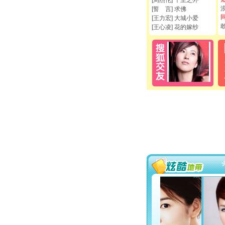
[周杰伦] 千里之外
[誓 言] 求佛
[王力宏] 大城小爱
[王心凌] 花的嫁纱