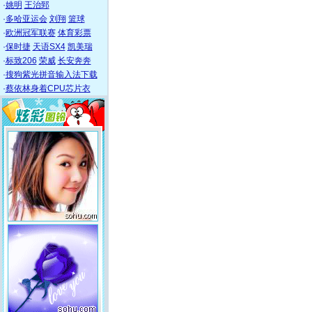
·
姚明
王治郅
·
多哈亚运会
刘翔
篮球
·
欧洲冠军联赛
体育彩票
·
保时捷
天语SX4
凯美瑞
·
标致206
荣威
长安奔奔
·
搜狗紫光拼音输入法下载
·
蔡依林身着CPU芯片衣