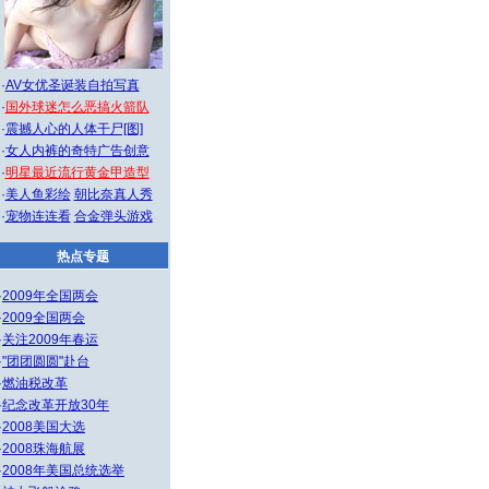
·
AV女优圣诞装自拍写真
·
国外球迷怎么恶搞火箭队
·
震撼人心的人体干尸[图]
·
女人内裤的奇特广告创意
·
明星最近流行黄金甲造型
·
美人鱼彩绘
朝比奈真人秀
·
宠物连连看
合金弹头游戏
热点专题
·
2009年全国两会
·
2009全国两会
·
关注2009年春运
·
"团团圆圆"赴台
·
燃油税改革
·
纪念改革开放30年
·
2008美国大选
·
2008珠海航展
·
2008年美国总统选举