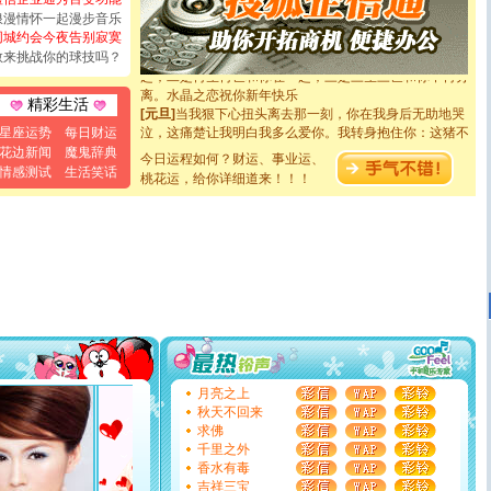
断电。爱你是我职业，想你是我事业，抱你是我特长，吻
浪漫情怀一起漫步音乐
你是我专业！水晶之恋祝你新年快乐
同城约会今夜告别寂寞
[元旦]
如果上天让我许三个愿望，一是今生今世和你在一
敢来挑战你的球技吗？
起；二是再生再世和你在一起；三是三生三世和你不再分
离。水晶之恋祝你新年快乐
精彩生活
[元旦]
当我狠下心扭头离去那一刻，你在我身后无助地哭
泣，这痛楚让我明白我多么爱你。我转身抱住你：这猪不
星座运势
每日财运
卖了。水晶之恋祝你新年快乐。
花边新闻
魔鬼辞典
[春节]
今日运程如何？财运、事业运、
风柔雨润好月圆，半岛铁盒伴身边，每日尽显开心
情感测试
生活笑话
颜！冬去春来似水如烟，劳碌人生需尽欢！听一曲轻歌，
桃花运，给你详细道来！！！
道一声平安！新年吉祥万事如愿
[春节]
传说薰衣草有四片叶子：第一片叶子是信仰，第二
片叶子是希望，第三片叶子是爱情，第四片叶子是幸运。
送你一棵薰衣草，愿你新年快乐！
[圣诞节]
圣诞节到了，想想没什么送给你的，又不打算给
你太多，只有给你五千万：千万快乐！千万要健康！千万
要平安！千万要知足！千万不要忘记我！
[圣诞节]
不只这样的日子才会想起你,而是这样的日子才
能正大光明地骚扰你,告诉你,圣诞要快乐!新年要快乐!天天
都要快乐噢!
[圣诞节]
奉上一颗祝福的心,在这个特别的日子里,愿幸福,
月亮之上
如意,快乐,鲜花,一切美好的祝愿与你同在.圣诞快乐!
秋天不回来
[元旦]
看到你我会触电；看不到你我要充电；没有你我会
求佛
断电。爱你是我职业，想你是我事业，抱你是我特长，吻
千里之外
你是我专业！水晶之恋祝你新年快乐
香水有毒
[元旦]
如果上天让我许三个愿望，一是今生今世和你在一
吉祥三宝