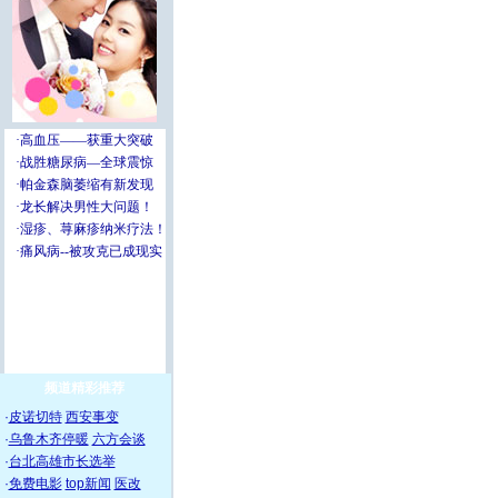
频道精彩推荐
·
皮诺切特
西安事变
·
乌鲁木齐停暖
六方会谈
·
台北高雄市长选举
·
免费电影
top新闻
医改