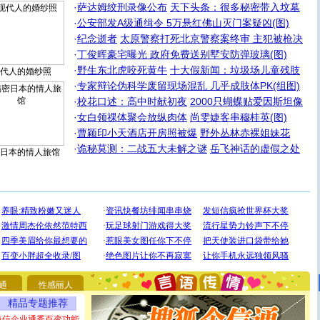
·
萨达姆绞刑录像公布
天下头条：很多秘密带入坟墓
·
公安部发A级通缉令 5万悬红佛山灭门案疑凶(图)
·
纪念逝者
太原警察打死北京警察案终审 主犯被枪决
·
丁俊晖豪宅曝光 政府免费送别墅安防弹玻璃(图)
·
野生东北虎咬死黄牛
十大假新闻：垃圾场儿童残肢
代人的婚纱照
·
专家辩论伪科学废留现场混乱 几乎成肢体PK(组图)
·
校花口述：高中时献初夜
2000只蝴蝶贴爱因斯坦像
·
女白领祼体聚会放纵肉体
尚雯婕客串穆桂英(图)
·
曹颖印小天酒店开房照被爆
野外丛林赤裸姐妹花
·
诡秘莫测：二战五大未解之谜
岳飞神话的虚假之处
日本的情人旅馆
[圣诞节]
圣诞节到了，想想没什么送给你的，又不打算给
你太多，只有给你五千万：千万快乐！千万要健康！千万
要平安！千万要知足！千万不要忘记我！
[圣诞节]
不只这样的日子才会想起你,而是这样的日子才
能正大光明地骚扰你,告诉你,圣诞要快乐!新年要快乐!天天
都要快乐噢!
通
性感丽人
[圣诞节]
奉上一颗祝福的心,在这个特别的日子里,愿幸福,
精品专题推荐
如意,快乐,鲜花,一切美好的祝愿与你同在.圣诞快乐!
[元旦]
看到你我会触电；看不到你我要充电；没有你我会
短信企业通秀百变功能