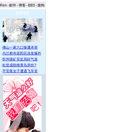
aRen
-
邮件
-
博客
-
BBS
-
搜狗
点击今日
·
佛山一家六口惨遭杀害
·
乌兰察布居民区连发爆炸
·
忻州煤矿安监局好气派
·
杜世成助推青岛房价?
·
平安夜女子遭遇飞车党