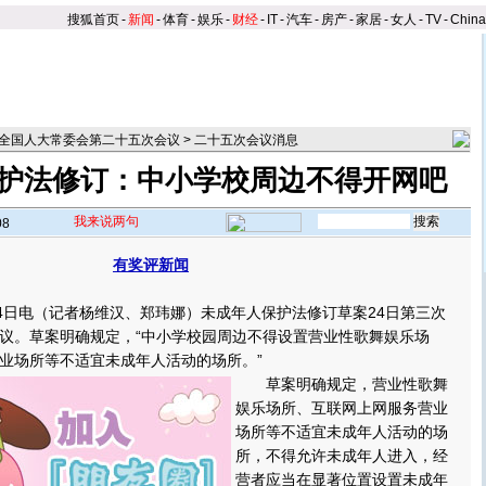
搜狐首页
-
新闻
-
体育
-
娱乐
-
财经
-
IT
-
汽车
-
房产
-
家居
-
女人
-
TV
-
Chin
全国人大常委会第二十五次会议
>
二十五次会议消息
护法修订：中小学校周边不得开网吧
我来说两句
08
有奖评新闻
日电（记者杨维汉、郑玮娜）未成年人保护法修订草案24日第三次
议。草案明确规定，“中小学校园周边不得设置营业性歌舞娱乐场
业场所等不适宜未成年人活动的场所。
”
草案明确规定，营业性歌舞
娱乐场所、互联网上网服务营业
场所等不适宜未成年人活动的场
所，不得允许未成年人进入，经
营者应当在显著位置设置未成年