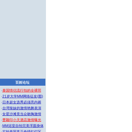
百姓论坛
·
泰国情侣流行拍的全裸照
·
21岁大学MM网络征友(图)
·
日本超女选秀必须亮内裤
·
台湾辣妹的激情艳舞表演
·
女星沙滩竟当众吻胸激情
·
曹颖印小天酒店激情曝光
·
MM浴室自拍完美浑圆身体
·
实拍泰国真正色情红灯区