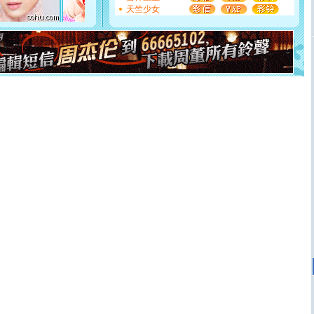
起；二是再生再世和你在一起；三是三生三世和你不再分
天竺少女
离。水晶之恋祝你新年快乐
[元旦]
当我狠下心扭头离去那一刻，你在我身后无助地哭
泣，这痛楚让我明白我多么爱你。我转身抱住你：这猪不
卖了。水晶之恋祝你新年快乐。
[春节]
风柔雨润好月圆，半岛铁盒伴身边，每日尽显开心
颜！冬去春来似水如烟，劳碌人生需尽欢！听一曲轻歌，
道一声平安！新年吉祥万事如愿
[春节]
传说薰衣草有四片叶子：第一片叶子是信仰，第二
片叶子是希望，第三片叶子是爱情，第四片叶子是幸运。
送你一棵薰衣草，愿你新年快乐！