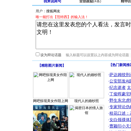
我来说两句
全部跟贴
(4条)
精华
用户：
唯一能打出【范特西】的输入法！
设为辩论话题
【热门新闻推
【
精彩图片新闻
】
·
萨达姆绞刑
·
公安部发A
·
纪念逝者
太
·
丁俊晖豪宅
·
野生东北虎
网吧惊现美女作陪上网
现代人的婚纱照
·
专家辩论伪
·
校花口述：
·
女白领祼体
·
曹颖印小天