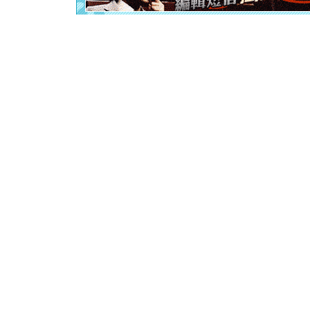
[春节]
风
颜！冬去
道一声平
[春节]
传
片叶子是
送你一棵