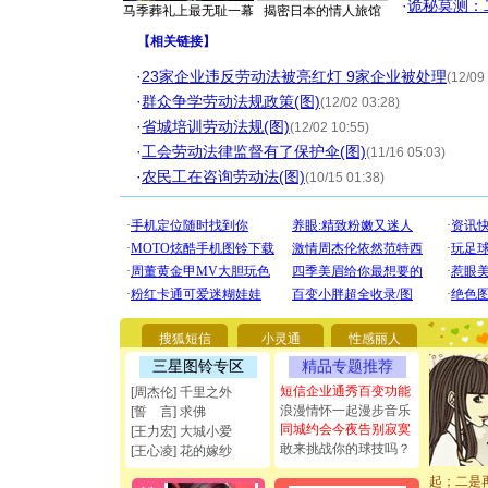
·
诡秘莫测：
马季葬礼上最无耻一幕
揭密日本的情人旅馆
【
相关链接
】
·
23家企业违反劳动法被亮红灯 9家企业被处理
(12/09
·
群众争学劳动法规政策(图)
(12/02 03:28)
·
省城培训劳动法规(图)
(12/02 10:55)
·
工会劳动法律监督有了保护伞(图)
(11/16 05:03)
·
农民工在咨询劳动法(图)
(10/15 01:38)
[圣诞节]
你太多，
要平安！
[圣诞节]
能正大光明
搜狐短信
小灵通
性感丽人
都要快乐噢
[圣诞节]
三星图铃专区
精品专题推荐
如意,快乐
短信企业通秀百变功能
[周杰伦] 千里之外
[元旦]
看
浪漫情怀一起漫步音乐
[誓 言] 求佛
断电。爱
同城约会今夜告别寂寞
[王力宏] 大城小爱
你是我专
敢来挑战你的球技吗？
[王心凌] 花的嫁纱
[元旦]
如
起；二是