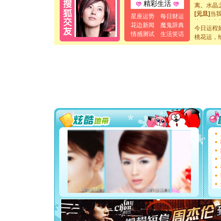
离。水晶
精彩生活
[元旦]
当
星座运势
每日财运
泣，这痛
花边新闻
魔鬼辞典
卖了。水
今日运程
情感测试
生活笑话
[春节]
风
桃花运，
颜！冬去
道一声平
[春节]
传
片叶子是
送你一棵
[圣诞节]
你太多，
要平安！
[圣诞节]
能正大光明
都要快乐噢
[圣诞节]
如意,快乐
[元旦]
看
断电。爱
你是我专
[元旦]
如
起；二是
离。水晶
[元旦]
当
泣，这痛
卖了。水