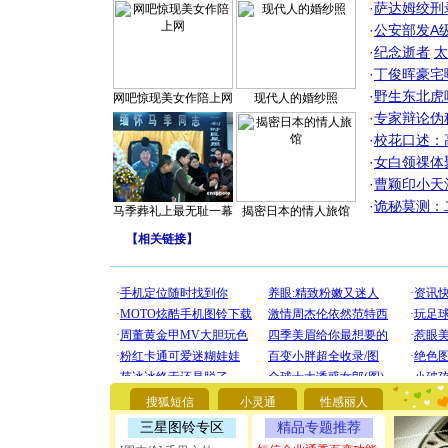
·
萨达姆绞刑
·
公安部发A
·
纪念逝者
太
·
丁俊晖豪宅
·
野生东北虎
网吧惊现美女作陪上网
现代人的婚纱照
·
专家辩论伪
·
校花口述：
·
女白领祼体
·
曹颖印小天
·
诡秘莫测：
马季葬礼上最无耻一幕
揭密日本的情人旅馆
【
相关链接
】
[圣诞节]
你太多，
要平安！
[圣诞节]
能正大光明
搜狐短信
小灵通
性感丽人
都要快乐噢
[圣诞节]
三星图铃专区
精品专题推荐
如意,快乐