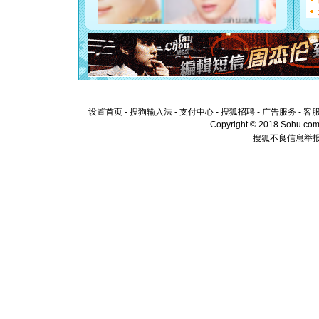
[元旦]
如
起；二是
离。水晶
[元旦]
当
泣，这痛
卖了。水
[春节]
风
颜！冬去
道一声平
[春节]
传
设置首页
-
搜狗输入法
-
支付中心
-
搜狐招聘
-
广告服务
-
客
片叶子是
Copyright © 2018 Sohu.com I
送你一棵
搜狐不良信息举