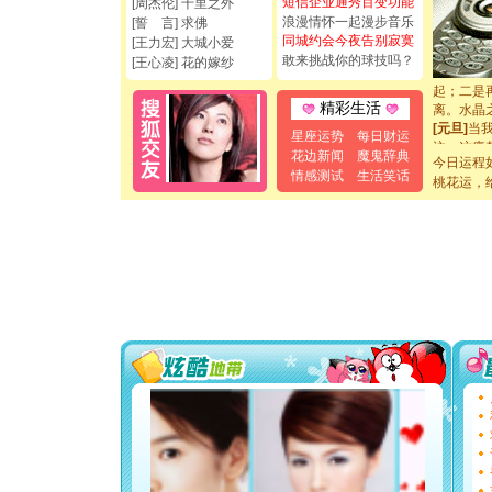
短信企业通秀百变功能
[周杰伦] 千里之外
[元旦]
看
浪漫情怀一起漫步音乐
[誓 言] 求佛
断电。爱
同城约会今夜告别寂寞
[王力宏] 大城小爱
你是我专
敢来挑战你的球技吗？
[王心凌] 花的嫁纱
[元旦]
如
起；二是
离。水晶
精彩生活
[元旦]
当
星座运势
每日财运
泣，这痛
花边新闻
魔鬼辞典
卖了。水
今日运程
情感测试
生活笑话
[春节]
风
桃花运，
颜！冬去
道一声平
[春节]
传
片叶子是
送你一棵
[圣诞节]
你太多，
要平安！
[圣诞节]
能正大光明
都要快乐噢
[圣诞节]
如意,快乐
[元旦]
看
断电。爱
你是我专