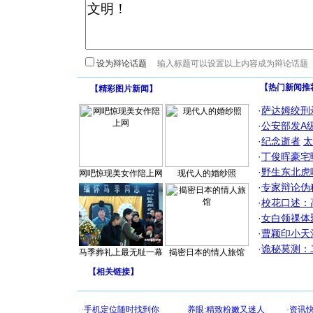
设为辩论话题
【热门新闻推
【
精彩图片新闻
】
·
萨达姆绞刑
·
公安部发A
·
纪念逝者
太
·
丁俊晖豪宅
·
野生东北虎
网吧惊现美女作陪上网
现代人的婚纱照
·
专家辩论伪
·
校花口述：
·
女白领祼体
·
曹颖印小天
·
诡秘莫测：
马季葬礼上最无耻一幕
揭密日本的情人旅馆
【
相关链接
】