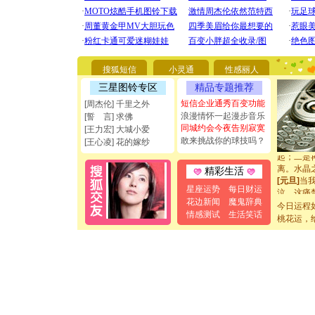
[圣诞节]
你太多，
要平安！
[圣诞节]
能正大光明
都要快乐噢
搜狐短信
小灵通
性感丽人
[圣诞节]
三星图铃专区
精品专题推荐
如意,快乐
短信企业通秀百变功能
[周杰伦] 千里之外
[元旦]
看
浪漫情怀一起漫步音乐
断电。爱
[誓 言] 求佛
同城约会今夜告别寂寞
你是我专
[王力宏] 大城小爱
[元旦]
如
敢来挑战你的球技吗？
[王心凌] 花的嫁纱
起；二是
离。水晶
精彩生活
[元旦]
当
泣，这痛
星座运势
每日财运
卖了。水
花边新闻
魔鬼辞典
今日运程
[春节]
风
情感测试
生活笑话
桃花运，
颜！冬去
道一声平
[春节]
传
片叶子是
送你一棵
[圣诞节]
你太多，
要平安！