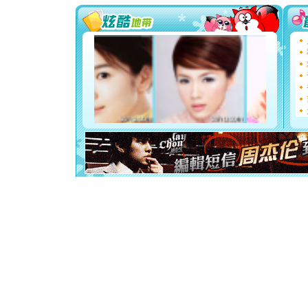
[圣诞节]
能正大光明
都要快乐噢
[圣诞节]
如意,快乐
[元旦]
看
断电。爱
你是我专
[元旦]
如
起；二是
离。水晶
[元旦]
当
泣，这痛
卖了。水
[春节]
风
颜！冬去
道一声平
[春节]
传
片叶子是
送你一棵