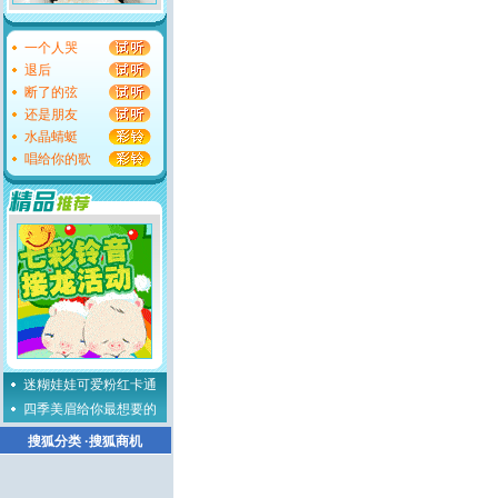
一个人哭
退后
断了的弦
还是朋友
水晶蜻蜓
唱给你的歌
迷糊娃娃可爱粉红卡通
四季美眉给你最想要的
搜狐分类
·
搜狐商机