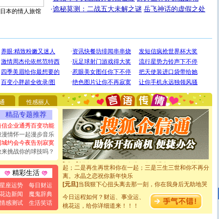
·
诡秘莫测：二战五大未解之谜
岳飞神话的虚假之处
日本的情人旅馆
[圣诞节]
圣诞节到了，想想没什么送给你的，又不打算给
你太多，只有给你五千万：千万快乐！千万要健康！千万
要平安！千万要知足！千万不要忘记我！
[圣诞节]
不只这样的日子才会想起你,而是这样的日子才
能正大光明地骚扰你,告诉你,圣诞要快乐!新年要快乐!天天
通
性感丽人
都要快乐噢!
[圣诞节]
奉上一颗祝福的心,在这个特别的日子里,愿幸福,
精品专题推荐
如意,快乐,鲜花,一切美好的祝愿与你同在.圣诞快乐!
短信企业通秀百变功能
[元旦]
看到你我会触电；看不到你我要充电；没有你我会
浪漫情怀一起漫步音乐
断电。爱你是我职业，想你是我事业，抱你是我特长，吻
同城约会今夜告别寂寞
你是我专业！水晶之恋祝你新年快乐
敢来挑战你的球技吗？
[元旦]
如果上天让我许三个愿望，一是今生今世和你在一
起；二是再生再世和你在一起；三是三生三世和你不再分
离。水晶之恋祝你新年快乐
精彩生活
[元旦]
当我狠下心扭头离去那一刻，你在我身后无助地哭
星座运势
每日财运
泣，这痛楚让我明白我多么爱你。我转身抱住你：这猪不
花边新闻
魔鬼辞典
卖了。水晶之恋祝你新年快乐。
今日运程如何？财运、事业运、
情感测试
生活笑话
[春节]
风柔雨润好月圆，半岛铁盒伴身边，每日尽显开心
桃花运，给你详细道来！！！
颜！冬去春来似水如烟，劳碌人生需尽欢！听一曲轻歌，