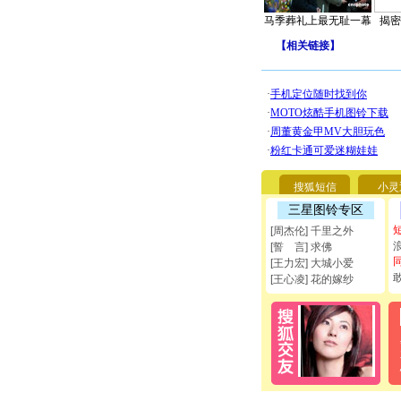
马季葬礼上最无耻一幕
揭密
【
相关链接
】
搜狐短信
小灵
三星图铃专区
[周杰伦] 千里之外
[誓 言] 求佛
[王力宏] 大城小爱
[王心凌] 花的嫁纱