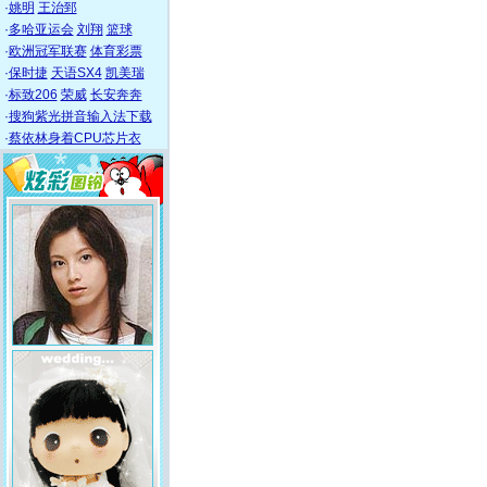
·
姚明
王治郅
·
多哈亚运会
刘翔
篮球
·
欧洲冠军联赛
体育彩票
·
保时捷
天语SX4
凯美瑞
·
标致206
荣威
长安奔奔
·
搜狗紫光拼音输入法下载
·
蔡依林身着CPU芯片衣