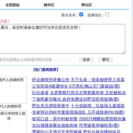
全部跟贴
精华区
辩论区
匿名发表：
隐藏地址：
入法！
【热门新闻推荐】
·
萨达姆绞刑录像公布
天下头条：很多秘密带入坟墓
·
公安部发A级通缉令 5万悬红佛山灭门案疑凶(图)
·
纪念逝者
太原警察打死北京警察案终审 主犯被枪决
·
丁俊晖豪宅曝光 政府免费送别墅安防弹玻璃(图)
·
野生东北虎咬死黄牛
十大假新闻：垃圾场儿童残肢
代人的婚纱照
·
专家辩论伪科学废留现场混乱 几乎成肢体PK(组图)
·
校花口述：高中时献初夜
2000只蝴蝶贴爱因斯坦像
·
女白领祼体聚会放纵肉体
尚雯婕客串穆桂英(图)
·
曹颖印小天酒店开房照被爆
野外丛林赤裸姐妹花