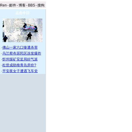
aRen
-
邮件
-
博客
-
BBS
-
搜狗
点击今日
·
佛山一家六口惨遭杀害
·
乌兰察布居民区连发爆炸
·
忻州煤矿安监局好气派
·
杜世成助推青岛房价?
·
平安夜女子遭遇飞车党