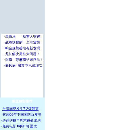
频道精彩推荐
·
台湾南部发生7.2级强震
·
解读06年中国国防白皮书
·
萨达姆最早周末被处绞刑
·
免费电影
top新闻
医改