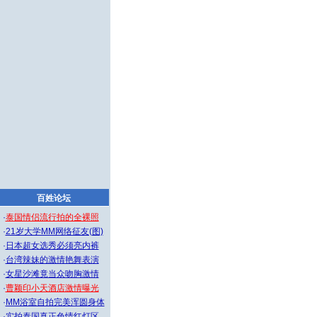
百姓论坛
·
泰国情侣流行拍的全裸照
·
21岁大学MM网络征友(图)
·
日本超女选秀必须亮内裤
·
台湾辣妹的激情艳舞表演
·
女星沙滩竟当众吻胸激情
·
曹颖印小天酒店激情曝光
·
MM浴室自拍完美浑圆身体
·
实拍泰国真正色情红灯区