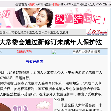
搜狐首页
-
新闻
-
体育
-
娱乐
-
财经
-
IT
-
汽车
-
房产
-
家居
-
女人
-
TV
-
Chin
全国人大常委会第二十五次会议
>
二十五次会议消息
大常委会通过新修订未成年人保护法
我来说两句
19
有奖评新闻
日讯 记者赵颖报道：全国人大常委会今天下午表决通过了未成年人
07年6月1日起施行。
护法突出保障了未成年人受教育的权利，法律规定：“未成年人享
保护权、参与权等权利，国家根据未成年人身心发展特点给予特殊、
人的合法权益不受侵犯”。
在未成年人权益保护中，突出了受教育权
的保障。
十届全国人大常委会第二十
五次会议于24日下午对未成年人