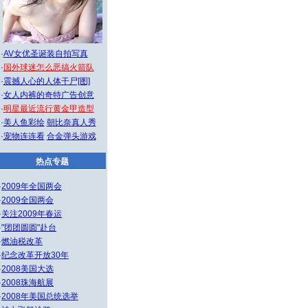
·
AV女优圣诞装自拍写真
·
国外球迷怎么恶搞火箭队
·
震撼人心的人体干尸[图]
·
女人内裤的奇特广告创意
·
明星最近流行黄金甲造型
·
美人鱼彩绘
朝比奈真人秀
·
宠物连连看
合金弹头游戏
热点专题
·
2009年全国两会
·
2009全国两会
·
关注2009年春运
·
"团团圆圆"赴台
·
燃油税改革
·
纪念改革开放30年
·
2008美国大选
·
2008珠海航展
·
2008年美国总统选举