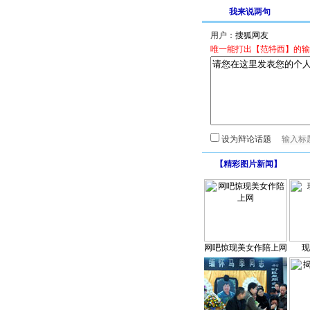
我来说两句
用户：
唯一能打出【范特西】的输
设为辩论话题
【
精彩图片新闻
】
网吧惊现美女作陪上网
现