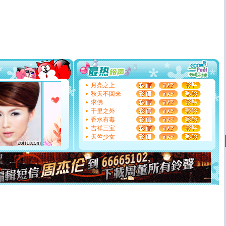
道一声平安！新年吉祥万事如愿
[春节]
传说薰衣草有四片叶子：第一片叶子是信仰，第二
片叶子是希望，第三片叶子是爱情，第四片叶子是幸运。
送你一棵薰衣草，愿你新年快乐！
[圣诞节]
圣诞节到了，想想没什么送给你的，又不打算给
你太多，只有给你五千万：千万快乐！千万要健康！千万
要平安！千万要知足！千万不要忘记我！
[圣诞节]
不只这样的日子才会想起你,而是这样的日子才
能正大光明地骚扰你,告诉你,圣诞要快乐!新年要快乐!天天
都要快乐噢!
月亮之上
[圣诞节]
奉上一颗祝福的心,在这个特别的日子里,愿幸福,
秋天不回来
如意,快乐,鲜花,一切美好的祝愿与你同在.圣诞快乐!
求佛
[元旦]
看到你我会触电；看不到你我要充电；没有你我会
千里之外
断电。爱你是我职业，想你是我事业，抱你是我特长，吻
香水有毒
你是我专业！水晶之恋祝你新年快乐
吉祥三宝
[元旦]
如果上天让我许三个愿望，一是今生今世和你在一
天竺少女
起；二是再生再世和你在一起；三是三生三世和你不再分
离。水晶之恋祝你新年快乐
[元旦]
当我狠下心扭头离去那一刻，你在我身后无助地哭
泣，这痛楚让我明白我多么爱你。我转身抱住你：这猪不
卖了。水晶之恋祝你新年快乐。
[春节]
风柔雨润好月圆，半岛铁盒伴身边，每日尽显开心
颜！冬去春来似水如烟，劳碌人生需尽欢！听一曲轻歌，
道一声平安！新年吉祥万事如愿
[春节]
传说薰衣草有四片叶子：第一片叶子是信仰，第二
片叶子是希望，第三片叶子是爱情，第四片叶子是幸运。
送你一棵薰衣草，愿你新年快乐！