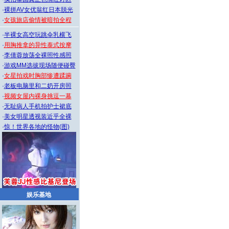
·
裸拼AV女优翁红日本脱光
·
女孩旅店偷情被暗拍全程
·
半裸女高空玩跳伞乳横飞
·
用胸推拿的异性泰式按摩
·
李倩蓉放荡全裸照性感照
·
游戏MM选拔现场随便碰臀
·
女星拍戏时胸部惨遭蹂躏
·
老板电脑里和二奶开房照
·
视频女屋内裸身挑逗一幕
·
无耻病人手机拍护士裙底
·
美女明星透视装近乎全裸
·
惊！世界各地的怪物(图)
娱乐基地