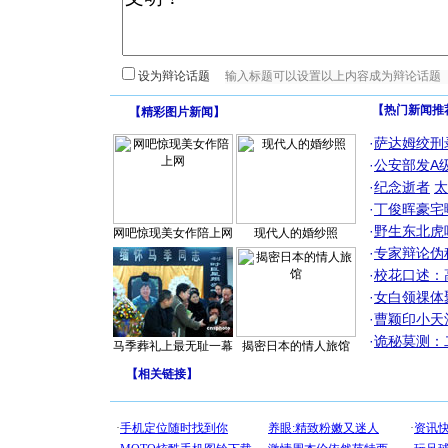
设为辩论话题
【热门新闻推
【
精彩图片新闻
】
·
萨达姆绞刑
·
公安部发A
·
纪念逝者
太
·
丁俊晖豪宅
·
野生东北虎
网吧惊现美女作陪上网
现代人的婚纱照
·
专家辩论伪
·
校花口述：
·
女白领祼体
·
曹颖印小天
·
诡秘莫测：
马季葬礼上最无耻一幕
揭密日本的情人旅馆
【
相关链接
】
[圣诞节]