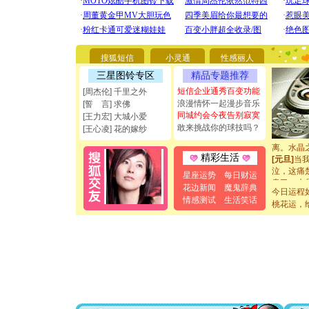
你太多，
要平安！
[圣诞节]
能正大光明
都要快乐噢
搜狐短信
小灵通
性感丽人
[圣诞节]
如意,快乐
三星图铃专区
精品专题推荐
[元旦]
看
短信企业通秀百变功能
[周杰伦] 千里之外
断电。爱
浪漫情怀一起漫步音乐
[誓 言] 求佛
你是我专
同城约会今夜告别寂寞
[王力宏] 大城小爱
[元旦]
如
敢来挑战你的球技吗？
[王心凌] 花的嫁纱
起；二是
离。水晶
[元旦]
当
精彩生活
泣，这痛
星座运势
每日财运
卖了。水
花边新闻
魔鬼辞典
[春节]
风
今日运程
情感测试
生活笑话
颜！冬去
桃花运，
道一声平
[春节]
传
片叶子是
送你一棵
[圣诞节]
你太多，
要平安！
[圣诞节]
能正大光明