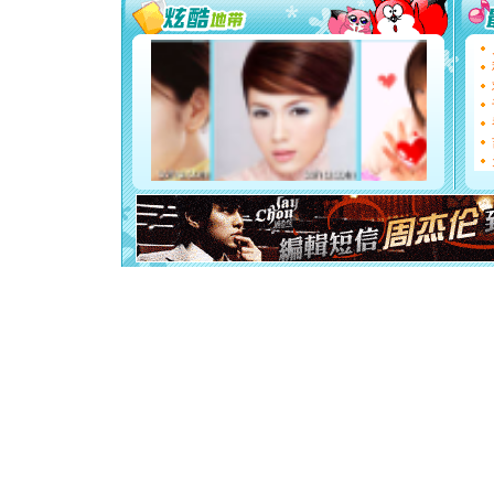
都要快乐噢
[圣诞节]
如意,快乐
[元旦]
看
断电。爱
你是我专
[元旦]
如
起；二是
离。水晶
[元旦]
当
泣，这痛
卖了。水
[春节]
风
颜！冬去
道一声平
[春节]
传
片叶子是
送你一棵