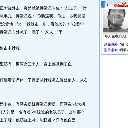
华往外走，突然就被押运员叫住：“别走了！”计
急事儿。押运员说：“你装逼啊，你走一步我就毙
程没管他，说：“我就走一步，看他怎的！”拉着李
押运员向外喊了一嗓子：“来人！”于
每天在吞别人
漂在海外
|
为什
枪击中计程。
型男索女
|
晒晒
还有一男两女三个人，身上都溅到了血。
细看了尸体，子弹是从计程鼻左翼处射入，从右
。
争论，有网友质疑押运员素质，而网友“杨大胡
，打人的是一名有着6年经验的老队员了。当时那个
上了膛，他还往上冲，能怪谁？只有他自己。”