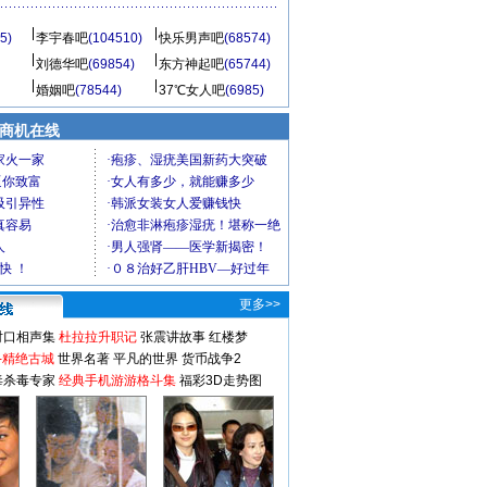
5)
李宇春吧
(104510)
快乐男声吧
(68574)
刘德华吧
(69854)
东方神起吧
(65744)
婚姻吧
(78544)
37℃女人吧
(6985)
商机在线
更多>>
对口相声集
杜拉拉升职记
张震讲故事
红楼梦
-精绝古城
世界名著
平凡的世界
货币战争2
毒杀毒专家
经典手机游游格斗集
福彩3D走势图