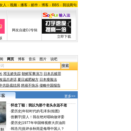
女人
-
视频
-
播客
-
邮件
-
博客
-
BBS
-
我说两句
网友自建DJ专辑
立即下载
版
闻
网页
博客
音乐
图片
说吧
长
邓玉娇失踪
朝鲜军事演习
日本兵赎罪
改温总讲话
夏日减肥秘方
日本瘦脸法
中共卧底结局
慈禧不快乐
侵略中国报告
更多>>
·
怀念丁聪：我以为那个老头永远不老
·
爱历史
|
年轻时代的毛泽东(组图)
·
曾鹏宇
|
雷人！我在绝对唱响做评委
·
爱历史
|
1977年华国锋视察大庆油田
·
韩浩月
|
批评余秋雨是侮辱中国人？
接触