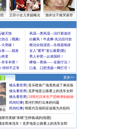
密照
王菲小女儿李嫣曝光
酒井法子痛哭谢罪
更多>>
镜头看世界
|
音乐喷泉广场竟然成了淋浴场
镜头看世界
|
克罗地亚公路赛上的洗车女郎
镜头看世界
|
19世纪日本生产恐怖孕妇娃娃
民间纪事
|
黑河打狗打出来的问题
民间纪事
|
明星代言假药应该视为共犯吗
聚会
秘那些美丽“床模”怎样炼成的(组图)
感女郎来洗车！克罗地亚公路赛上的洗车女郎