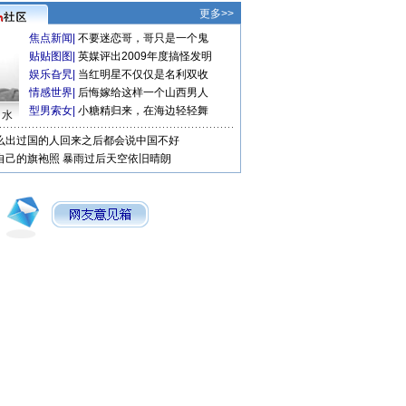
更多>>
焦点新闻
|
不要迷恋哥，哥只是一个鬼
贴贴图图
|
英媒评出2009年度搞怪发明
娱乐旮旯
|
当红明星不仅仅是名利双收
情感世界
|
后悔嫁给这样一个山西男人
型男索女
|
小糖精归来，在海边轻轻舞
口水
么出过国的人回来之后都会说中国不好
自己的旗袍照
暴雨过后天空依旧晴朗