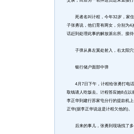
交谈，而后另一名押运员进来直接打
死者名叫计程，今年32岁，家住
子张勇说，他们育有两女，分别为4
话赶到处理此事的解放派出所。接待
子弹从鼻左翼处射入，右太阳穴
银行储户面部中弹
4月7日下午，计程给张勇打电话
取钱请人吃饭去。计程答应她8点以
李正华到建行苏家屯分行的提款机上去
正华(据李正华说这是计程欠他的)。
后来的事儿，张勇到现场找了多