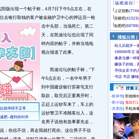
说 吧 排 行
沈阳版出现一个帖子称，4月7日下午5点左右，在
上证指数
(7744
位去银行取钱的客户被金融护卫中心的押运员一枪
苏醒吧
(41523)
击中头部，当场死亡。
第二
贴图吧
(68789)
天，在凯迪论坛也出现了同
搜狐分类
|
样内容的帖子，并称当地电
视台报道了此事。
凯迪论坛的帖子称，“下
午5点左右，一名中年男子
到中国建设银行苏家屯支行
取款，取完后正要离开时，
·
听评书
|
郭德纲
·
听小说
|
鬼吹灯1
正赶上运钞车来了，车上的
·
共享区
|
手机病
运钞警卫不准顾客出入，这
名男子说他有急事要先走，
说：你信不信，再走我就打死你。这位男子不信