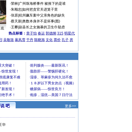
·
荣林
|
广州珠海桥事件:被推下的是谁
·
朱顺忠
|
如何把贪官关进笼子里
·
张原
|
杭州飙车案中父亲角色的缺失
·
蔡天新
|
奥数本身并不是坏事(图)
·
王攀
|
副县长之女施暴的卫生巾疑虑
车底
热点标签：
章子怡
春运
郭德纲
315
明星代
烈
吴敬琏
暴风雪
于丹
陈晓旭
文化
票价
孔子
房
说 吧
更多>>
正华