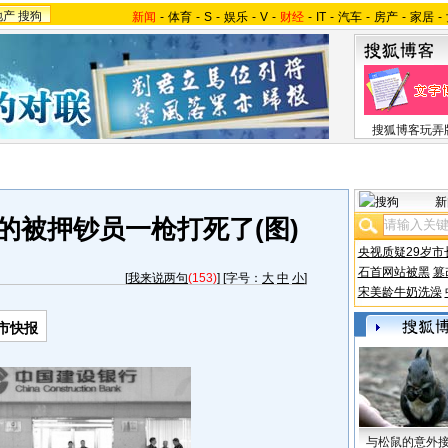
地产
搜狗
新闻
-
体育
-
S
-
娱乐
-
V
-
财经
-
IT
-
汽车
-
房产
-
家居
-
搜狐博客玩弄
新
的被押钞员一枪打死了(图)
央视质疑29岁市
石首网站被黑
篡
[
我来说两句
(153)
] [字号：
大
中
小
]
宋美龄牛奶洗澡
市快报
与松鼠的意外