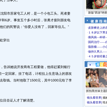
死了当事人。
新版“西游”绝
沈阳市苏家屯工人村，是一个小包工头。死者妻
岁和6岁。事发五个多小时后，张勇才接到朋友电
健 康 指 南
他们的民警说：“你爱人没有了，回家等信儿。”
处穿出
，告诉她说开发商有工程要做，他得赶紧到银行
前一定回家。挂了电话，计程拉上生意场上的朋友
取钱。当时他取了1500元，其中1000元给了李
抓拍黑丝袜主题
镜头看世界
|
揭
位目击证人才了解清楚。
镜头看世界
|
性