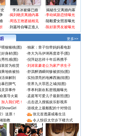
情史
李冰冰被爆已婚
揭秘生父离婚内幕
孕
·
揭刘晓庆离婚内幕
·
李幼斌新恋情曝光
婚
·
周迅王艳婆媳相见
·
陆毅爱女照首曝光
折
·
刘嘉玲自曝正造人
·
陈好新男友被曝光
 后
更多>>
喂猕猴桃(图)
·
独家：章子怡带妈妈看电影
好身材(图)
·
佟大为马伊琍再度牵手(图)
秀性感(图)
·
倪萍赵忠祥十年后再携手
服装皆为租赁
·
刘涛富豪老公为家产求生子
颜乘地铁被拍
·
舒淇醉酒瞬间惨被抓拍(图)
做活体解剖
·
实拍漂亮的地摊西施(组图)
的暴烈脾气
·
世界九大罪恶之城(组图)
遇灵异事件
·
李孝利新欢私密视频曝光
成命案导火索
·
孟庭苇可爱儿子最新照(图)
：加入我们吧！
·
点击进入搜狐娱乐影视库
howGirl
·
游戏史上最般配的十对情侣
2》送票！
·
张元首透露戒毒生活
湘胎教
·
令人惊叹太空步下楼方式