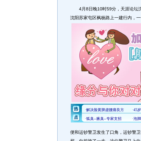
4月8日晚10时59分，天涯论坛
沈阳苏家屯区枫杨路上一建行内，一
便和运钞警卫发生了口角，运钞警卫