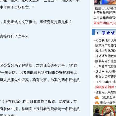
外喊：进来。这时又进来一位警卫，二话没说，举
中年男子当场死亡。”
揭田壮壮徐帆
·
赵薇被爆已经怀
·
李宇春爆遭母逼
并无正式的文字报道。事情究竟是真是假？
·
圣诞节明信片八
茶 余 饭
直接打死了当事人
·
何炅获地产大亨
·
陈慧琳产后恢复
·
殷桃街头休闲装
·
范冰冰红地毯
·
姚晨与老公素
公安分局了解情况，对方证实确有此事，但“案
·
日军竟拿战俘
·
盘点网坛大腕
进一步采访。记者未能联系到沈阳市公安局相关工
·
美女办公室遭
班人员张先生证实，确有此事，涉案的两名押运员
·
《Nobody》
·
搜狐娱乐招聘
·
台北电玩展靓丽S
·
《变形金刚
方《正在行动》栏目对此事作了报道。网友称，节
·
王岳伦爆李
有肢体冲撞，从画面上只能看到死者与一名押运员