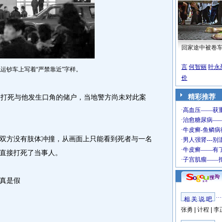
回家途中被卷
言
何智丽
叶永
运钞车上写着“严禁靠近”字样。
价
精彩推荐
打死与他发生口角的储户，当地警方尚未对此案
方没有肢体冲撞，从画面上只能看到死者与一名
直接打死了当事人。
真是假
相 关 说 吧
张勇
|
计程
|
李