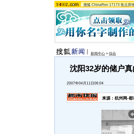
搜狐
ChinaRen
17173
焦点房
新闻中心
>
综合
沈阳32岁的储户真
2007年04月11日06:04
来源：杭州网-都