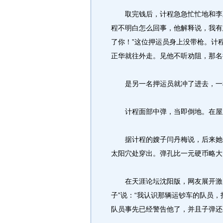
取完钱后，计程急急忙忙地和李正
程不明白怎么回事，他解释说，我有
了你！”这位押运员身上没带枪。计
正华就往外走。见他不听劝阻，那名
是另一名押运员就冲了进去，一
计程面部中弹，当即倒地。在屋里
据计程的嫂子闫丹梅说，后来她仔
太阳穴处穿出。弹孔比一元硬币略大
在天涯论坛沈阳版，网友展开激烈
子”说：“我认识那辆运钞车的队员
队员事先已经警告他了，并且子弹还