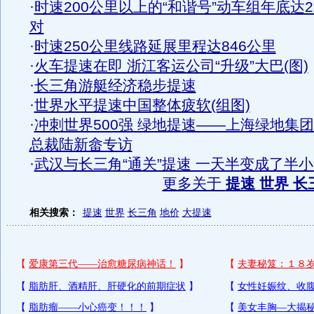
·
时速200公里以上的“和谐号”动车组年底达2
对
·
时速250公里线路延展里程达846公里
·
火车提速在即 浙江客运公司“升级”大巴(图)
·
长三角游艇经济稳步提速
·
世界水平提速中国整体疲软(组图)
·
冲刺世界500强 绿地提速——上海绿地集
总裁陆新畲专访
·
武汉与长三角“通关”提速 一天半变成了半
更多关于
提速 世界 长
相关搜索：
提速
世界
长三角
地价
大提速