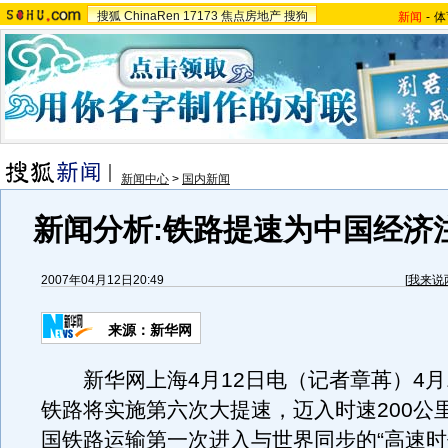
搜狐
ChinaRen
17173
焦点房地产
搜狗
新闻
-
体
新闻中心
>
国内新闻
新闻分析:铁路提速为中国经济
2007年04月12日20:49
[
我来说
来源：新华网
新华网上海4月12日电（记者章苒）4月
铁路将实施第六次大提速，迈入时速200公
国铁路运输第一次进入与世界同步的“高速时