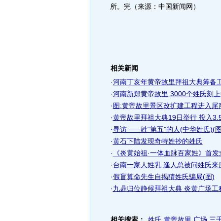
所。完（来源：中国新闻网）
相关新闻
·
河南丁亥年黄帝故里拜祖大典筹备
·
河南新郑黄帝故里:3000个姓氏刻
·
图:黄帝故里景区改扩建工程进入尾
·
黄帝故里拜祖大典19日举行 投入3.
·
寻访——姓“第五”的人(中华姓氏)(图
·
黄石下陆发现奇特姓抄的姓氏
·
《炎黄始祖·一体血脉百家姓》首发
·
台南一家人姓乳 逢人总被问姓氏来
·
假盲算命先生自揭猜姓氏骗局(图)
·
九鼎归位静候拜祖大典 炎黄广场工
相关搜索：
姓氏
黄帝故里
广场
三