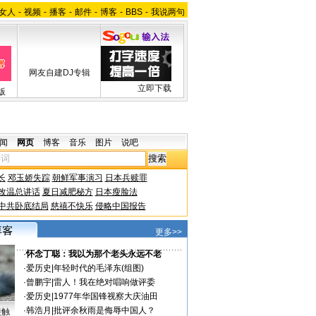
女人
-
视频
-
播客
-
邮件
-
博客
-
BBS
-
我说两句
网友自建DJ专辑
立即下载
版
闻
网页
博客
音乐
图片
说吧
长
邓玉娇失踪
朝鲜军事演习
日本兵赎罪
改温总讲话
夏日减肥秘方
日本瘦脸法
中共卧底结局
慈禧不快乐
侵略中国报告
更多>>
·
怀念丁聪：我以为那个老头永远不老
·
爱历史
|
年轻时代的毛泽东(组图)
·
曾鹏宇
|
雷人！我在绝对唱响做评委
·
爱历史
|
1977年华国锋视察大庆油田
·
韩浩月
|
批评余秋雨是侮辱中国人？
接触