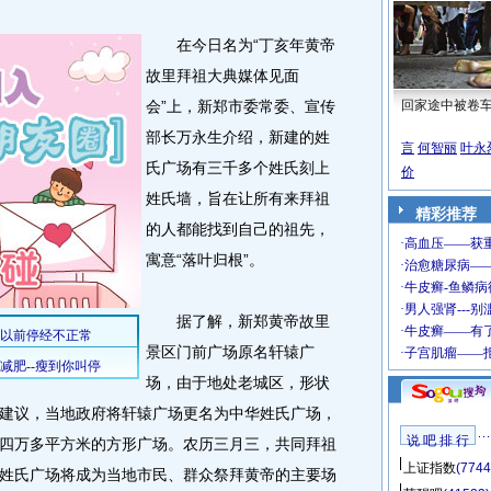
在今日名为“丁亥年黄帝
故里拜祖大典媒体见面
会”上，新郑市委常委、宣传
回家途中被卷
部长万永生介绍，新建的姓
言
何智丽
叶永
氏广场有三千多个姓氏刻上
价
姓氏墙，旨在让所有来拜祖
精彩推荐
的人都能找到自己的祖先，
寓意“落叶归根”。
据了解，新郑黄帝故里
景区门前广场原名轩辕广
场，由于地处老城区，形状
建议，当地政府将轩辕广场更名为中华姓氏广场，
说 吧 排 行
四万多平方米的方形广场。农历三月三，共同拜祖
上证指数
(7744
姓氏广场将成为当地市民、群众祭拜黄帝的主要场