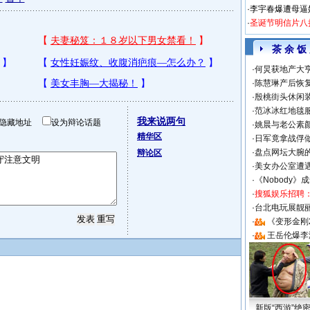
·
李宇春爆遭母逼
·
圣诞节明信片八
茶 余 饭
·
何炅获地产大亨
·
陈慧琳产后恢复
·
殷桃街头休闲装
·
范冰冰红地毯
我来说两句
隐藏地址
设为辩论话题
·
姚晨与老公素
精华区
·
日军竟拿战俘
·
盘点网坛大腕
辩论区
·
美女办公室遭
·
《Nobody》
·
搜狐娱乐招聘
·
台北电玩展靓丽S
·
《变形金刚
·
王岳伦爆李
新版“西游”绝