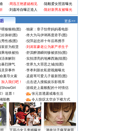
婚
·
周迅王艳婆媳相见
·
陆毅爱女照首曝光
折
·
刘嘉玲自曝正造人
·
陈好新男友被曝光
 后
更多>>
喂猕猴桃(图)
·
独家：章子怡带妈妈看电影
好身材(图)
·
佟大为马伊琍再度牵手(图)
秀性感(图)
·
倪萍赵忠祥十年后再携手
服装皆为租赁
·
刘涛富豪老公为家产求生子
颜乘地铁被拍
·
舒淇醉酒瞬间惨被抓拍(图)
做活体解剖
·
实拍漂亮的地摊西施(组图)
的暴烈脾气
·
世界九大罪恶之城(组图)
遇灵异事件
·
李孝利新欢私密视频曝光
成命案导火索
·
孟庭苇可爱儿子最新照(图)
：加入我们吧！
·
点击进入搜狐娱乐影视库
howGirl
·
游戏史上最般配的十对情侣
2》送票！
·
张元首透露戒毒生活
湘胎教
·
令人惊叹太空步下楼方式
密照
王菲小女儿李嫣曝光
酒井法子痛哭谢罪