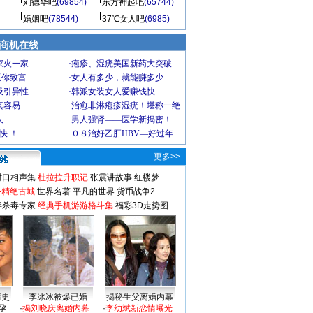
刘德华吧
(69854)
东方神起吧
(65744)
婚姻吧
(78544)
37℃女人吧
(6985)
商机在线
更多>>
对口相声集
杜拉拉升职记
张震讲故事
红楼梦
-精绝古城
世界名著
平凡的世界
货币战争2
毒杀毒专家
经典手机游游格斗集
福彩3D走势图
情史
李冰冰被爆已婚
揭秘生父离婚内幕
孕
·
揭刘晓庆离婚内幕
·
李幼斌新恋情曝光