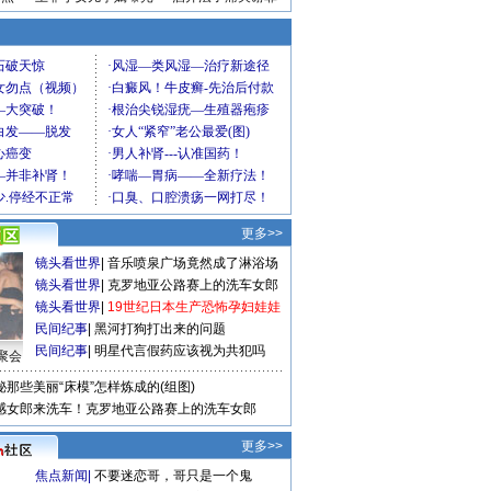
更多>>
镜头看世界
|
音乐喷泉广场竟然成了淋浴场
镜头看世界
|
克罗地亚公路赛上的洗车女郎
镜头看世界
|
19世纪日本生产恐怖孕妇娃娃
民间纪事
|
黑河打狗打出来的问题
民间纪事
|
明星代言假药应该视为共犯吗
聚会
秘那些美丽“床模”怎样炼成的(组图)
感女郎来洗车！克罗地亚公路赛上的洗车女郎
更多>>
焦点新闻
|
不要迷恋哥，哥只是一个鬼