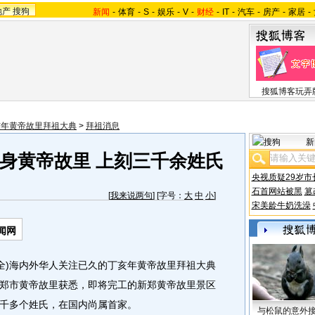
地产
搜狗
新闻
-
体育
-
S
-
娱乐
-
V
-
财经
-
IT
-
汽车
-
房产
-
家居
-
搜狐博客玩弄
亥年黄帝故里拜祖大典
>
拜祖消息
新
身黄帝故里 上刻三千余姓氏
央视质疑29岁市
石首网站被黑
篡
[
我来说两句
] [字号：
大
中
小
]
宋美龄牛奶洗澡
闻网
)海内外华人关注已久的丁亥年黄帝故里拜祖大典
郑市黄帝故里获悉，即将完工的新郑黄帝故里景区
千多个姓氏，在国内尚属首家。
与松鼠的意外