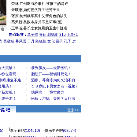
·
荣林
|
广州珠海桥事件:被推下的是谁
·
朱顺忠
|
如何把贪官关进笼子里
·
张原
|
杭州飙车案中父亲角色的缺失
·
蔡天新
|
奥数本身并不是坏事(图)
·
王攀
|
副县长之女施暴的卫生巾疑虑
车底
热点标签：
章子怡
春运
郭德纲
315
明星代
烈
吴敬琏
暴风雪
于丹
陈晓旭
文化
票价
孔子
房
说 吧
更多>>
5)
李宇春吧
(104510)
快乐男声吧
(68574)