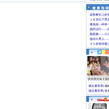
健 康 指 南
抓拍黑丝袜主题
镜头看世界
|
揭
镜头看世界
|
性