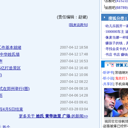
苏醒吧
(41523)
贴图吧
(68789)
(责任编辑：赵健)
搜狐分类
|
[
我来说两句
]
工作基本就绪
2007-04-12 18:58
上中华姓氏墙
2007-04-12 17:48
声
2007-04-12 16:53
5亿打造景区
2007-04-12 16:40
·
听评书
|
郭德纲
)
2007-04-12 10:06
·
听小说
|
鬼吹灯1
2007-04-12 08:22
·
共享区
|
手机病
式在郑州举行(图)
2007-04-09 08:16
历
2007-04-06 14:28
2007-04-03 09:41
程4月5日结束
2007-03-28 03:04
更多关于
姓氏 黄帝故里 广场
的新闻>>
揭田壮壮徐帆
·
赵薇被爆已经怀
千
首个