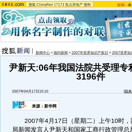
搜狐
ChinaRen
17173
焦点房地产
搜狗
新闻
-
体
新闻中心
>
国内新闻
>
2007年世界知识产权日
>
2007世界
尹新天:06年我国法院共受理专
3196件
2007年04月17日10:10
[
我来
来源：新华网
2007年4月17日（星期二）上午10时
局新闻发言人尹新天和国家工商行政管理总