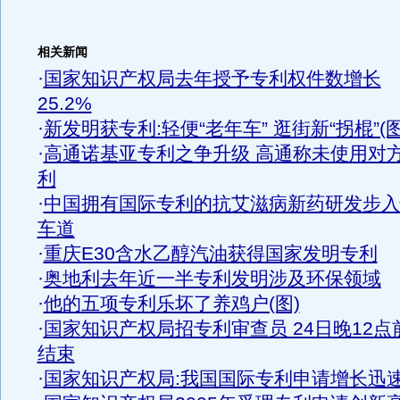
相关新闻
·
国家知识产权局去年授予专利权件数增长
25.2%
·
新发明获专利:轻便“老年车” 逛街新“拐棍”(图
·
高通诺基亚专利之争升级 高通称未使用对
利
·
中国拥有国际专利的抗艾滋病新药研发步入
车道
·
重庆E30含水乙醇汽油获得国家发明专利
·
奥地利去年近一半专利发明涉及环保领域
·
他的五项专利乐坏了养鸡户(图)
·
国家知识产权局招专利审查员 24日晚12点
结束
·
国家知识产权局:我国国际专利申请增长迅