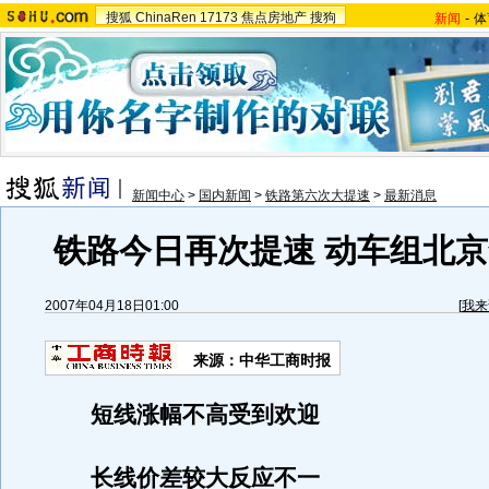
搜狐
ChinaRen
17173
焦点房地产
搜狗
新闻
-
体
新闻中心
>
国内新闻
>
铁路第六次大提速
>
最新消息
铁路今日再次提速 动车组北
2007年04月18日01:00
[
我来
来源：中华工商时报
短线涨幅不高受到欢迎
长线价差较大反应不一