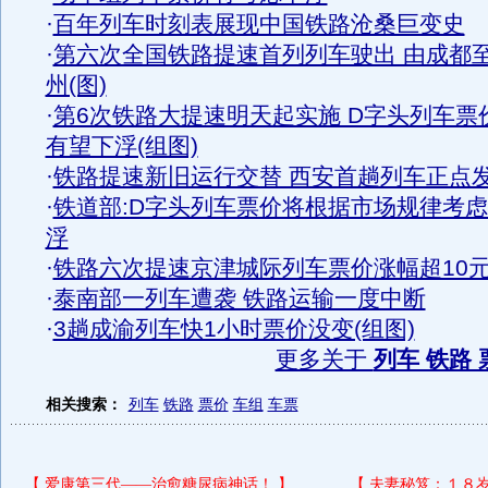
·
百年列车时刻表展现中国铁路沧桑巨变史
·
第六次全国铁路提速首列列车驶出 由成都
州(图)
·
第6次铁路大提速明天起实施 D字头列车票
有望下浮(组图)
·
铁路提速新旧运行交替 西安首趟列车正点
·
铁道部:D字头列车票价将根据市场规律考
浮
·
铁路六次提速京津城际列车票价涨幅超10
·
泰南部一列车遭袭 铁路运输一度中断
·
3趟成渝列车快1小时票价没变(组图)
更多关于
列车 铁路 
相关搜索：
列车
铁路
票价
车组
车票