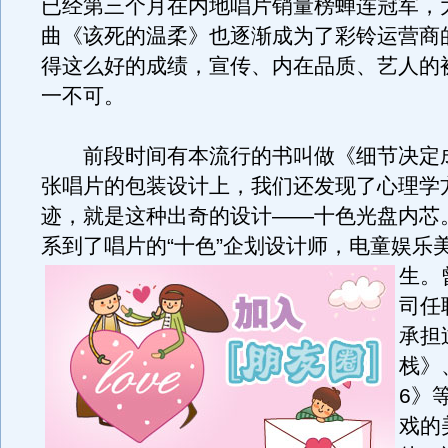
已经第三个月在内地唱片销量榜蝉连冠军，
曲《该死的温柔》也逐渐成为了彩铃运营商
得这么好的成绩，宣传、内在品质、艺人的
一不可。
前段时间有本流行的书叫做《细节决定
张唱片的包装设计上，我们还发现了心理学
迹，就是这种出奇的设计——十色光盘内芯
系到了唱片的“十色”企划设计师，电童娱乐
生。
司任
承担
栈》
6》
戏的