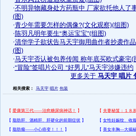
·
不明异物藏身处方药瓶中 厂家欲托他人了
(图)
·
青少年需要怎样的偶像?(文化观察)(组图)
·
陈羽凡明年要生“奥运宝宝”(组图)
·
清华学子欲状告马天宇御用曲作者抄袭作品
(图)
·
马天宇否认被包养传闻 称年底买欧式豪宅(
·
“冒险”签唱片公司 “好男儿”马天宇涉嫌违约
更多关于
马天宇 唱片 
相关搜索：
马天宇
唱片
包装