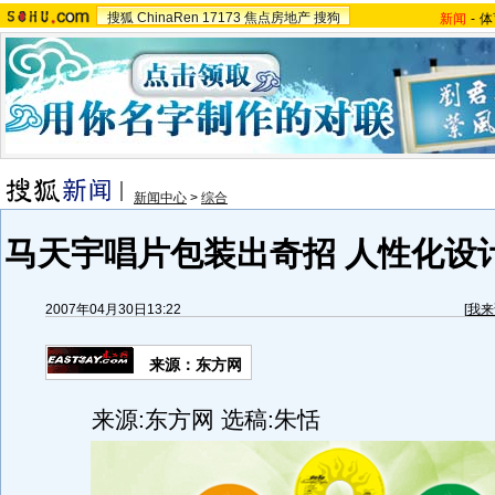
搜狐
ChinaRen
17173
焦点房地产
搜狗
新闻
-
体
新闻中心
>
综合
马天宇唱片包装出奇招 人性化设
2007年04月30日13:22
[
我来
来源：东方网
来源:东方网 选稿:朱恬