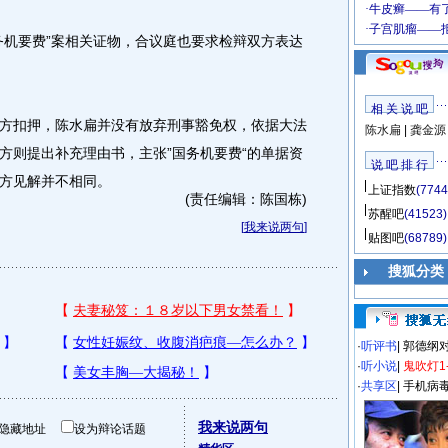
机要费”案相关证物，合议庭也要求检辩双方表达
相 关 说 吧
扣押，陈水扁并没有放弃刑事豁免权，依据大法
陈水扁
|
龚金源
方则提出补充理由书，主张”国务机要费“的单据资
说 吧 排 行
方见解并不相同。
上证指数
(7744
(责任编辑：陈国栋)
苏醒吧
(41523)
[
我来说两句
]
贴图吧
(68789)
搜狐分类
·
听评书
|
郭德纲
·
听小说
|
鬼吹灯1
·
共享区
|
手机病
我来说两句
隐藏地址
设为辩论话题