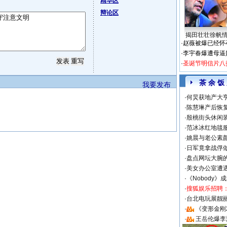
精华区
辩论区
揭田壮壮徐帆
·
赵薇被爆已经怀
·
李宇春爆遭母逼
·
圣诞节明信片八
茶 余 饭
我要发布
·
何炅获地产大亨
·
陈慧琳产后恢复
·
殷桃街头休闲装
·
范冰冰红地毯
·
姚晨与老公素
·
日军竟拿战俘
·
盘点网坛大腕
·
美女办公室遭
·
《Nobody》
·
搜狐娱乐招聘
·
台北电玩展靓丽S
·
《变形金刚
·
王岳伦爆李