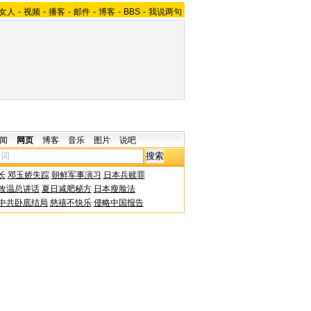
女人
-
视频
-
播客
-
邮件
-
博客
-
BBS
-
我说两句
闻
网页
博客
音乐
图片
说吧
长
邓玉娇失踪
朝鲜军事演习
日本兵赎罪
改温总讲话
夏日减肥秘方
日本瘦脸法
中共卧底结局
慈禧不快乐
侵略中国报告