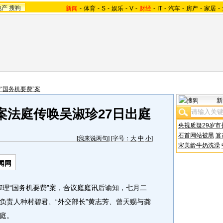
地产
搜狗
新闻
-
体育
-
S
-
娱乐
-
V
-
财经
-
IT
-
汽车
-
房产
-
家居
-
“国务机要费”案
新
案法庭传唤吴淑珍27日出庭
央视质疑29岁市
石首网站被黑
篡
[
我来说两句
] [字号：
大
中
小
]
宋美龄牛奶洗澡
闻网
理“国务机要费”案，合议庭庭讯后谕知，七月二
负责人种村碧君、“外交部长”黄志芳、曾天赐与龚
庭。