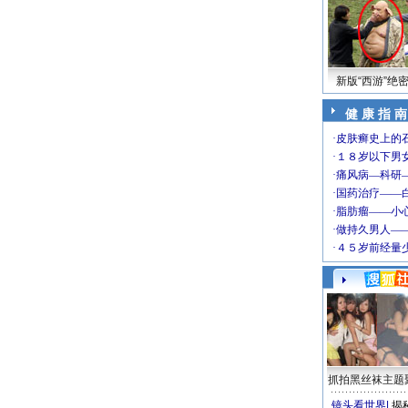
新版“西游”绝
健 康 指 南
抓拍黑丝袜主题
镜头看世界
|
揭