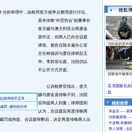
十分的审理中，由检辩双方就争点整理进行讨论。
原本传唤“外贸协会”副董事长
曾天赐与澳大利亚台商龚金
源作证，但两人已向合议庭
与松鼠的意外
请假。被告仅陈水扁办公室
主任林德训与委任律师彭玉
华、李胜琛出庭。法院仍以
不公开方式开庭。
回家途中被卷
言
何智丽
叶永
公诉检察官指出，曾天
价
赐与龚金源传唤不到，法院
应拘提两人到案；律师团则
精彩推荐
认为，合议庭应再度传唤两
裁罚或拘提。合议庭审酌后，决定再度传唤两人出