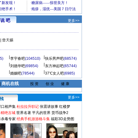
说 吧
更多>>
|
曾天赐
5)
李宇春吧
(104510)
快乐男声吧
(68574)
刘德华吧
(69854)
东方神起吧
(65744)
婚姻吧
(78544)
37℃女人吧
(6985)
商机在线
|
投 资
创 业
健 康
更多>>
对口相声集
杜拉拉升职记
张震讲故事
红楼梦
-精绝古城
世界名著
平凡的世界
货币战争2
毒杀毒专家
经典手机游游格斗集
福彩3D走势图