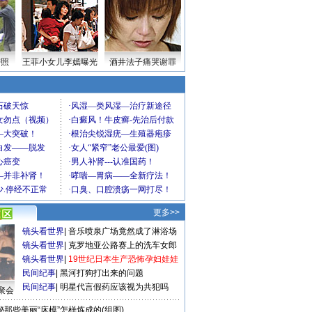
密照
王菲小女儿李嫣曝光
酒井法子痛哭谢罪
更多>>
镜头看世界
|
音乐喷泉广场竟然成了淋浴场
镜头看世界
|
克罗地亚公路赛上的洗车女郎
镜头看世界
|
19世纪日本生产恐怖孕妇娃娃
民间纪事
|
黑河打狗打出来的问题
民间纪事
|
明星代言假药应该视为共犯吗
聚会
秘那些美丽“床模”怎样炼成的(组图)