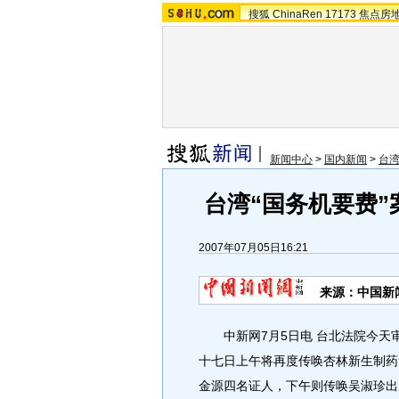
搜狐
ChinaRen
17173
焦点房
新闻中心
>
国内新闻
>
台湾
台湾“国务机要费”
2007年07月05日16:21
来源：中国新
中新网7月5日电 台北法院今天审
十七日上午将再度传唤杏林新生制药
金源四名证人，下午则传唤吴淑珍出