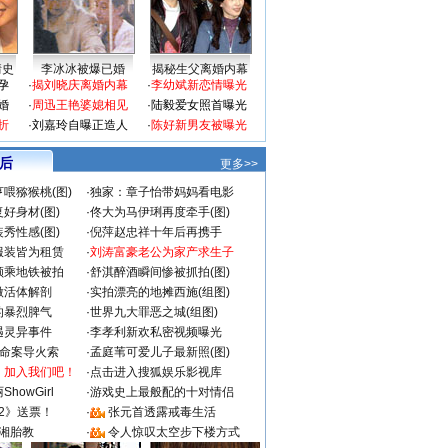
情史
李冰冰被爆已婚
揭秘生父离婚内幕
孕
·
揭刘晓庆离婚内幕
·
李幼斌新恋情曝光
婚
·
周迅王艳婆媳相见
·
陆毅爱女照首曝光
折
·
刘嘉玲自曝正造人
·
陈好新男友被曝光
 后
更多>>
喂猕猴桃(图)
·
独家：章子怡带妈妈看电影
好身材(图)
·
佟大为马伊琍再度牵手(图)
秀性感(图)
·
倪萍赵忠祥十年后再携手
服装皆为租赁
·
刘涛富豪老公为家产求生子
颜乘地铁被拍
·
舒淇醉酒瞬间惨被抓拍(图)
做活体解剖
·
实拍漂亮的地摊西施(组图)
的暴烈脾气
·
世界九大罪恶之城(组图)
遇灵异事件
·
李孝利新欢私密视频曝光
成命案导火索
·
孟庭苇可爱儿子最新照(图)
：加入我们吧！
·
点击进入搜狐娱乐影视库
howGirl
·
游戏史上最般配的十对情侣
2》送票！
·
张元首透露戒毒生活
湘胎教
·
令人惊叹太空步下楼方式