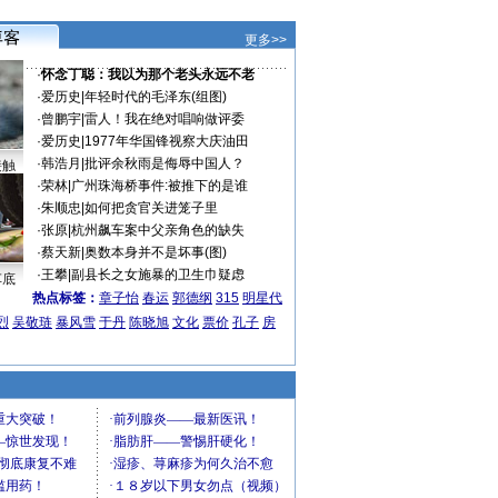
更多>>
·
怀念丁聪：我以为那个老头永远不老
·
爱历史
|
年轻时代的毛泽东(组图)
·
曾鹏宇
|
雷人！我在绝对唱响做评委
·
爱历史
|
1977年华国锋视察大庆油田
·
韩浩月
|
批评余秋雨是侮辱中国人？
接触
·
荣林
|
广州珠海桥事件:被推下的是谁
·
朱顺忠
|
如何把贪官关进笼子里
·
张原
|
杭州飙车案中父亲角色的缺失
·
蔡天新
|
奥数本身并不是坏事(图)
·
王攀
|
副县长之女施暴的卫生巾疑虑
车底
热点标签：
章子怡
春运
郭德纲
315
明星代
烈
吴敬琏
暴风雪
于丹
陈晓旭
文化
票价
孔子
房