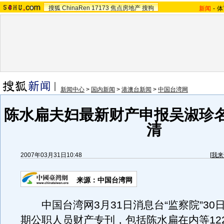
搜狐
ChinaRen
17173
焦点房地产
搜狗
新闻
-
体
新闻中心
>
国内新闻
>
港澳台新闻
>
中国台湾网
陈水扁夫妇最新财产申报吴淑珍
清
2007年03月31日10:48
[
我来
来源：中国台湾网
中国台湾网3月31日消息台“监察院”30
期公职人员财产专刊，包括陈水扁在内等12