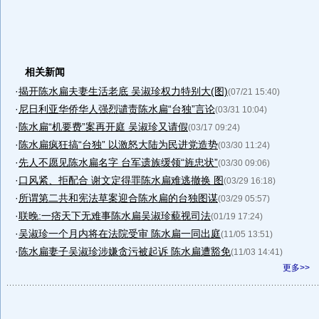
相关新闻
·
揭开陈水扁夫妻生活老底 吴淑珍权力特别大(图)
(07/21 15:40)
·
尼日利亚华侨华人强烈谴责陈水扁“台独”言论
(03/31 10:04)
·
陈水扁“机要费”案再开庭 吴淑珍又请假
(03/17 09:24)
·
陈水扁疯狂搞“台独” 以激怒大陆为民进党造势
(03/30 11:24)
·
先人不愿见陈水扁名字 台军遗族缓领“旌忠状”
(03/30 09:06)
·
口风紧、拒配合 谢文定得罪陈水扁难逃撤换 图
(03/29 16:18)
·
所谓第二共和宪法草案迎合陈水扁的台独图谋
(03/29 05:57)
·
联晚:一痞天下无难事陈水扁吴淑珍藐视司法
(01/19 17:24)
·
吴淑珍一个月内将在法院受审 陈水扁一同出庭
(11/05 13:51)
·
陈水扁妻子吴淑珍涉嫌贪污被起诉 陈水扁遭豁免
(11/03 14:41)
更多>>