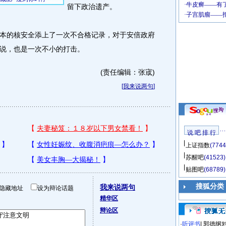
留下政治遗产。
的核安全添上了一次不合格记录，对于安倍政府
说，也是一次不小的打击。
(责任编辑：张宬)
[
我来说两句
]
说 吧 排 行
上证指数
(7744
苏醒吧
(41523)
贴图吧
(68789)
搜狐分类
我来说两句
隐藏地址
设为辩论话题
精华区
辩论区
·
听评书
|
郭德纲