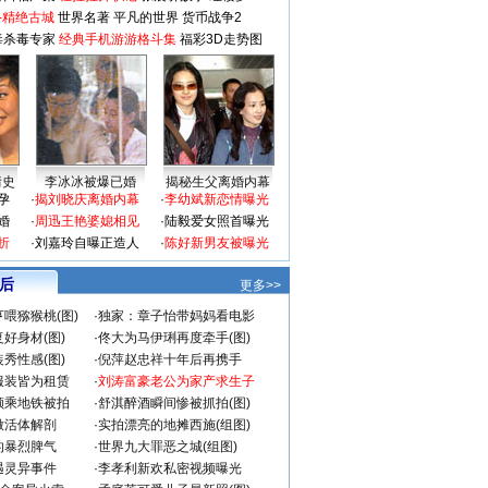
-精绝古城
世界名著
平凡的世界
货币战争2
毒杀毒专家
经典手机游游格斗集
福彩3D走势图
情史
李冰冰被爆已婚
揭秘生父离婚内幕
孕
·
揭刘晓庆离婚内幕
·
李幼斌新恋情曝光
婚
·
周迅王艳婆媳相见
·
陆毅爱女照首曝光
折
·
刘嘉玲自曝正造人
·
陈好新男友被曝光
 后
更多>>
喂猕猴桃(图)
·
独家：章子怡带妈妈看电影
好身材(图)
·
佟大为马伊琍再度牵手(图)
秀性感(图)
·
倪萍赵忠祥十年后再携手
服装皆为租赁
·
刘涛富豪老公为家产求生子
颜乘地铁被拍
·
舒淇醉酒瞬间惨被抓拍(图)
做活体解剖
·
实拍漂亮的地摊西施(组图)
的暴烈脾气
·
世界九大罪恶之城(组图)
遇灵异事件
·
李孝利新欢私密视频曝光