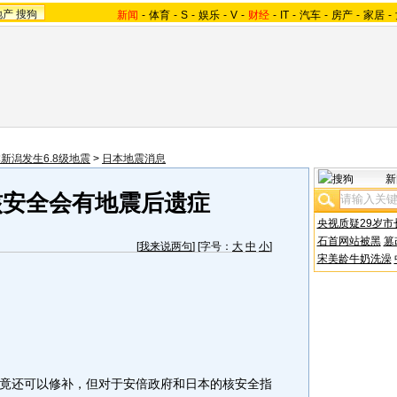
地产
搜狗
新闻
-
体育
-
S
-
娱乐
-
V
-
财经
-
IT
-
汽车
-
房产
-
家居
-
新潟发生6.8级地震
>
日本地震消息
新
核安全会有地震后遗症
央视质疑29岁市
石首网站被黑
篡
[
我来说两句
] [字号：
大
中
小
]
宋美龄牛奶洗澡
还可以修补，但对于安倍政府和日本的核安全指