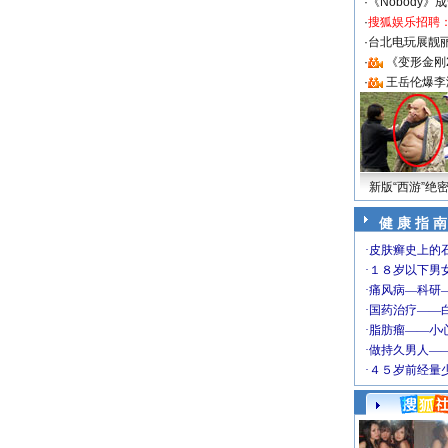
·
《Nobody》
·
搜狐娱乐招聘
·
台北电玩展靓丽S
·
《变形金刚
·
王岳伦爆李
新版“西游”绝
健 康 指 南