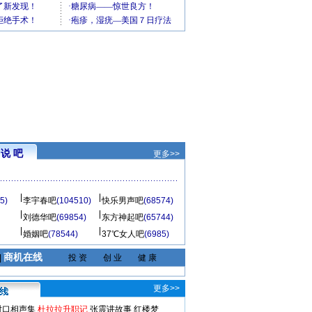
说 吧
更多>>
5)
李宇春吧
(104510)
快乐男声吧
(68574)
刘德华吧
(69854)
东方神起吧
(65744)
婚姻吧
(78544)
37℃女人吧
(6985)
商机在线
|
投 资
创 业
健 康
更多>>
对口相声集
杜拉拉升职记
张震讲故事
红楼梦