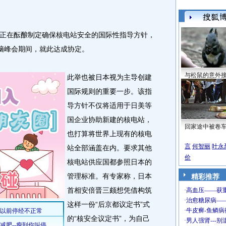
在酝酿制定确保核电站安全的国际性指导方针，
首脑峰会期间，就此达成协定。
与松鼠的意外
此举也被日本视为主导创建
国际规则的重要一步。该指
导方针不仅将适用于日美等
国企业协助新建的核电站，
回家途中被卷
也打算将世界上现有的核电
言
何智丽
叶永
站全部涵盖在内。要求其他
价
核电站供应国都参照日本的
管理标准。有专家称，日本
精彩推荐
首相安倍晋三颇想凭借构筑
这样一份“后京都议定书”式
的“核安全议定书”，为自己