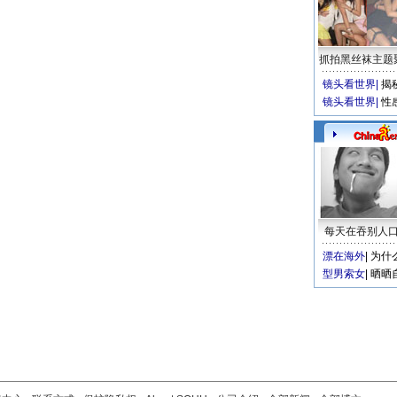
抓拍黑丝袜主题
镜头看世界
|
揭
镜头看世界
|
性
每天在吞别人
漂在海外
|
为什
型男索女
|
晒晒