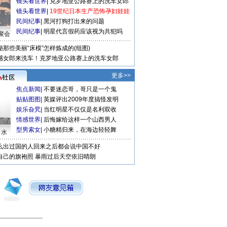
镜头看世界
|
克罗地亚公路赛上的洗车女郎
镜头看世界
|
19世纪日本生产恐怖孕妇娃娃
民间纪事
|
黑河打狗打出来的问题
民间纪事
|
明星代言假药应该视为共犯吗
聚会
秘那些美丽“床模”怎样炼成的(组图)
感女郎来洗车！克罗地亚公路赛上的洗车女郎
更多>>
焦点新闻
|
不要迷恋哥，哥只是一个鬼
贴贴图图
|
英媒评出2009年度搞怪发明
娱乐旮旯
|
当红明星不仅仅是名利双收
情感世界
|
后悔嫁给这样一个山西男人
型男索女
|
小糖精归来，在海边轻轻舞
口水
么出过国的人回来之后都会说中国不好
自己的旗袍照
暴雨过后天空依旧晴朗