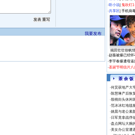
·
听小说
|
鬼吹灯1
·
共享区
|
手机病
我要发布
揭田壮壮徐帆
·
赵薇被爆已经怀
·
李宇春爆遭母逼
·
圣诞节明信片八
茶 余 饭
·
何炅获地产大亨
·
陈慧琳产后恢复
·
殷桃街头休闲装
·
范冰冰红地毯
·
姚晨与老公素
·
日军竟拿战俘
·
盘点网坛大腕
·
美女办公室遭