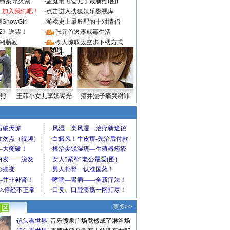
成命案导火索
·
孟庭苇可爱儿子最新照(图)
：加入我们吧！
·
点击进入搜狐娱乐影视库
howGirl
·
游戏史上最般配的十对情侣
2》送票！
·
张元首透露戒毒生活
湘胎教
·
令人惊叹太空步下楼方式
密照
王菲小女儿李嫣曝光
酒井法子痛哭谢罪
更多>>
镜头看世界
|
音乐喷泉广场竟然成了淋浴场