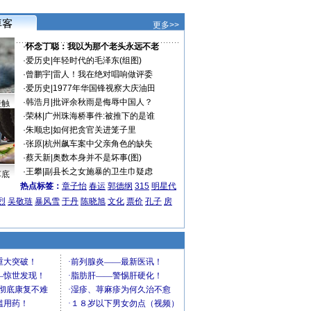
更多>>
·
怀念丁聪：我以为那个老头永远不老
·
爱历史
|
年轻时代的毛泽东(组图)
·
曾鹏宇
|
雷人！我在绝对唱响做评委
·
爱历史
|
1977年华国锋视察大庆油田
·
韩浩月
|
批评余秋雨是侮辱中国人？
接触
·
荣林
|
广州珠海桥事件:被推下的是谁
·
朱顺忠
|
如何把贪官关进笼子里
·
张原
|
杭州飙车案中父亲角色的缺失
·
蔡天新
|
奥数本身并不是坏事(图)
·
王攀
|
副县长之女施暴的卫生巾疑虑
车底
热点标签：
章子怡
春运
郭德纲
315
明星代
烈
吴敬琏
暴风雪
于丹
陈晓旭
文化
票价
孔子
房