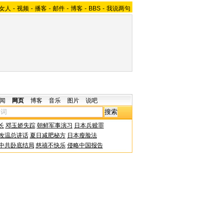
女人
-
视频
-
播客
-
邮件
-
博客
-
BBS
-
我说两句
闻
网页
博客
音乐
图片
说吧
长
邓玉娇失踪
朝鲜军事演习
日本兵赎罪
改温总讲话
夏日减肥秘方
日本瘦脸法
中共卧底结局
慈禧不快乐
侵略中国报告