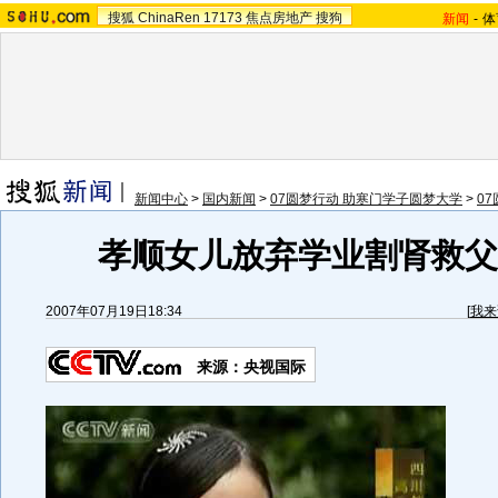
搜狐
ChinaRen
17173
焦点房地产
搜狗
新闻
-
体
新闻中心
>
国内新闻
>
07圆梦行动 助寒门学子圆梦大学
>
0
孝顺女儿放弃学业割肾救父(
2007年07月19日18:34
[
我来
来源：央视国际