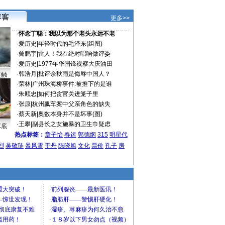
更多>>
·
怀念丁聪：我以为那个老头永远不老
·
爱历史
|
年轻时代的毛泽东(组图)
·
曾鹏宇
|
雷人！我在绝对唱响做评委
·
爱历史
|
1977年华国锋视察大庆油田
·
韩浩月
|
批评余秋雨是侮辱中国人？
接触
·
荣林
|
广州珠海桥事件:被推下的是谁
·
朱顺忠
|
如何把贪官关进笼子里
·
张原
|
杭州飙车案中父亲角色的缺失
·
蔡天新
|
奥数本身并不是坏事(图)
·
王攀
|
副县长之女施暴的卫生巾疑虑
车底
热点标签：
章子怡
春运
郭德纲
315
明星代
烈
吴敬琏
暴风雪
于丹
陈晓旭
文化
票价
孔子
房