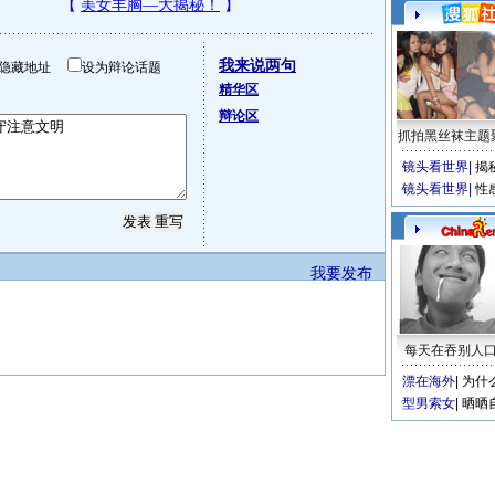
我来说两句
隐藏地址
设为辩论话题
精华区
辩论区
抓拍黑丝袜主题
镜头看世界
|
揭
镜头看世界
|
性
我要发布
每天在吞别人
漂在海外
|
为什
型男索女
|
晒晒