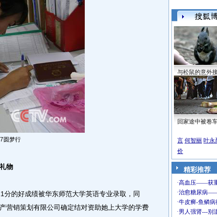
与松鼠的意外
回家途中被卷
07圆梦行
言
何智丽
叶永
价
礼物
精彩推荐
1分的好成绩被华东师范大学英语专业录取，同
产营销策划有限公司确定结对资助她上大学的学费