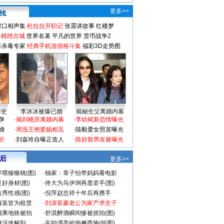
更多>>
对口相声集
杜拉拉升职记
张震讲故事
红楼梦
-精绝古城
世界名著
平凡的世界
货币战争2
毒杀毒专家
经典手机游游格斗集
福彩3D走势图
情史
李冰冰被爆已婚
揭秘生父离婚内幕
孕
·
揭刘晓庆离婚内幕
·
李幼斌新恋情曝光
婚
·
周迅王艳婆媳相见
·
陆毅爱女照首曝光
折
·
刘嘉玲自曝正造人
·
陈好新男友被曝光
 后
更多>>
喂猕猴桃(图)
·
独家：章子怡带妈妈看电影
好身材(图)
·
佟大为马伊琍再度牵手(图)
秀性感(图)
·
倪萍赵忠祥十年后再携手
服装皆为租赁
·
刘涛富豪老公为家产求生子
颜乘地铁被拍
·
舒淇醉酒瞬间惨被抓拍(图)
做活体解剖
·
实拍漂亮的地摊西施(组图)