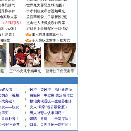
的暴烈脾气
·
世界九大罪恶之城(组图)
遇灵异事件
·
李孝利新欢私密视频曝光
成命案导火索
·
孟庭苇可爱儿子最新照(图)
：加入我们吧！
·
点击进入搜狐娱乐影视库
howGirl
·
游戏史上最般配的十对情侣
2》送票！
·
张元首透露戒毒生活
湘胎教
·
令人惊叹太空步下楼方式
密照
王菲小女儿李嫣曝光
酒井法子痛哭谢罪