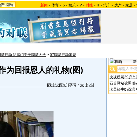
地产
搜狗
新闻
-
体育
-
S
-
娱乐
-
V
-
财经
-
IT
-
汽车
-
房产
-
家居
-
圆梦行动 助寒门学子圆梦大学
>
07圆梦行动消息
新
作为回报恩人的礼物(图)
央视质疑29岁市
石首网站被黑
篡
[
我来说两句
] [字号：
大
中
小
]
宋美龄牛奶洗澡