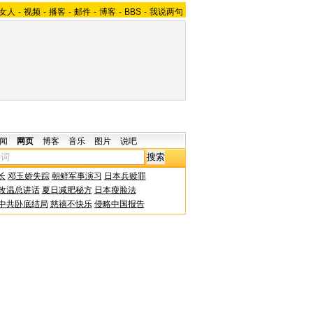
女人
-
视频
-
播客
-
邮件
-
博客
-
BBS
-
我说两句
闻
网页
博客
音乐
图片
说吧
长
邓玉娇失踪
朝鲜军事演习
日本兵赎罪
改温总讲话
夏日减肥秘方
日本瘦脸法
中共卧底结局
慈禧不快乐
侵略中国报告