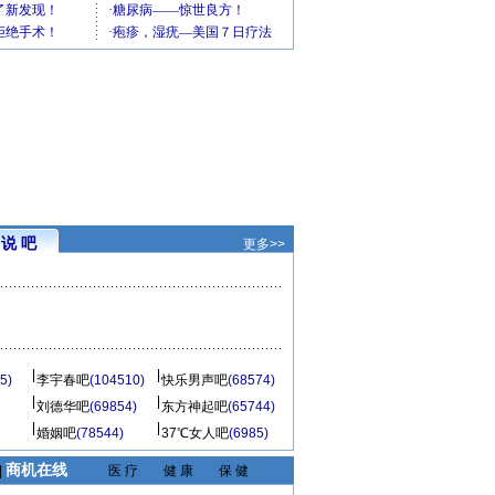
说 吧
更多>>
5)
李宇春吧
(104510)
快乐男声吧
(68574)
刘德华吧
(69854)
东方神起吧
(65744)
婚姻吧
(78544)
37℃女人吧
(6985)
商机在线
|
医 疗
健 康
保 健