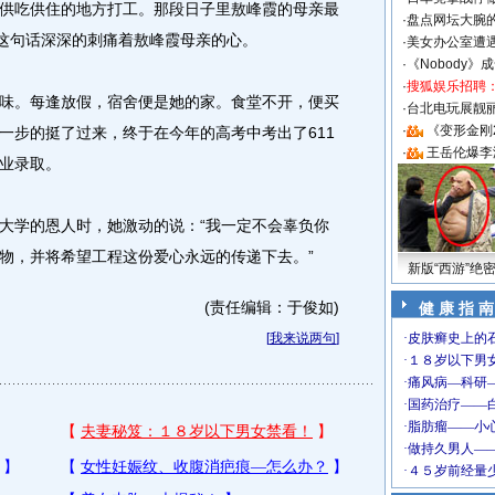
供吃供住的地方打工。那段日子里敖峰霞的母亲最
·
盘点网坛大腕
”这句话深深的刺痛着敖峰霞母亲的心。
·
美女办公室遭
·
《Nobody》
·
搜狐娱乐招聘
。每逢放假，宿舍便是她的家。食堂不开，便买
·
台北电玩展靓丽S
·
《变形金刚
一步的挺了过来，终于在今年的高考中考出了611
·
王岳伦爆李
业录取。
学的恩人时，她激动的说：“我一定不会辜负你
物，并将希望工程这份爱心永远的传递下去。”
新版“西游”绝
(责任编辑：于俊如)
健 康 指 南
[
我来说两句
]