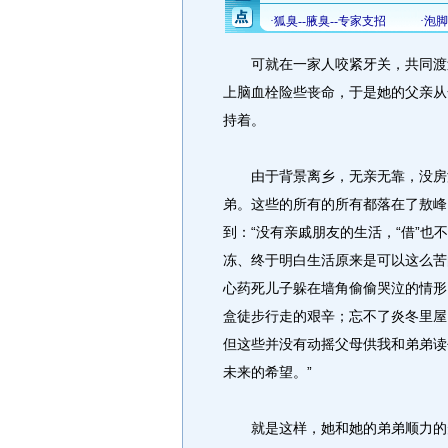
可就在一家人咬紧牙关，共同渡过
上脑血栓险些丧命，于是她的父亲从
持着。
由于背景离乡，无亲无靠，没房没
弟。这些的所有的所有都落在了敖峰
到：“没有亲戚朋友的生活，“借”
冻、终于明白生活原来是可以这么苦
心药死儿子躲在墙角偷偷哭泣的情形
盒徒步行走的艰辛；忘不了炎冬里屋
但这些并没有动摇父母供我和弟弟读
未来的希望。”
就是这样，她和她的弟弟顺力的升