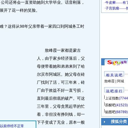
示，公司还将会一直资助她到大学毕业。话音刚落，
展开了花一样的笑脸。
？这得从98年父亲带着一家四口到阿城务工时
敖峰霞一家都是蒙古
人，由于家乡经济落后，父
母便带着她和弟弟来到了哈
尔滨市阿城区。她父母在砖
相 关 说 吧
敖峰霞
|
阿城
厂找到了活，可三年来，砖
厂由于效益不好一直亏损，
说 吧 排 行
直到最后彻底的破产。可这
上证指数
(7744
苏醒吧
(41523)
三年里，父母贪黑起早的忙
贴图吧
(68789)
着，非但没有挣到钱，却一
搜狐分类
下子变成了无业，原本一般