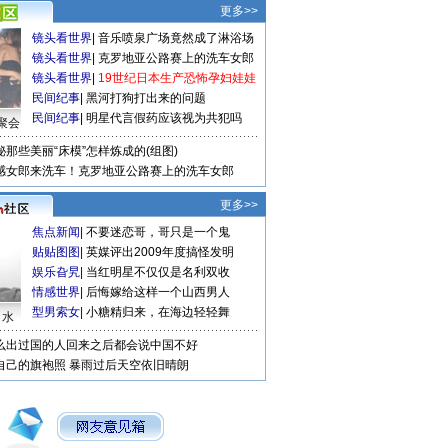
更多>>
镜头看世界
|
音乐喷泉广场竟然成了淋浴场
镜头看世界
|
克罗地亚公路赛上的洗车女郎
镜头看世界
|
19世纪日本生产恐怖孕妇娃娃
民间纪事
|
黑河打狗打出来的问题
民间纪事
|
明星代言假药应该视为共犯吗
聚会
秘那些美丽“床模”怎样炼成的(组图)
感女郎来洗车！克罗地亚公路赛上的洗车女郎
更多>>
焦点新闻
|
不要迷恋哥，哥只是一个鬼
贴贴图图
|
英媒评出2009年度搞怪发明
娱乐旮旯
|
当红明星不仅仅是名利双收
情感世界
|
后悔嫁给这样一个山西男人
型男索女
|
小糖精归来，在海边轻轻舞
口水
么出过国的人回来之后都会说中国不好
自己的旗袍照
暴雨过后天空依旧晴朗