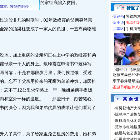
的家彻底陷入贫困。
·
听评书
|
郭德纲
这段非凡的时期时，02年敖峰霞的父亲突然患
·
听小说
|
鬼吹灯1
全家的顶梁柱变成了一家人的负担，一直靠药物维
·
共享区
|
手机病
地，加上重病的父亲和正在上中学的敖峰霞和弟
霞母亲一个人的身上。敖峰霞在申请书中这样写
揭田壮壮徐帆
也不再可靠，于是在那段岁月里，我们挨过饿，受过
·
赵薇被爆已经怀
的。忘不了父亲用捡来的死鹰为弟弟冲饥，却因担
·
李宇春爆遭母逼
·
圣诞节明信片八
；忘不了12公里求学路上一早一晚姐弟俩手提饭
内和室外一样的温度。……那些日子，刻苦铭心。
茶 余 饭
书的决心，因为我和弟弟优异的成绩让他们看到了
·
何炅获地产大亨
·
陈慧琳产后恢复
·
殷桃街头休闲装
·
范冰冰红地毯
·
姚晨与老公素
入了高中，为了给家里免去租房的费用，她和弟
·
日军竟拿战俘