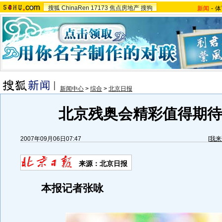
搜狐
ChinaRen
17173
焦点房地产
搜狗
新闻
-
体
新闻中心
>
综合
>
北京日报
北京残奥会精彩值得期待(
2007年09月06日07:47
[
我来
来源：北京日报
本报记者张咏