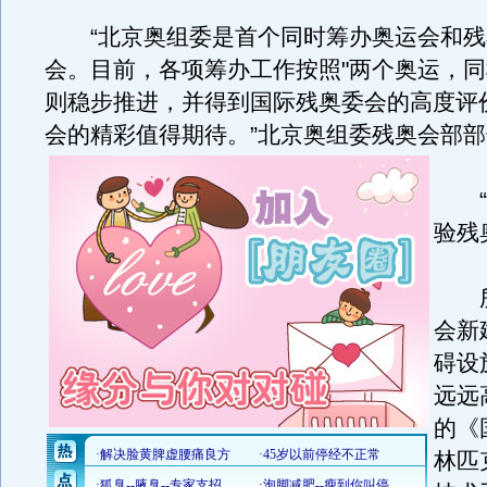
“北京奥组委是首个同时筹办奥运会和残
会。目前，各项筹办工作按照"两个奥运，同
则稳步推进，并得到国际残奥委会的高度评
会的精彩值得期待。
”北京奥组委残奥会部
“好
验残
所
会新
碍设
远远
的《
林匹