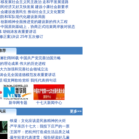
不移发展社会主义民主政治
走和平发展道路
国民经济又好又快发展
建设小康社会新要求
社会建设改善民生
推动社会主义文化繁荣
国防和军队现代化建设新局面
革创新精神全面推进党的建设新的伟大工程
个中国原则基础上，协商正式结束两岸敌对状态
幕 胡锦涛发表重要讲话
修正案)决议
25年五次修订
推荐
澜壮阔86载
中国共产党完善治国方略
的理论成果 伟大的历史进程
大力加强和完善社会领域立法
涛会见全国道德模范发表重要讲话
话
唱支网歌给党听
我托代表捎句话
新华网专题
十七大新闻中心
风采
更多>>
·
铁凝：文化应该是民族精神的火炬
·
严平亲历十七大：我投下庄严的一票
·
王国平：把杭州打造成生活品质之城
·
最年轻党代表谭雪：报告研读好几遍