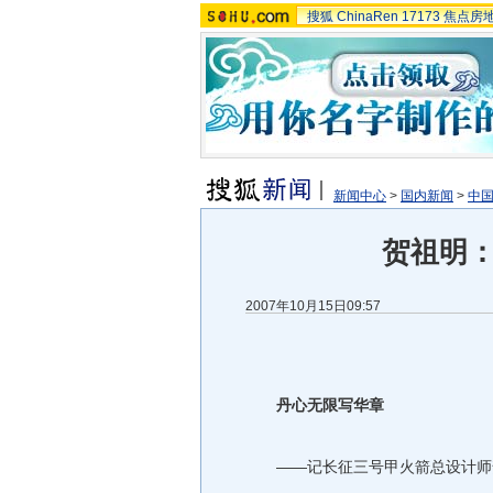
搜狐
ChinaRen
17173
焦点房
新闻中心
>
国内新闻
>
中国
贺祖明
2007年10月15日09:57
丹心无限写华章
——记长征三号甲火箭总设计师