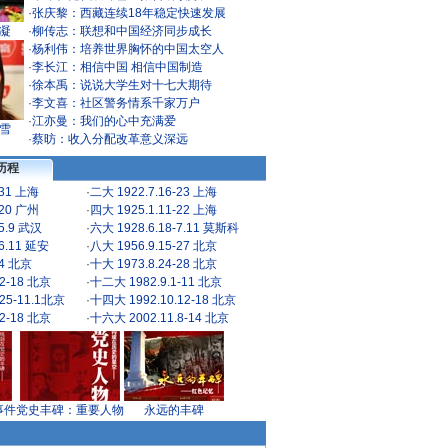
·
张庆黎：西藏连续18年稳定快速发展
凝
·
柳传志：联想和中国经济同步成长
·
杨利伟：培养世界胸怀的中国太空人
·
李长江：相信中国 相信中国制造
·
徐本禹：说说大学生对十七大期待
·
李文喜：社区警务情系千家万户
·
江亦曼：我们的心中充满爱
雪
·
蔡昉：收入分配改革意义深远
历程
-31 上海
·
二大 1922.7.16-23 上海
-20 广州
·
四大 1925.1.11-22 上海
-5.9 武汉
·
六大 1928.6.18-7.11 莫斯科
-6.11 延安
·
八大 1956.9.15-27 北京
24 北京
·
十大 1973.8.24-28 北京
2-18 北京
·
十二大 1982.9.1-11 北京
25-11.1北京
·
十四大 1992.10.12-18 北京
2-18 北京
·
十六大 2002.11.8-14 北京
事件
党史丰碑：重要人物
永远的丰碑