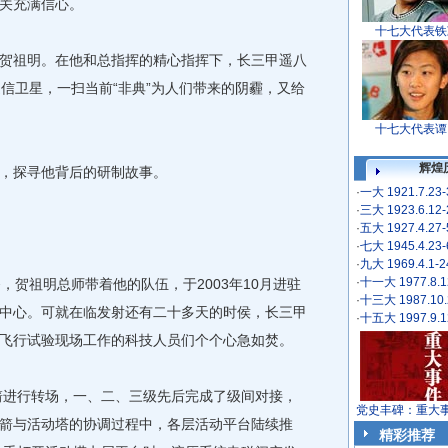
关充满信心。
十七大代表铁
祖明。在他和总指挥的精心指挥下，长三甲遥八
通信卫星，一扫当前“非典”为人们带来的阴霾，又给
十七大代表谭
辉煌
，探寻他背后的研制故事。
·
一大 1921.7.23
·
三大 1923.6.12
·
五大 1927.4.27
·
七大 1945.4.23
·
九大 1969.4.1-
·
十一大 1977.8.1
贺祖明总师带着他的队伍，于2003年10月进驻
·
十三大 1987.10.
中心。可就在临发射还有二十多天的时侯，长三甲
·
十五大 1997.9.1
飞行试验现场工作的科技人员们个个心急如焚。
箭进行转场，一、二、三级先后完成了级间对接，
党史丰碑：重大
箭与活动塔的协调过程中，各层活动平台陆续推
精彩推荐