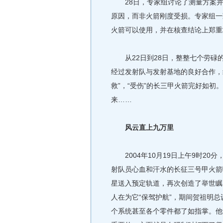
28日，专家组讨论了测量方案并
原因，而非火箭刚度受损。专家组一
火箭可以使用，并在核查结论上郑重
从22日到28日，整整七个劳碌
经过发射队与发射基地的良好合作，
救”，“受伤”的长三甲火箭完好如
来……
风云直上九万里
2004年10月19日上午9时20
射队员心血和汗水的长征三号甲火箭
星送入预定轨道，再次创造了举世瞩
人在为它“保驾护航”，期间贺祖明
个系统甚至各个零件都了如指掌。他