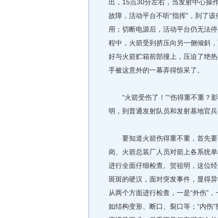
出，15点30分左右，当发射中心
故障，活动平台不听“指挥”，到了该
用；切断电源后，活动平台仍无法停
程中，火箭受到挤压向另一侧倾斜，
好与火箭贮箱前部撞上，压迫了绝热
手被这意外的一幕弄得惊呆了。
“火箭受伤了！”“伤得重不重？影
明，到普通发射队员和发射基地官兵
要知道火箭伤得重不重，首先要对
岗、火箭总装厂人员对箭上各系统单
进行全面仔细检查。贺祖明，这位经
斑斑的硬汉，面对突发事件，显得异
从两个方面进行检查，一是“外伤”，
如结构变形、断口、裂口等；“内伤