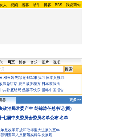
女人
-
视频
-
播客
-
邮件
-
博客
-
BBS
-
我说两句
闻
网页
博客
音乐
图片
说吧
长
邓玉娇失踪
朝鲜军事演习
日本兵赎罪
改温总讲话
夏日减肥秘方
日本瘦脸法
中共卧底结局
慈禧不快乐
侵略中国报告
消息
更多>>
央政治局常委产生 胡锦涛任总书记(图)
十七届中央委员会委员名单公布
名单
五年是改革开放和取得重大进展的五年
涛强调要深入贯彻落实科学发展观