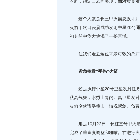
不乱，镇定自若的表现，而对攻克难
这个人就是长三甲火箭总设计师贺
火箭于次日凌晨成功发射中星20号
初冬的中华大地添了一份喜悦。
让我们走近这位可亲可敬的总师
紧急抢救“受伤”火箭
还是执行中星20号卫星发射任务，
秋高气爽，水秀山青的西昌卫星发射
火箭突然遭受撞击，情况紧急。负责
那是10月22日，长征三号甲火
完成了垂直度调整和粗瞄。在进行火