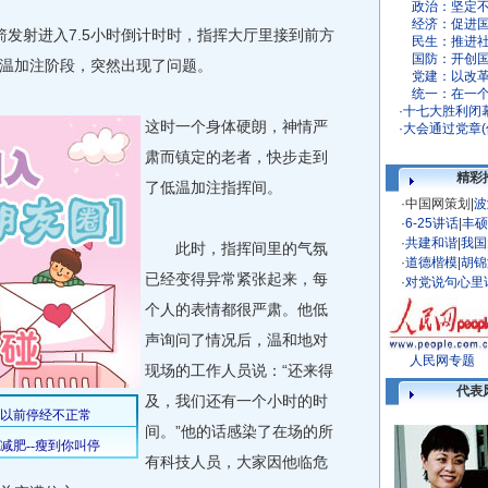
政治：
坚定
经济：
促进
箭发射进入7.5小时倒计时时，指挥大厅里接到前方
民生：
推进
国防：
开创
温加注阶段，突然出现了问题。
党建：
以改
统一：
在一
·
十七大胜利闭
这时一个身体硬朗，神情严
·
大会通过党章(
肃而镇定的老者，快步走到
精彩
了低温加注指挥间。
·
中国网策划
|
波
·
6-25讲话
|
丰硕
·
共建和谐
|
我国
此时，指挥间里的气氛
·
道德楷模
|
胡锦
已经变得异常紧张起来，每
·
对党说句心里
个人的表情都很严肃。他低
声询问了情况后，温和地对
人民网专题
现场的工作人员说：“还来得
代表
及，我们还有一个小时的时
间。”他的话感染了在场的所
有科技人员，大家因他临危