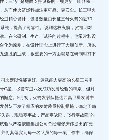
性；三“新”是地面支持设备的一项更新，即容积一
，从而使火箭燃料加注更可靠、更安全。长三甲火
经过精心设计，设备数量由长征三号火箭的近70
了系统，提高了可靠性。说到这枚火箭，贺祖明对
掌。在它研制、生产、试验的过程中，他常常和设
合化为原则，在设计理念上进行了大胆创新。所以
九连胜的业绩，很重要的一方面就是在研制时打下
公司决定以性能更好、运载能力更高的长征三号甲
号C星。尽管有过八次成功发射经验的积累，但对
的懈怠。9月初，火箭发射队抵达西昌卫星发射中
发射队下发了相应的发射质量控制措施，确定了确
零失误，现场零事故，产品零缺陷，飞行零故障”的
试验队严格按照集团公司总经理张庆伟提出的“更
，并将其落实到每一名队员的每一项工作中，确保