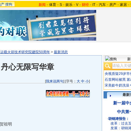
地产
搜狗
新闻
-
体育
-
S
-
娱乐
-
V
-
财经
-
IT
-
汽车
-
房产
-
家居
-
运载火箭技术研究院建院50周年
>
最新消息
新
：丹心无限写华章
央视质疑29岁市
石首网站被黑
篡
[
我来说两句
] [字号：
大
中
小
]
宋美龄牛奶洗澡
最新
新一届中
中共第
·
胡锦涛报告：
改革：
过去
贺祖明
发展：
胡锦