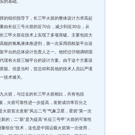
实的基础。
的组织指导下，长三甲火箭的整体设计力求高起
量由长征三号火箭的近70台，减少到近30台，从
长三甲火箭在技术上实现了多项突破。主要包括大
高能的氢氧液体推进剂，第一次采用四框架平台设
架平台的总体设计负责人之一。他经过仔细调研国
代现有火箭三轴平台的设计方案。由于这个方案设
质疑。但是当时，贺总却和其他的技术人员以严谨
一技术难关。
火箭，与过去的长三甲火箭相比，共有包括
余项，火箭可靠性进一步提高，发射成功率百分之
是火箭首次发射“风云二号”气象卫星，星箭“第一次
新的；二“新”是为提高“长征三号甲”火箭的可靠性
测量组合”技术，这也是中国运载火箭第一次使用，