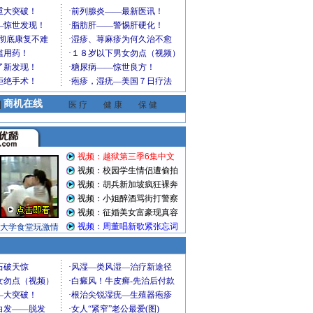
商机在线
|
医 疗
健 康
保 健
视频：越狱第三季6集中文
视频：校园学生情侣遭偷拍
视频：胡兵新加坡疯狂裸奔
视频：小姐醉酒骂街打警察
视频：征婚美女富豪现真容
视频：周董唱新歌紧张忘词
大学食堂玩激情