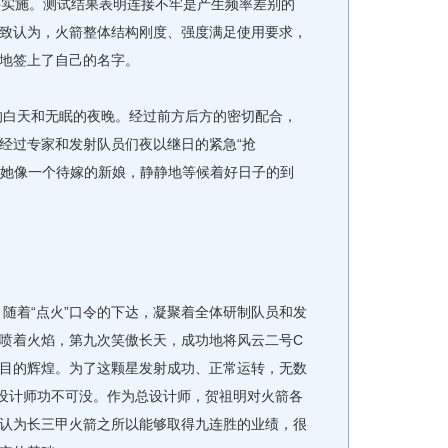
实施。测试结果表明连接不牢是产生频率差别的
致认为，火箭整体结构刚度、强度满足使用要求，
地签上了自己的名字。
的白天和无眠的夜晚。经过前方后方的密切配合，
经过专家和发射队员们夜以继日的紧急“抢
初。她像一个待嫁的新娘，静静地等候着好日子的到
分，随着“点火”口令的下达，凝聚着全体研制队员和发
喷着火焰，第九次笑傲长天，成功地将风云二号C
目的辉煌。为了这颗星发射成功、正常运转，无数
总设计师功不可没。作为总设计师，贺祖明对火箭各
认为长三甲火箭之所以能够取得九连胜的业绩，很