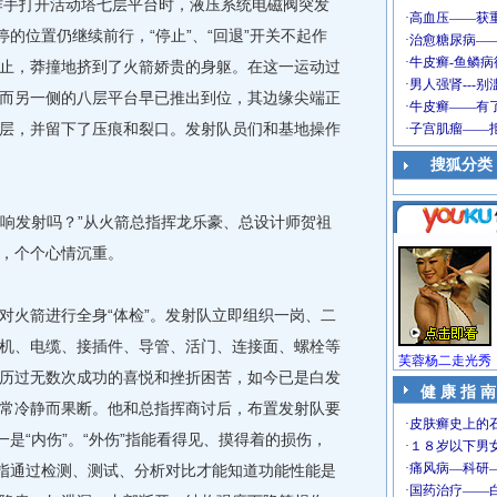
操作手打开活动塔七层平台时，液压系统电磁阀突发
停的位置仍继续前行，“停止”、“回退”开关不起作
止，莽撞地挤到了火箭娇贵的身躯。在这一运动过
而另一侧的八层平台早已推出到位，其边缘尖端正
层，并留下了压痕和裂口。发射队员们和基地操作
搜狐分类
响发射吗？”从火箭总指挥龙乐豪、总设计师贺祖
，个个心情沉重。
火箭进行全身“体检”。发射队立即组织一岗、二
机、电缆、接插件、导管、活门、连接面、螺栓等
芙蓉杨二走光秀
历过无数次成功的喜悦和挫折困苦，如今已是白发
健 康 指 南
常冷静而果断。他和总指挥商讨后，布置发射队要
一是“内伤”。“外伤”指能看得见、摸得着的损伤，
”指通过检测、测试、分析对比才能知道功能性能是