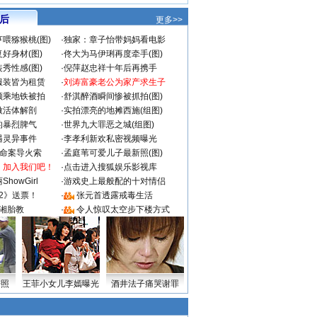
 后
更多>>
喂猕猴桃(图)
·
独家：章子怡带妈妈看电影
好身材(图)
·
佟大为马伊琍再度牵手(图)
秀性感(图)
·
倪萍赵忠祥十年后再携手
服装皆为租赁
·
刘涛富豪老公为家产求生子
颜乘地铁被拍
·
舒淇醉酒瞬间惨被抓拍(图)
做活体解剖
·
实拍漂亮的地摊西施(组图)
的暴烈脾气
·
世界九大罪恶之城(组图)
遇灵异事件
·
李孝利新欢私密视频曝光
成命案导火索
·
孟庭苇可爱儿子最新照(图)
：加入我们吧！
·
点击进入搜狐娱乐影视库
howGirl
·
游戏史上最般配的十对情侣
2》送票！
·
张元首透露戒毒生活
湘胎教
·
令人惊叹太空步下楼方式
密照
王菲小女儿李嫣曝光
酒井法子痛哭谢罪