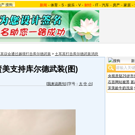
地产
搜狗
新闻
-
体育
-
S
-
娱乐
-
V
-
财经
-
IT
-
汽车
-
房产
-
家居
-
耳其议会通过越境打击库尔德武装
>
土耳其打击库尔德武装消息
新
美支持库尔德武装(图)
央视质疑29岁市
石首网站被黑
篡
[
我来说两句
] [字号：
大
中
小
]
宋美龄牛奶洗澡