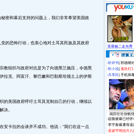
秘密和幕后支持的问题上，我们非常希望美国政
党的恐怖行动，也衷心地对土耳其民族及其政府
芙蓉杨二走光秀
·
听评书
|
郭德纲
教组织与政府对抗是为了向德黑兰施压，令德黑
·
听小说
|
鬼吹灯1
·
共享区
|
手机病
伊拉克、阿富汗、黎巴嫩和巴勒斯坦领土上的伊斯
的美国政府呼吁土耳其克制自己的行动，继续以
解决。
揭田壮壮徐帆
·
赵薇被爆已经怀
·
李宇春爆遭母逼
安卡拉的会谈并不成功。他说：“我们在这一点
·
圣诞节明信片八