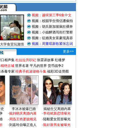
视频：越狱第三季6集中文
视频：校园学生情侣遭偷拍
视频：胡兵新加坡疯狂裸奔
视频：小姐醉酒骂街打警察
视频：征婚美女富豪现真容
视频：周董唱新歌紧张忘词
大学食堂玩激情
更多>>
对口相声集
杜拉拉升职记
张震讲故事
红楼梦
-精绝古城
世界名著
平凡的世界
货币战争2
毒杀毒专家
经典手机游游格斗集
福彩3D走势图
情史
李冰冰被爆已婚
揭秘生父离婚内幕
孕
·
揭刘晓庆离婚内幕
·
李幼斌新恋情曝光
婚
·
周迅王艳婆媳相见
·
陆毅爱女照首曝光
折
·
刘嘉玲自曝正造人
·
陈好新男友被曝光