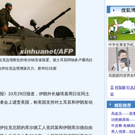
中学生乘直升机
拉克边境附近的舍尔纳克省巡逻。据土耳其阿纳多卢通讯社
与伊拉克边境增派兵力。新华社/法新
高圆圆同居男友
言
何智丽
叶永
》10月29日报道，伊朗外长穆塔基周日在同土
价
者会上谴责美国，称美国支持对土耳其和伊朗发动
精彩推荐
拉克北部的库尔德工人党武装和伊朗库尔德自由