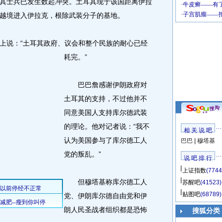
其士兵已发生数起冲突。土耳其现于该国距离伊拉
越境进入伊拉克，根除武装分子的基地。
说：“土耳其政府、议会和整个民族的耐心已经
耗完。
”
巴巴詹感谢伊朗政府对
土耳其的支持，不过他并不
同意美国人支持库尔德武装
的理论。他对记者说：“我不
相 关 说 吧
认为美国参与了库尔德工人
巴巴
|
穆塔基
党的叛乱。”
说 吧 排 行
上证指数
(7744
但穆塔基称库尔德工人
苏醒吧
(41523)
贴图吧
(68789)
党、伊朗库尔德自由党和伊
朗人民圣战者组织都是恐怖
搜狐分类