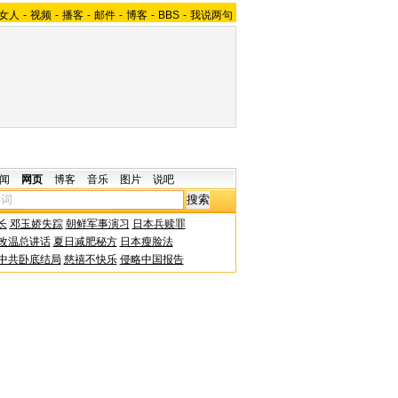
女人
-
视频
-
播客
-
邮件
-
博客
-
BBS
-
我说两句
闻
网页
博客
音乐
图片
说吧
长
邓玉娇失踪
朝鲜军事演习
日本兵赎罪
改温总讲话
夏日减肥秘方
日本瘦脸法
中共卧底结局
慈禧不快乐
侵略中国报告