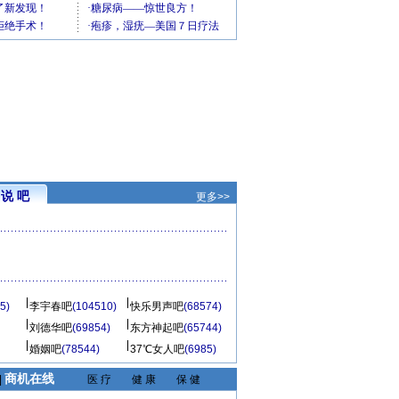
说 吧
更多>>
5)
李宇春吧
(104510)
快乐男声吧
(68574)
刘德华吧
(69854)
东方神起吧
(65744)
婚姻吧
(78544)
37℃女人吧
(6985)
商机在线
|
医 疗
健 康
保 健