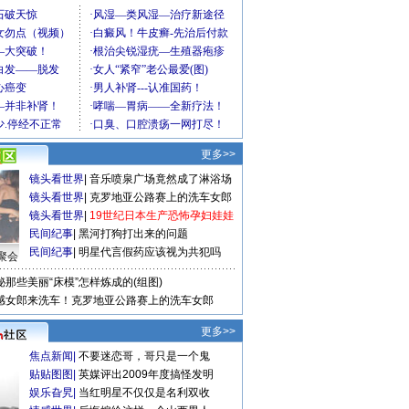
更多>>
镜头看世界
|
音乐喷泉广场竟然成了淋浴场
镜头看世界
|
克罗地亚公路赛上的洗车女郎
镜头看世界
|
19世纪日本生产恐怖孕妇娃娃
民间纪事
|
黑河打狗打出来的问题
民间纪事
|
明星代言假药应该视为共犯吗
聚会
秘那些美丽“床模”怎样炼成的(组图)
感女郎来洗车！克罗地亚公路赛上的洗车女郎
更多>>
焦点新闻
|
不要迷恋哥，哥只是一个鬼
贴贴图图
|
英媒评出2009年度搞怪发明
娱乐旮旯
|
当红明星不仅仅是名利双收