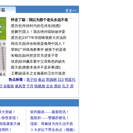
更多>>
·
怀念丁聪：我以为那个老头永远不老
·
爱历史
|
年轻时代的毛泽东(组图)
·
曾鹏宇
|
雷人！我在绝对唱响做评委
·
爱历史
|
1977年华国锋视察大庆油田
·
韩浩月
|
批评余秋雨是侮辱中国人？
上学
·
荣林
|
广州珠海桥事件:被推下的是谁
·
朱顺忠
|
如何把贪官关进笼子里
·
张原
|
杭州飙车案中父亲角色的缺失
·
蔡天新
|
奥数本身并不是坏事(图)
·
王攀
|
副县长之女施暴的卫生巾疑虑
曝光
热点标签：
章子怡
春运
郭德纲
315
明星代
烈
吴敬琏
暴风雪
于丹
陈晓旭
文化
票价
孔子
房