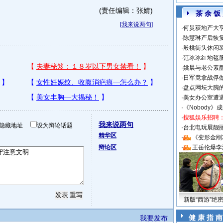
(责任编辑：张婧)
茶 余 饭
[
我来说两句
]
·
何炅获地产大亨
·
陈慧琳产后恢复
·
殷桃街头休闲装
·
范冰冰红地毯
·
姚晨与老公素
·
日军竟拿战俘
·
盘点网坛大腕
·
美女办公室遭
·
《Nobody》
·
搜狐娱乐招聘
我来说两句
隐藏地址
设为辩论话题
·
台北电玩展靓丽S
精华区
·
《变形金刚
辩论区
·
王岳伦爆李
新版“西游”绝
健 康 指 南
我要发布