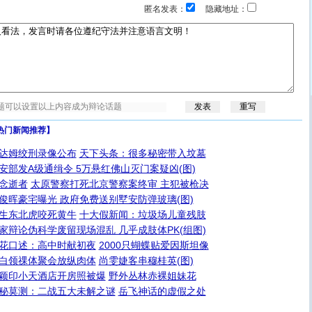
匿名发表：
隐藏地址：
热门新闻推荐】
达姆绞刑录像公布
天下头条：很多秘密带入坟墓
安部发A级通缉令 5万悬红佛山灭门案疑凶(图)
念逝者
太原警察打死北京警察案终审 主犯被枪决
俊晖豪宅曝光 政府免费送别墅安防弹玻璃(图)
生东北虎咬死黄牛
十大假新闻：垃圾场儿童残肢
家辩论伪科学废留现场混乱 几乎成肢体PK(组图)
花口述：高中时献初夜
2000只蝴蝶贴爱因斯坦像
白领祼体聚会放纵肉体
尚雯婕客串穆桂英(图)
颖印小天酒店开房照被爆
野外丛林赤裸姐妹花
秘莫测：二战五大未解之谜
岳飞神话的虚假之处