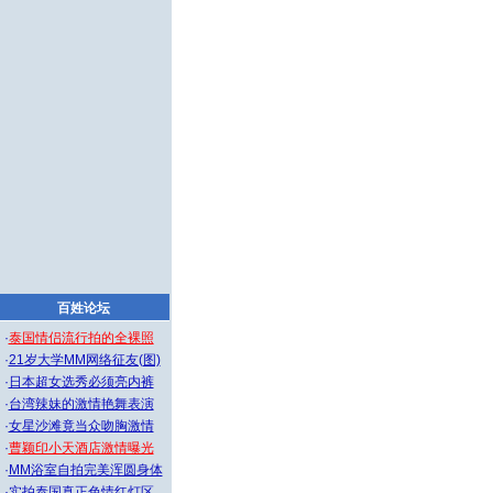
百姓论坛
·
泰国情侣流行拍的全裸照
·
21岁大学MM网络征友(图)
·
日本超女选秀必须亮内裤
·
台湾辣妹的激情艳舞表演
·
女星沙滩竟当众吻胸激情
·
曹颖印小天酒店激情曝光
·
MM浴室自拍完美浑圆身体
·
实拍泰国真正色情红灯区