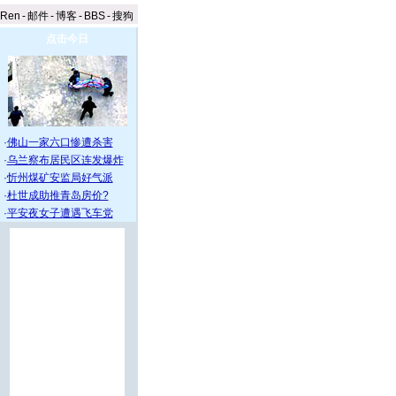
aRen
-
邮件
-
博客
-
BBS
-
搜狗
点击今日
·
佛山一家六口惨遭杀害
·
乌兰察布居民区连发爆炸
·
忻州煤矿安监局好气派
·
杜世成助推青岛房价?
·
平安夜女子遭遇飞车党