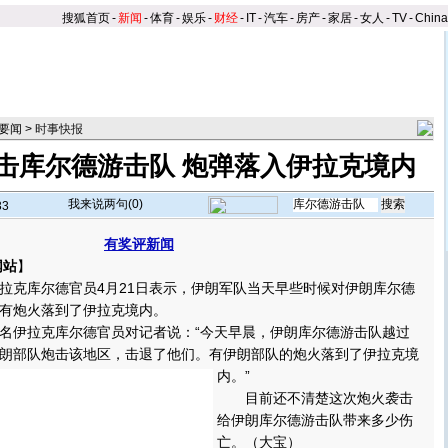
搜狐首页
-
新闻
-
体育
-
娱乐
-
财经
-
IT
-
汽车
-
房产
-
家居
-
女人
-
TV
-
Chin
要闻
>
时事快报
击库尔德游击队 炮弹落入伊拉克境内
我来说两句(
0
)
33
有奖评新闻
网站
】
克库尔德官员4月21日表示，伊朗军队当天早些时候对伊朗库尔德
有炮火落到了伊拉克境内。
伊拉克库尔德官员对记者说：“今天早晨，伊朗库尔德游击队越过
朗部队炮击该地区，击退了他们。
有伊朗部队的炮火落到了伊拉克境
内。”
目前还不清楚这次炮火袭击
给伊朗库尔德游击队带来多少伤
亡。（大宝）