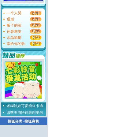
一个人哭
退后
断了的弦
还是朋友
水晶蜻蜓
唱给你的歌
迷糊娃娃可爱粉红卡通
四季美眉给你最想要的
搜狐分类
·
搜狐商机