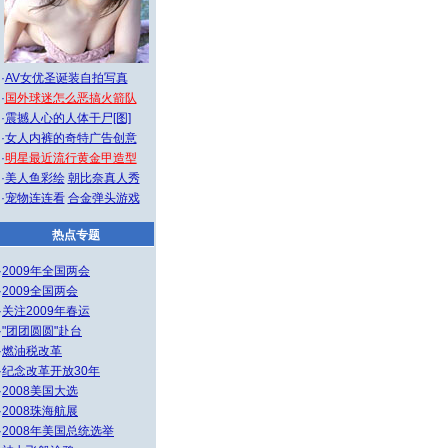
·
AV女优圣诞装自拍写真
·
国外球迷怎么恶搞火箭队
·
震撼人心的人体干尸[图]
·
女人内裤的奇特广告创意
·
明星最近流行黄金甲造型
·
美人鱼彩绘
朝比奈真人秀
·
宠物连连看
合金弹头游戏
热点专题
·
2009年全国两会
·
2009全国两会
·
关注2009年春运
·
"团团圆圆"赴台
·
燃油税改革
·
纪念改革开放30年
·
2008美国大选
·
2008珠海航展
·
2008年美国总统选举