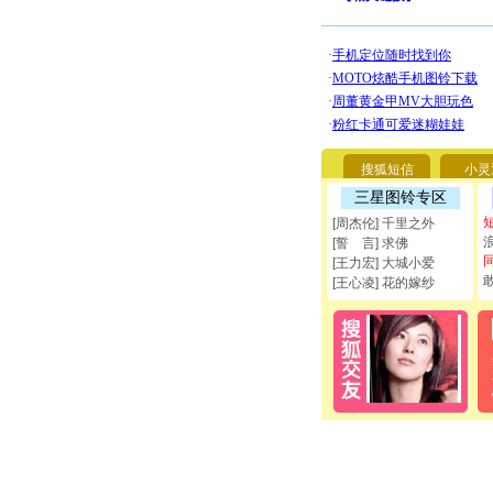
搜狐短信
小灵
三星图铃专区
[周杰伦] 千里之外
[誓 言] 求佛
[王力宏] 大城小爱
[王心凌] 花的嫁纱