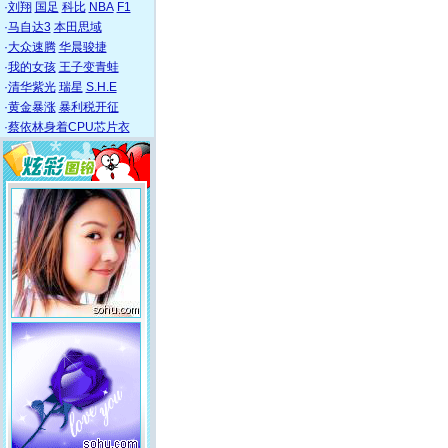
·
刘翔
国足
科比
NBA
F1
·
马自达3
本田思域
·
大众速腾
华晨骏捷
·
我的女孩
王子变青蛙
·
清华紫光
瑞星
S.H.E
·
黄金暴涨
暴利税开征
·
蔡依林身着CPU芯片衣