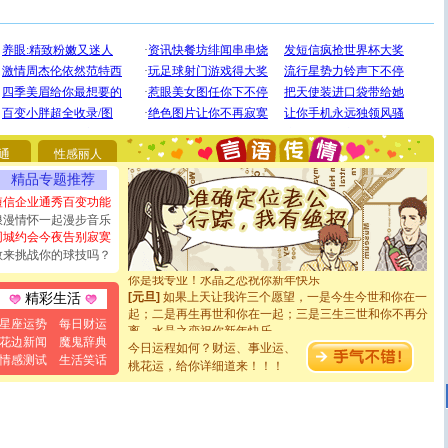
[圣诞节]
圣诞节到了，想想没什么送给你的，又不打算给
你太多，只有给你五千万：千万快乐！千万要健康！千万
要平安！千万要知足！千万不要忘记我！
[圣诞节]
不只这样的日子才会想起你,而是这样的日子才
通
性感丽人
能正大光明地骚扰你,告诉你,圣诞要快乐!新年要快乐!天天
精品专题推荐
都要快乐噢!
短信企业通秀百变功能
[圣诞节]
奉上一颗祝福的心,在这个特别的日子里,愿幸福,
如意,快乐,鲜花,一切美好的祝愿与你同在.圣诞快乐!
浪漫情怀一起漫步音乐
[元旦]
看到你我会触电；看不到你我要充电；没有你我会
同城约会今夜告别寂寞
断电。爱你是我职业，想你是我事业，抱你是我特长，吻
敢来挑战你的球技吗？
你是我专业！水晶之恋祝你新年快乐
[元旦]
如果上天让我许三个愿望，一是今生今世和你在一
精彩生活
起；二是再生再世和你在一起；三是三生三世和你不再分
离。水晶之恋祝你新年快乐
星座运势
每日财运
[元旦]
当我狠下心扭头离去那一刻，你在我身后无助地哭
花边新闻
魔鬼辞典
今日运程如何？财运、事业运、
泣，这痛楚让我明白我多么爱你。我转身抱住你：这猪不
情感测试
生活笑话
桃花运，给你详细道来！！！
卖了。水晶之恋祝你新年快乐。
[春节]
风柔雨润好月圆，半岛铁盒伴身边，每日尽显开心
颜！冬去春来似水如烟，劳碌人生需尽欢！听一曲轻歌，
道一声平安！新年吉祥万事如愿
[春节]
传说薰衣草有四片叶子：第一片叶子是信仰，第二