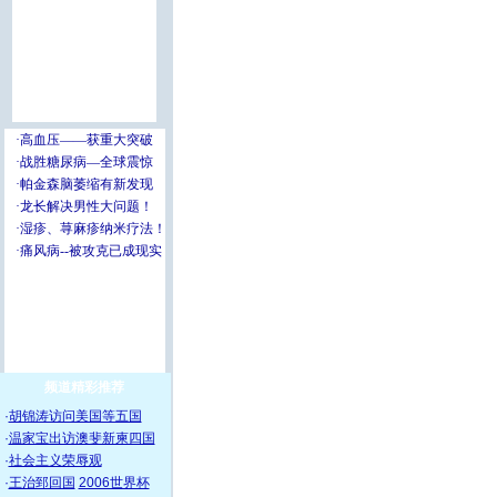
频道精彩推荐
·
胡锦涛访问美国等五国
·
温家宝出访澳斐新柬四国
·
社会主义荣辱观
·
王治郅回国
2006世界杯