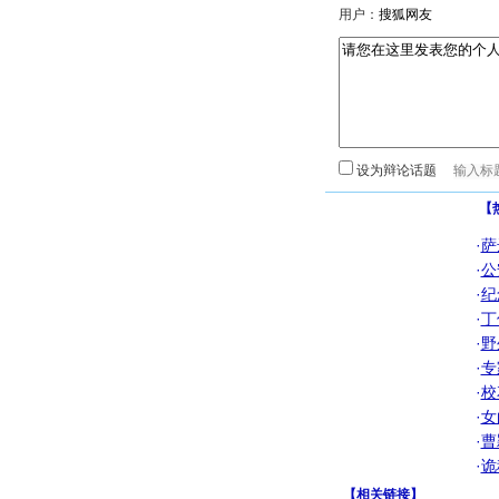
用户：
设为辩论话题
【
·
萨
·
公
·
纪
·
丁
·
野
·
专
·
校
·
女
·
曹
·
诡
【
相关链接
】