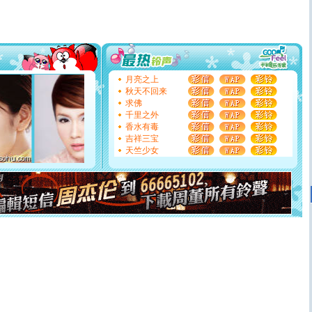
片叶子是希望，第三片叶子是爱情，第四片叶子是幸运。
送你一棵薰衣草，愿你新年快乐！
[圣诞节]
圣诞节到了，想想没什么送给你的，又不打算给
你太多，只有给你五千万：千万快乐！千万要健康！千万
要平安！千万要知足！千万不要忘记我！
[圣诞节]
不只这样的日子才会想起你,而是这样的日子才
能正大光明地骚扰你,告诉你,圣诞要快乐!新年要快乐!天天
月亮之上
都要快乐噢!
秋天不回来
[圣诞节]
奉上一颗祝福的心,在这个特别的日子里,愿幸福,
求佛
如意,快乐,鲜花,一切美好的祝愿与你同在.圣诞快乐!
千里之外
[元旦]
看到你我会触电；看不到你我要充电；没有你我会
香水有毒
断电。爱你是我职业，想你是我事业，抱你是我特长，吻
吉祥三宝
你是我专业！水晶之恋祝你新年快乐
天竺少女
[元旦]
如果上天让我许三个愿望，一是今生今世和你在一
起；二是再生再世和你在一起；三是三生三世和你不再分
离。水晶之恋祝你新年快乐
[元旦]
当我狠下心扭头离去那一刻，你在我身后无助地哭
泣，这痛楚让我明白我多么爱你。我转身抱住你：这猪不
卖了。水晶之恋祝你新年快乐。
[春节]
风柔雨润好月圆，半岛铁盒伴身边，每日尽显开心
颜！冬去春来似水如烟，劳碌人生需尽欢！听一曲轻歌，
道一声平安！新年吉祥万事如愿
[春节]
传说薰衣草有四片叶子：第一片叶子是信仰，第二
片叶子是希望，第三片叶子是爱情，第四片叶子是幸运。
送你一棵薰衣草，愿你新年快乐！