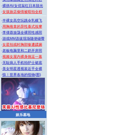
·
裸拼AV女优翁红日本脱光
·
女孩旅店偷情被暗拍全程
·
半裸女高空玩跳伞乳横飞
·
用胸推拿的异性泰式按摩
·
李倩蓉放荡全裸照性感照
·
游戏MM选拔现场随便碰臀
·
女星拍戏时胸部惨遭蹂躏
·
老板电脑里和二奶开房照
·
视频女屋内裸身挑逗一幕
·
无耻病人手机拍护士裙底
·
美女明星透视装近乎全裸
·
惊！世界各地的怪物(图)
娱乐基地