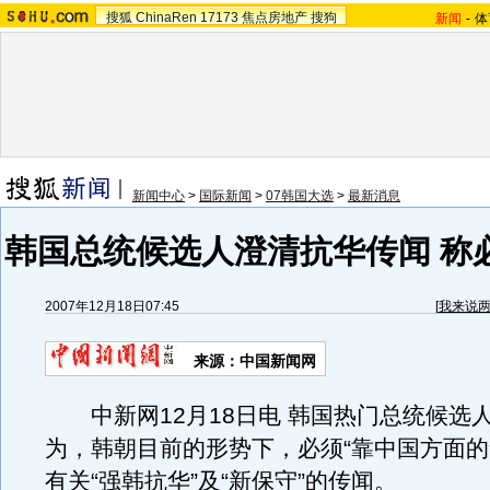
搜狐
ChinaRen
17173
焦点房地产
搜狗
新闻
-
体
新闻中心
>
国际新闻
>
07韩国大选
>
最新消息
韩国总统候选人澄清抗华传闻 称
2007年12月18日07:45
[
我来说
来源：中国新闻网
中新网12月18日电 韩国热门总统候选
为，韩朝目前的形势下，必须“靠中国方面的
有关“强韩抗华”及“新保守”的传闻。