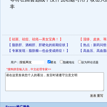
丰
【
祛斑、祛痘、祛疮—美女宝典！
】
【
湿疹、皮炎、荨
【
脂肪肝、酒精肝、肝硬化的前期症状
】
【
热点：新药问世
【
专家发现：脂肪瘤—也会变成癌症！
】
【
高血压、高血脂
用户：
匿名
隐藏地址
设为辩论话题
*搜狗拼音输入法，中文处理专家>>
Sogou推广服务