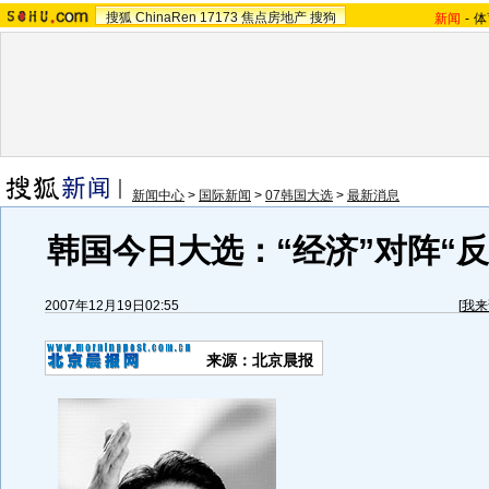
搜狐
ChinaRen
17173
焦点房地产
搜狗
新闻
-
体
新闻中心
>
国际新闻
>
07韩国大选
>
最新消息
韩国今日大选：“经济”对阵“反腐
2007年12月19日02:55
[
我来
来源：北京晨报