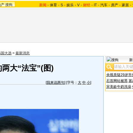
地产
搜狗
新闻
-
体育
-
S
-
娱乐
-
V
-
财经
-
IT
-
汽车
-
房产
-
家居
-
韩国大选
>
最新消息
新
两大“法宝”(图)
央视质疑29岁市
石首网站被黑
篡
[
我来说两句
] [字号：
大
中
小
]
宋美龄牛奶洗澡