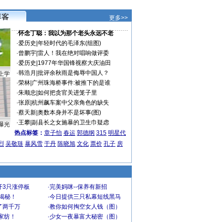
更多>>
·
怀念丁聪：我以为那个老头永远不老
·
爱历史
|
年轻时代的毛泽东(组图)
·
曾鹏宇
|
雷人！我在绝对唱响做评委
·
爱历史
|
1977年华国锋视察大庆油田
·
韩浩月
|
批评余秋雨是侮辱中国人？
上学
·
荣林
|
广州珠海桥事件:被推下的是谁
·
朱顺忠
|
如何把贪官关进笼子里
·
张原
|
杭州飙车案中父亲角色的缺失
·
蔡天新
|
奥数本身并不是坏事(图)
·
王攀
|
副县长之女施暴的卫生巾疑虑
曝光
热点标签：
章子怡
春运
郭德纲
315
明星代
烈
吴敬琏
暴风雪
于丹
陈晓旭
文化
票价
孔子
房
开3只涨停板
·
完美妈咪--保养有新招
大揭秘！
·
今日提供三只私幕短线黑马
了两千万
·
教你如何掏空女人钱（图）
家纺！
·
少女一夜暴富大秘密（图）