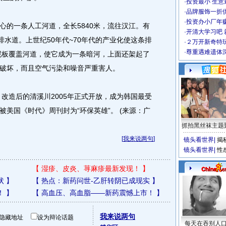
·
投资最小 生意
·
品牌服饰一折
·
投资办小厂年
的一条人工河道，全长5840米，流往汉江。有
·
开清大学习吧 
排水道。上世纪50年代~70年代的产业化使这条排
·
２万开新奇特
·
尊重遇难遗体
水泥板覆盖河道，使它成为一条暗河，上面还架起了
破坏，而且空气污染和噪音严重害人。
改造后的清溪川2005年正式开放，成为韩国最受
美国《时代》周刊封为“环保英雄”。 (来源：广
抓拍黑丝袜主题
[
我来说两句
]
镜头看世界
|
揭
镜头看世界
|
性
【
湿疹、皮炎、荨麻疹最新发现！
】
状
】
【
热点：新药问世-乙肝转阴已成现实
】
！
】
【
高血压、高血脂——新药震憾上市！
】
我来说两句
隐藏地址
设为辩论话题
每天在吞别人