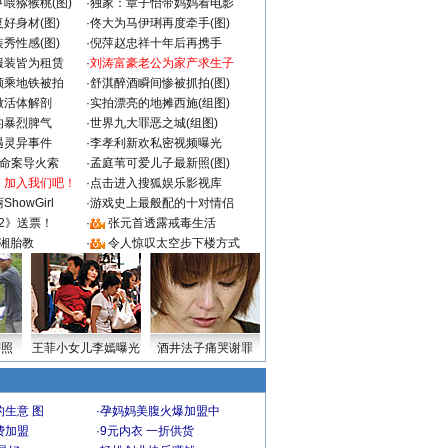
喂猕猴桃(图)
·
独家：章子怡带妈妈看电影
好身材(图)
·
佟大为马伊琍再度牵手(图)
秀性感(图)
·
倪萍赵忠祥十年后再携手
服装皆为租赁
·
刘涛富豪老公为家产求生子
颜乘地铁被拍
·
舒淇醉酒瞬间惨被抓拍(图)
做活体解剖
·
实拍漂亮的地摊西施(组图)
的暴烈脾气
·
世界九大罪恶之城(组图)
遇灵异事件
·
李孝利新欢私密视频曝光
成命案导火索
·
孟庭苇可爱儿子最新照(图)
：加入我们吧！
·
点击进入搜狐娱乐影视库
howGirl
·
游戏史上最般配的十对情侣
2》送票！
·
张元首透露戒毒生活
湘胎教
·
令人惊叹太空步下楼方式
密照
王菲小女儿李嫣曝光
酒井法子痛哭谢罪
生意 图
·
孕妈妈美腹火爆加盟中
费加盟
·
9元内衣 一折供货