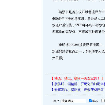
清溪川是首尔汉江以北流经市中心
600多年历史的清溪川，曾经是人工
水道严重污染，1978年不得不以
四车道的高架桥。不仅城市外观遭受
李明博2003年提议还原清溪川。
欢迎的旅游景点之一，李明博本人也被
州日报)
【
祛斑、祛痘、祛疮—美女宝典！
】
【
脂肪肝、酒精肝、肝硬化的前期症
【
专家发现：脂肪瘤—也会变成癌症
用户：
匿名