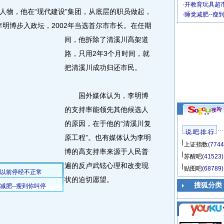
·
开教育玩具超市
物，他在“现代建设”集团，从底层的职员做起，
·
睡觉减肥--瘦
李明博步入政坛，2002年当选首尔市市长。
在任期
间，他拆除了清溪川高架道
路，只用2年3个月时间，就
把清溪川成功归还市民。
国外媒体认为，李明博
的支持率能领先其他候选人
的原因，在于他的“清溪川复
说 吧 排 行
原工程”。也有媒体认为李明
上证指数
(7744
博的高支持率来源于人民普
苏醒吧
(41523)
遍的反卢武铉心理和改变现
贴图吧
(68789)
状的迫切愿望。
搜狐分类