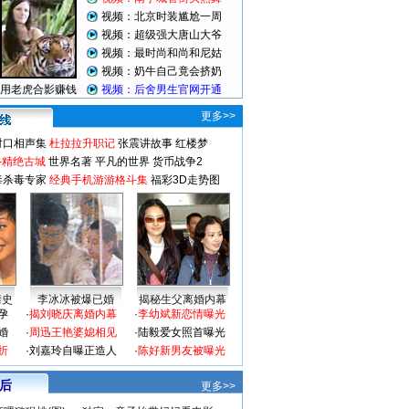
更多>>
对口相声集
杜拉拉升职记
张震讲故事
红楼梦
-精绝古城
世界名著
平凡的世界
货币战争2
毒杀毒专家
经典手机游游格斗集
福彩3D走势图
情史
李冰冰被爆已婚
揭秘生父离婚内幕
孕
·
揭刘晓庆离婚内幕
·
李幼斌新恋情曝光
婚
·
周迅王艳婆媳相见
·
陆毅爱女照首曝光
折
·
刘嘉玲自曝正造人
·
陈好新男友被曝光
 后
更多>>