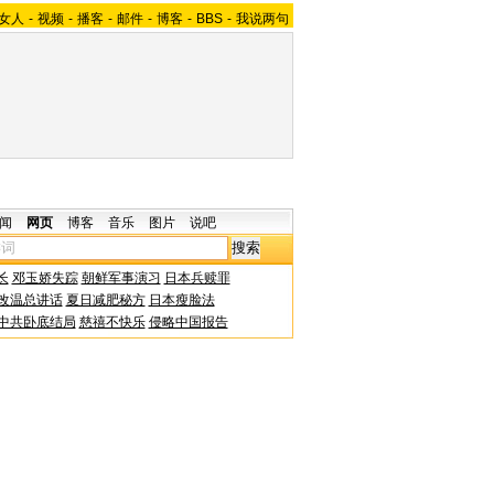
女人
-
视频
-
播客
-
邮件
-
博客
-
BBS
-
我说两句
闻
网页
博客
音乐
图片
说吧
长
邓玉娇失踪
朝鲜军事演习
日本兵赎罪
改温总讲话
夏日减肥秘方
日本瘦脸法
中共卧底结局
慈禧不快乐
侵略中国报告