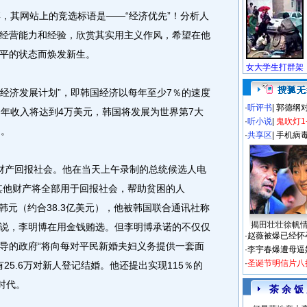
其网站上的竞选标语是——“经济优先”！分析人
经营能力和经验，欣赏其实用主义作风，希望在他
平的状态而焕发新生。
经济发展计划”，即韩国经济以每年至少7％的速度
·
听评书
|
郭德纲
均年收入将达到4万美元，韩国将发展为世界第7大
·
听小说
|
鬼吹灯1
）。
·
共享区
|
手机病
产回报社会。他在当天上午录制的总统候选人电
其他财产将全部用于回报社会，帮助贫困的人
亿韩元（约合38.3亿美元），他被韩国联合通讯社称
揭田壮壮徐帆
说，李明博在用金钱贿选。但李明博承诺的不仅仅
·
赵薇被爆已经怀
导的政府“将向每对平民新婚夫妇义务提供一套面
·
李宇春爆遭母逼
·
圣诞节明信片八
25.6万对新人登记结婚。他还提出实现115％的
时代。
茶 余 饭