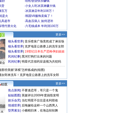
最好
·
轻松创业快乐赚钱
供货
·
小女人吃冰淇淋赚大钱
赚百万
·
冰淇淋店年利108万！
就是火
·
韩国V8服饰卖疯了！
玩具超市
·
高血压病人 如何进补
深埋代替火化
·
六毛钱成本 年利润100万
更多>>
镜头看世界
|
音乐喷泉广场竟然成了淋浴场
镜头看世界
|
克罗地亚公路赛上的洗车女郎
镜头看世界
|
19世纪日本生产恐怖孕妇娃娃
民间纪事
|
黑河打狗打出来的问题
民间纪事
|
明星代言假药应该视为共犯吗
聚会
秘那些美丽“床模”怎样炼成的(组图)
感女郎来洗车！克罗地亚公路赛上的洗车女郎
更多>>
焦点新闻
|
不要迷恋哥，哥只是一个鬼
贴贴图图
|
英媒评出2009年度搞怪发明
娱乐旮旯
|
当红明星不仅仅是名利双收
情感世界
|
后悔嫁给这样一个山西男人
型男索女
|
小糖精归来，在海边轻轻舞
口水