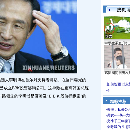
中学生乘直升机
高圆圆同居男友
候选人李明博在首尔对支持者讲话。在当日曝光的
言
何智丽
叶永
己成立BBK投资咨询公司。这导致在距离韩国总统
价
一路领先的李明博是否涉及“ＢＢＫ股价操纵案”的
精彩推荐
·
关注：私幕公
·
美女--丰胸--
·
穷小子三年赚
·
会呼吸的 生态