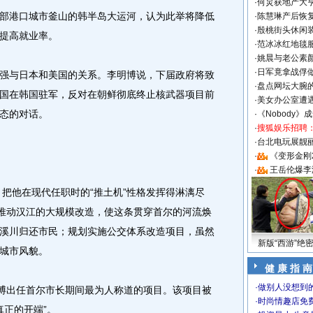
·
何炅获地产大亨
港口城市釜山的韩半岛大运河，认为此举将降低
·
陈慧琳产后恢复
·
殷桃街头休闲装
提高就业率。
·
范冰冰红地毯
·
姚晨与老公素
·
日军竟拿战俘
与日本和美国的关系。李明博说，下届政府将致
·
盘点网坛大腕
国在韩国驻军，反对在朝鲜彻底终止核武器项目前
·
美女办公室遭
态的对话。
·
《Nobody》
·
搜狐娱乐招聘
·
台北电玩展靓丽S
·
《变形金刚
·
王岳伦爆李
把他在现代任职时的“推土机”性格发挥得淋漓尽
他推动汉江的大规模改造，使这条贯穿首尔的河流焕
溪川归还市民；规划实施公交体系改造项目，虽然
新版“西游”绝
城市风貌。
健 康 指 南
·
做别人没想到的
博出任首尔市长期间最为人称道的项目。该项目被
·
时尚情趣店免
真正的开端”。