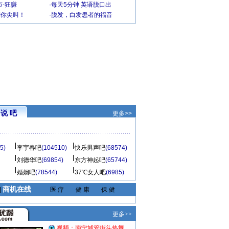
-狂赚
·
每天5分钟 英语脱口出
到你尖叫！
·
脱发，白发患者的福音
说 吧
更多>>
5)
李宇春吧
(104510)
快乐男声吧
(68574)
刘德华吧
(69854)
东方神起吧
(65744)
婚姻吧
(78544)
37℃女人吧
(6985)
商机在线
|
医 疗
健 康
保 健