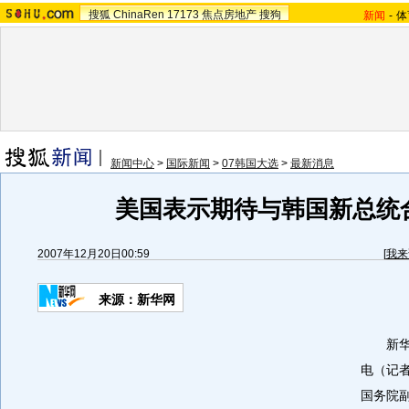
搜狐
ChinaRen
17173
焦点房地产
搜狗
新闻
-
体
新闻中心
>
国际新闻
>
07韩国大选
>
最新消息
美国表示期待与韩国新总统
2007年12月20日00:59
[
我来
来源：新华网
新华网
电（记
国务院副