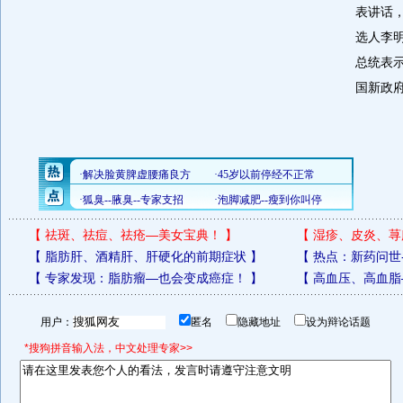
表讲话
选人李
总统表
国新政
【
祛斑、祛痘、祛疮—美女宝典！
】
【
湿疹、皮炎、荨
【
脂肪肝、酒精肝、肝硬化的前期症状
】
【
热点：新药问世
【
专家发现：脂肪瘤—也会变成癌症！
】
【
高血压、高血脂
用户：
匿名
隐藏地址
设为辩论话题
*搜狗拼音输入法，中文处理专家>>