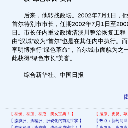
后来，他转战政坛。2002年7月1日，他
首尔特别市市长，任期2002年7月1日至200
日。市长任内重要政绩清溪川整治恢复工程
由“汉城”改为“首尔”也是在其任内中执行。
李明博推行“绿色革命”，首尔城市面貌为之
此获得“绿色市长”美誉。
综合新华社、中国日报
[
【
祛斑、祛痘、祛疮—美女宝典！
】
【
湿疹、皮炎、荨
【
脂肪肝、酒精肝、肝硬化的前期症状
】
【
热点：新药问世
【
专家发现：脂肪瘤—也会变成癌症！
】
【
高血压、高血脂