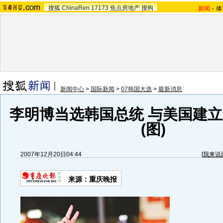
搜狐
ChinaRen
17173
焦点房地产
搜狗
新闻
-
体
新闻中心
>
国际新闻
>
07韩国大选
>
最新消息
李明博当选韩国总统 与美国建
(图)
2007年12月20日04:44
[
我来说
来源：重庆晚报