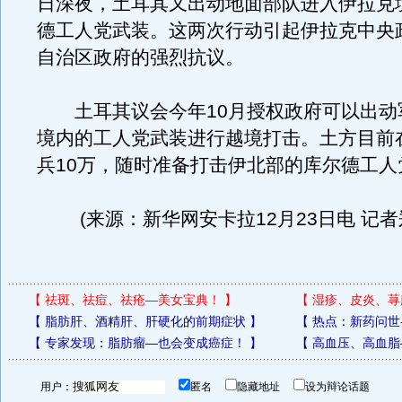
日深夜，土耳其又出动地面部队进入伊拉克
德工人党武装。这两次行动引起伊拉克中央
自治区政府的强烈抗议。
土耳其议会今年10月授权政府可以出动
境内的工人党武装进行越境打击。土方目前
兵10万，随时准备打击伊北部的库尔德工人
(来源：新华网安卡拉12月23日电 记者郑
【
祛斑、祛痘、祛疮—美女宝典！
】
【
湿疹、皮炎、荨
【
脂肪肝、酒精肝、肝硬化的前期症状
】
【
热点：新药问世
【
专家发现：脂肪瘤—也会变成癌症！
】
【
高血压、高血脂
用户：
匿名
隐藏地址
设为辩论话题