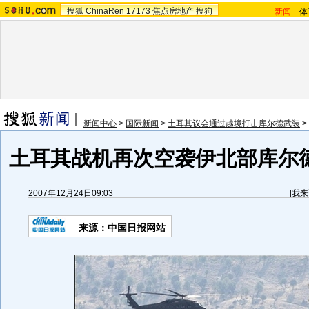
搜狐
ChinaRen
17173
焦点房地产
搜狗
新闻
-
体
新闻中心
>
国际新闻
>
土耳其议会通过越境打击库尔德武装
>
土耳其战机再次空袭伊北部库尔德
2007年12月24日09:03
[
我来
来源：中国日报网站