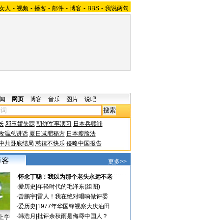
女人
-
视频
-
播客
-
邮件
-
博客
-
BBS
-
我说两句
闻
网页
博客
音乐
图片
说吧
长
邓玉娇失踪
朝鲜军事演习
日本兵赎罪
改温总讲话
夏日减肥秘方
日本瘦脸法
中共卧底结局
慈禧不快乐
侵略中国报告
更多>>
·
怀念丁聪：我以为那个老头永远不老
·
爱历史
|
年轻时代的毛泽东(组图)
·
曾鹏宇
|
雷人！我在绝对唱响做评委
·
爱历史
|
1977年华国锋视察大庆油田
·
韩浩月
|
批评余秋雨是侮辱中国人？
上学