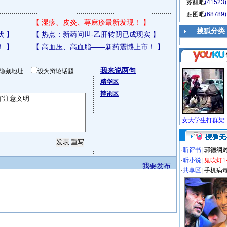
苏醒吧
(41523)
贴图吧
(68789)
【
湿疹、皮炎、荨麻疹最新发现！
】
搜狐分类
状
】
【
热点：新药问世-乙肝转阴已成现实
】
！
】
【
高血压、高血脂——新药震憾上市！
】
我来说两句
隐藏地址
设为辩论话题
精华区
辩论区
·
听评书
|
郭德纲
·
听小说
|
鬼吹灯1
我要发布
·
共享区
|
手机病