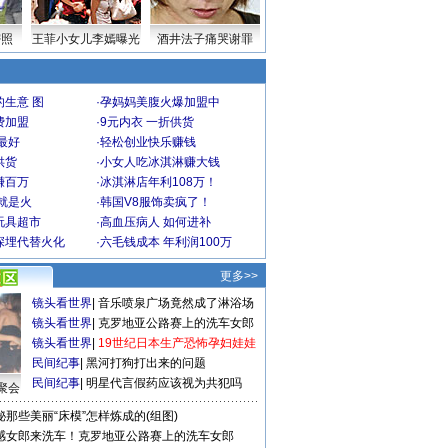
密照
王菲小女儿李嫣曝光
酒井法子痛哭谢罪
生意 图
·
孕妈妈美腹火爆加盟中
费加盟
·
9元内衣 一折供货
最好
·
轻松创业快乐赚钱
供货
·
小女人吃冰淇淋赚大钱
赚百万
·
冰淇淋店年利108万！
就是火
·
韩国V8服饰卖疯了！
玩具超市
·
高血压病人 如何进补
深埋代替火化
·
六毛钱成本 年利润100万
更多>>
镜头看世界
|
音乐喷泉广场竟然成了淋浴场
镜头看世界
|
克罗地亚公路赛上的洗车女郎
镜头看世界
|
19世纪日本生产恐怖孕妇娃娃
民间纪事
|
黑河打狗打出来的问题
民间纪事
|
明星代言假药应该视为共犯吗
聚会
秘那些美丽“床模”怎样炼成的(组图)
感女郎来洗车！克罗地亚公路赛上的洗车女郎