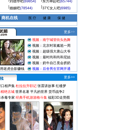
刘德华吧
(69854)
东方神起吧
(65744)
婚姻吧
(78544)
37℃女人吧
(6985)
商机在线
|
医 疗
健 康
保 健
更多>>
对口相声集
杜拉拉升职记
张震讲故事
红楼梦
-精绝古城
世界名著
平凡的世界
货币战争2
毒杀毒专家
经典手机游游格斗集
福彩3D走势图