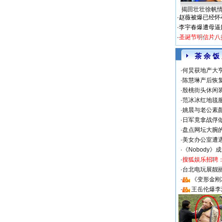
揭田壮壮徐帆
·
赵薇被爆已经怀
·
李宇春爆遭母逼
·
圣诞节明信片八
茶 余 饭
·
何炅获地产大亨
·
陈慧琳产后恢复
·
殷桃街头休闲装
·
范冰冰红地毯
·
姚晨与老公素
·
日军竟拿战俘
·
盘点网坛大腕
·
美女办公室遭
·
《Nobody》
·
搜狐娱乐招聘
·
台北电玩展靓丽S
·
《变形金刚
·
王岳伦爆李