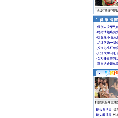
新版“西游”绝
健 康 指 南
·
做别人没想到的
·
时尚情趣店免
·
投资最小 生意
·
品牌服饰一折
·
投资办小厂年
·
开清大学习吧 
·
２万开新奇特
·
尊重遇难遗体
抓拍黑丝袜主题
镜头看世界
|
揭
镜头看世界
|
性