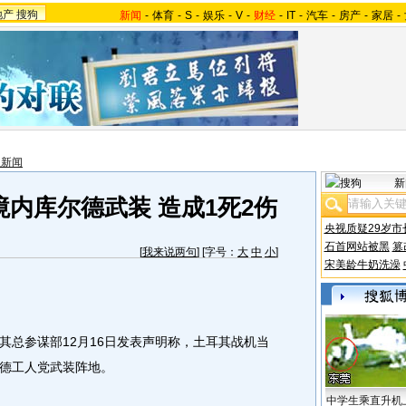
地产
搜狗
新闻
-
体育
-
S
-
娱乐
-
V
-
财经
-
IT
-
汽车
-
房产
-
家居
-
亚新闻
新
内库尔德武装 造成1死2伤
央视质疑29岁市
石首网站被黑
篡
[
我来说两句
] [字号：
大
中
小
]
宋美龄牛奶洗澡
总参谋部12月16日发表声明称，土耳其战机当
德工人党武装阵地。
中学生乘直升机