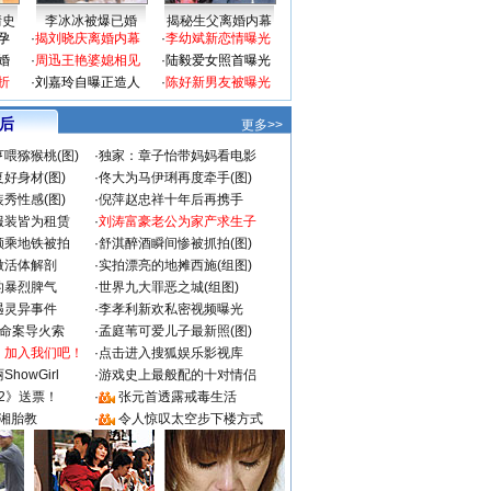
情史
李冰冰被爆已婚
揭秘生父离婚内幕
孕
·
揭刘晓庆离婚内幕
·
李幼斌新恋情曝光
婚
·
周迅王艳婆媳相见
·
陆毅爱女照首曝光
折
·
刘嘉玲自曝正造人
·
陈好新男友被曝光
 后
更多>>
喂猕猴桃(图)
·
独家：章子怡带妈妈看电影
好身材(图)
·
佟大为马伊琍再度牵手(图)
秀性感(图)
·
倪萍赵忠祥十年后再携手
服装皆为租赁
·
刘涛富豪老公为家产求生子
颜乘地铁被拍
·
舒淇醉酒瞬间惨被抓拍(图)
做活体解剖
·
实拍漂亮的地摊西施(组图)
的暴烈脾气
·
世界九大罪恶之城(组图)
遇灵异事件
·
李孝利新欢私密视频曝光
成命案导火索
·
孟庭苇可爱儿子最新照(图)
：加入我们吧！
·
点击进入搜狐娱乐影视库
howGirl
·
游戏史上最般配的十对情侣
2》送票！
·
张元首透露戒毒生活
湘胎教
·
令人惊叹太空步下楼方式