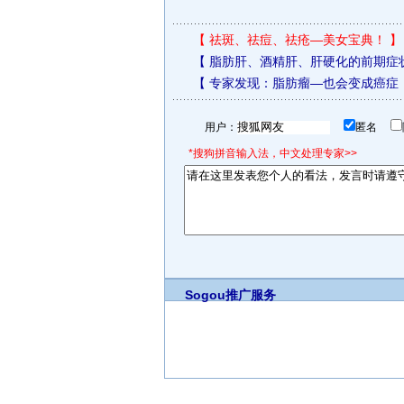
【
祛斑、祛痘、祛疮—美女宝典！
】
【
脂肪肝、酒精肝、肝硬化的前期症
【
专家发现：脂肪瘤—也会变成癌症
用户：
匿名
*搜狗拼音输入法，中文处理专家>>
Sogou推广服务