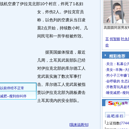
机空袭了伊拉克北部10个村庄，炸死了1名妇
女，炸伤2人。
伊拉克官员
称，以色列的空袭从当日凌
晨2点开始，持续数小时。几
高圆圆同居男友
间民宅和一所学校被炸毁。
言
何智丽
叶永
价
据英国媒体报道，最近
精彩推荐
几周，土耳其武装部队已经
·
关注：私幕公
对伊拉克北部的库尔德工人
·
美女--丰胸--
·
穷小子三年赚
党武装实施了数次军事打
·
会呼吸的 生态
击。库尔德工人党武装被指
·
开教育玩具超市
责以伊拉克北部为跳板袭击
·
睡觉减肥--瘦
土耳其境内的安全部队。
说 吧 排 行
上证指数
(7744
[
我来说两句
]