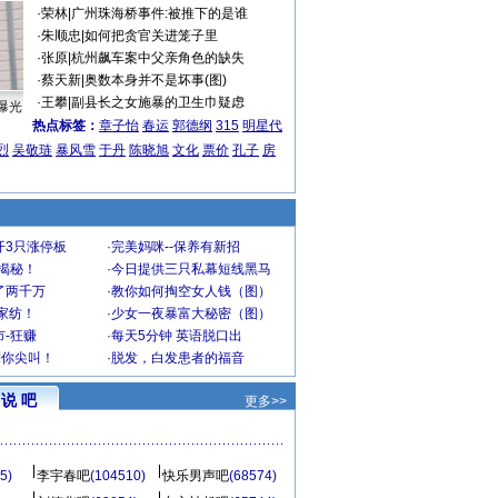
·
荣林
|
广州珠海桥事件:被推下的是谁
·
朱顺忠
|
如何把贪官关进笼子里
·
张原
|
杭州飙车案中父亲角色的缺失
·
蔡天新
|
奥数本身并不是坏事(图)
·
王攀
|
副县长之女施暴的卫生巾疑虑
曝光
热点标签：
章子怡
春运
郭德纲
315
明星代
烈
吴敬琏
暴风雪
于丹
陈晓旭
文化
票价
孔子
房
开3只涨停板
·
完美妈咪--保养有新招
大揭秘！
·
今日提供三只私幕短线黑马
了两千万
·
教你如何掏空女人钱（图）
家纺！
·
少女一夜暴富大秘密（图）
-狂赚
·
每天5分钟 英语脱口出
到你尖叫！
·
脱发，白发患者的福音
说 吧
更多>>
5)
李宇春吧
(104510)
快乐男声吧
(68574)