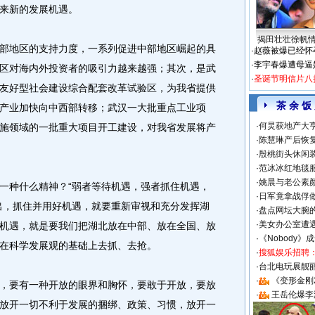
来新的发展机遇。
揭田壮壮徐帆
地区的支持力度，一系列促进中部地区崛起的具
·
赵薇被爆已经怀
·
李宇春爆遭母逼
区对海内外投资者的吸引力越来越强；其次，是武
·
圣诞节明信片八
友好型社会建设综合配套改革试验区，为我省提供
茶 余 饭
产业加快向中西部转移；武汉一大批重点工业项
·
何炅获地产大亨
施领域的一批重大项目开工建设，对我省发展将产
·
陈慧琳产后恢复
·
殷桃街头休闲装
·
范冰冰红地毯
·
姚晨与老公素
种什么精神？“弱者等待机遇，强者抓住机遇，
·
日军竟拿战俘
出，抓住并用好机遇，就要重新审视和充分发挥湖
·
盘点网坛大腕
·
美女办公室遭
机遇，就是要我们把湖北放在中部、放在全国、放
·
《Nobody》
在科学发展观的基础上去抓、去抢。
·
搜狐娱乐招聘
·
台北电玩展靓丽S
·
《变形金刚
要有一种开放的眼界和胸怀，要敢于开放，要放
·
王岳伦爆李
放开一切不利于发展的捆绑、政策、习惯，放开一