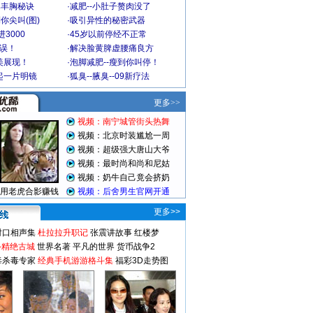
爆丰胸秘诀
·
减肥--小肚子赘肉没了
你尖叫(图)
·
吸引异性的秘密武器
3000
·
45岁以前停经不正常
不误！
·
解决脸黄脾虚腰痛良方
美展现！
·
泡脚减肥--瘦到你叫停！
起一片明镜
·
狐臭--腋臭--09新疗法
更多>>
对口相声集
杜拉拉升职记
张震讲故事
红楼梦
-精绝古城
世界名著
平凡的世界
货币战争2
毒杀毒专家
经典手机游游格斗集
福彩3D走势图