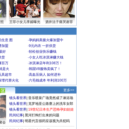
密照
王菲小女儿李嫣曝光
酒井法子痛哭谢罪
生意 图
·
孕妈妈美腹火爆加盟中
费加盟
·
9元内衣 一折供货
最好
·
轻松创业快乐赚钱
供货
·
小女人吃冰淇淋赚大钱
赚百万
·
冰淇淋店年利108万！
就是火
·
韩国V8服饰卖疯了！
玩具超市
·
高血压病人 如何进补
深埋代替火化
·
六毛钱成本 年利润100万
更多>>
镜头看世界
|
音乐喷泉广场竟然成了淋浴场
镜头看世界
|
克罗地亚公路赛上的洗车女郎
镜头看世界
|
19世纪日本生产恐怖孕妇娃娃
民间纪事
|
黑河打狗打出来的问题
民间纪事
|
明星代言假药应该视为共犯吗
聚会