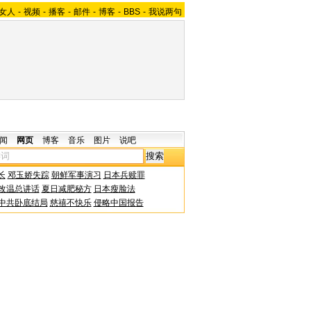
女人
-
视频
-
播客
-
邮件
-
博客
-
BBS
-
我说两句
闻
网页
博客
音乐
图片
说吧
长
邓玉娇失踪
朝鲜军事演习
日本兵赎罪
改温总讲话
夏日减肥秘方
日本瘦脸法
中共卧底结局
慈禧不快乐
侵略中国报告