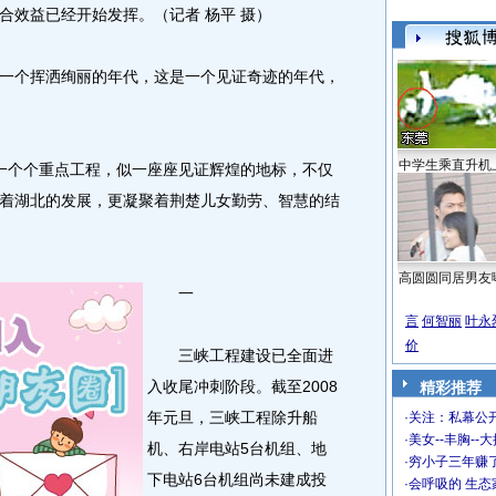
合效益已经开始发挥。（记者 杨平 摄）
个挥洒绚丽的年代，这是一个见证奇迹的年代，
中学生乘直升机
个个重点工程，似一座座见证辉煌的地标，不仅
着湖北的发展，更凝聚着荆楚儿女勤劳、智慧的结
高圆圆同居男友
一
言
何智丽
叶永
价
三峡工程建设已全面进
入收尾冲刺阶段。截至2008
精彩推荐
年元旦，三峡工程除升船
·
关注：私幕公
·
美女--丰胸--
机、右岸电站5台机组、地
·
穷小子三年赚
下电站6台机组尚未建成投
·
会呼吸的 生态