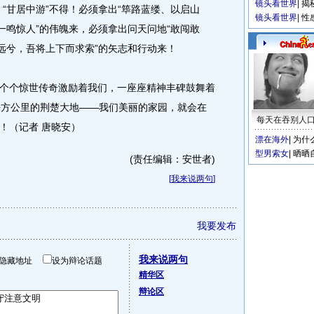
镜头看世界
|
揭
“甘居中游”不得！必须拿出“筚路蓝缕、以启山
镜头看世界
|
性
一鸣惊人”的伟魄来，必须拿出问天问地“敢闯敢
修远兮，吾将上下而求索”的矢志和行动来！
个惊世传奇激励着我们，一座座精神丰碑鼓舞着
平方公里的荆楚大地——我们美丽的家园，就会在
每天在吞别人
！（记者 唐晓安）
漂在海外
|
为什
型男索女
|
晒晒
(责任编辑：安世者)
[
我来说两句
]
我要发布
我来说两句
隐藏地址
设为辩论话题
精华区
辩论区