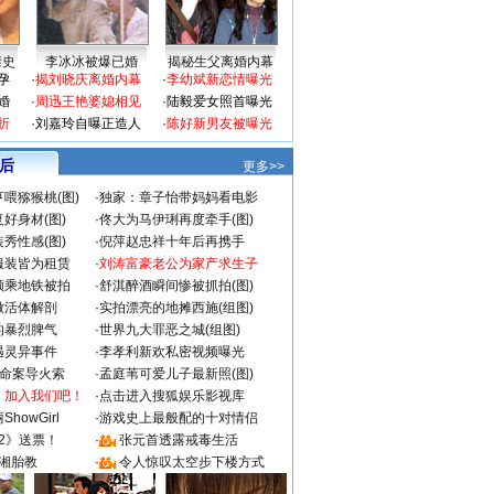
情史
李冰冰被爆已婚
揭秘生父离婚内幕
孕
·
揭刘晓庆离婚内幕
·
李幼斌新恋情曝光
婚
·
周迅王艳婆媳相见
·
陆毅爱女照首曝光
折
·
刘嘉玲自曝正造人
·
陈好新男友被曝光
 后
更多>>
喂猕猴桃(图)
·
独家：章子怡带妈妈看电影
好身材(图)
·
佟大为马伊琍再度牵手(图)
秀性感(图)
·
倪萍赵忠祥十年后再携手
服装皆为租赁
·
刘涛富豪老公为家产求生子
颜乘地铁被拍
·
舒淇醉酒瞬间惨被抓拍(图)
做活体解剖
·
实拍漂亮的地摊西施(组图)
的暴烈脾气
·
世界九大罪恶之城(组图)
遇灵异事件
·
李孝利新欢私密视频曝光
成命案导火索
·
孟庭苇可爱儿子最新照(图)
：加入我们吧！
·
点击进入搜狐娱乐影视库
howGirl
·
游戏史上最般配的十对情侣
2》送票！
·
张元首透露戒毒生活
湘胎教
·
令人惊叹太空步下楼方式