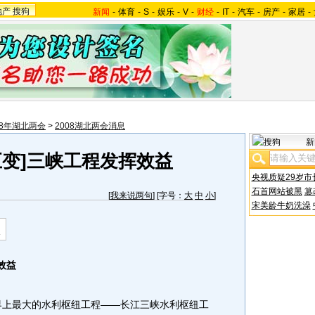
地产
搜狗
新闻
-
体育
-
S
-
娱乐
-
V
-
财经
-
IT
-
汽车
-
房产
-
家居
-
08年湖北两会
>
2008湖北两会消息
新
巨变]三峡工程发挥效益
央视质疑29岁市
石首网站被黑
篡
[
我来说两句
] [字号：
大
中
小
]
宋美龄牛奶洗澡
效益
界上最大的水利枢纽工程——长江三峡水利枢纽工