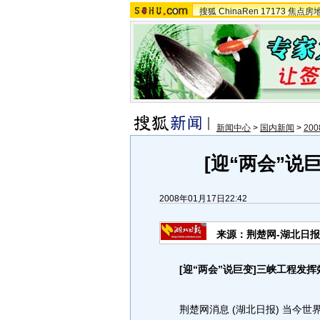
搜狐
ChinaRen
17173
焦点房
新闻中心
>
国内新闻
>
20
[迎“两会”说
2008年01月17日22:42
来源：荆楚网-湖北日报
[迎“两会”说巨变]三峡工程发挥
荆楚网消息 (湖北日报) 当今世