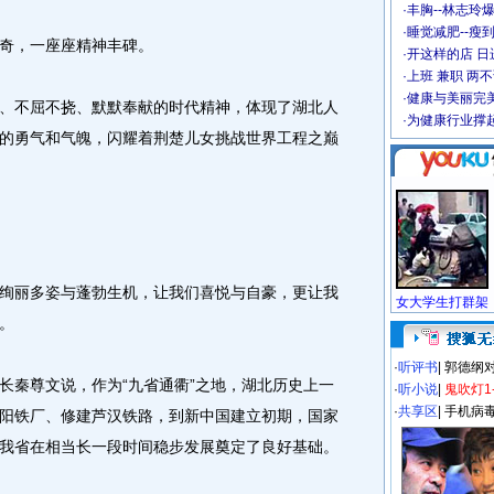
·
丰胸--林志玲
·
睡觉减肥--瘦到
奇，一座座精神丰碑。
·
开这样的店 日进
·
上班 兼职 两
·
健康与美丽完
不屈不挠、默默奉献的时代精神，体现了湖北人
·
为健康行业撑
的勇气和气魄，闪耀着荆楚儿女挑战世界工程之巅
丽多姿与蓬勃生机，让我们喜悦与自豪，更让我
。
·
听评书
|
郭德纲
秦尊文说，作为“九省通衢”之地，湖北历史上一
·
听小说
|
鬼吹灯1
·
共享区
|
手机病
阳铁厂、修建芦汉铁路，到新中国建立初期，国家
我省在相当长一段时间稳步发展奠定了良好基础。