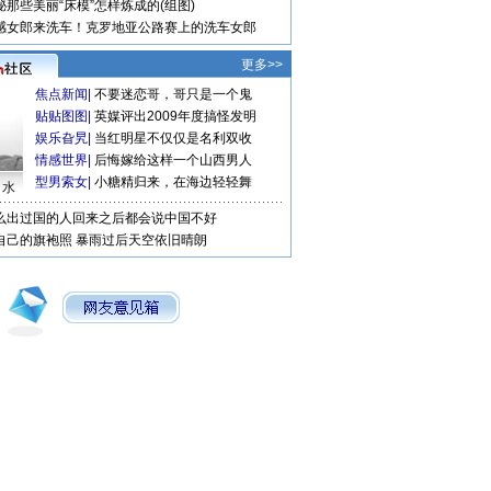
秘那些美丽“床模”怎样炼成的(组图)
感女郎来洗车！克罗地亚公路赛上的洗车女郎
更多>>
焦点新闻
|
不要迷恋哥，哥只是一个鬼
贴贴图图
|
英媒评出2009年度搞怪发明
娱乐旮旯
|
当红明星不仅仅是名利双收
情感世界
|
后悔嫁给这样一个山西男人
型男索女
|
小糖精归来，在海边轻轻舞
口水
么出过国的人回来之后都会说中国不好
自己的旗袍照
暴雨过后天空依旧晴朗