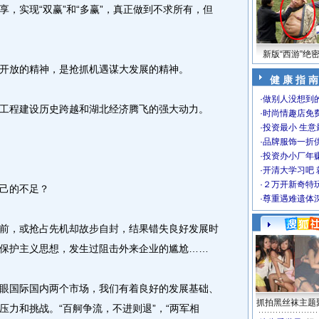
，实现“双赢”和“多赢”，真正做到不求所有，但
新版“西游”绝
放的精神，是抢抓机遇谋大发展的精神。
健 康 指 南
·
做别人没想到的
程建设历史跨越和湖北经济腾飞的强大动力。
·
时尚情趣店免
·
投资最小 生意
·
品牌服饰一折
·
投资办小厂年
·
开清大学习吧 
·
２万开新奇特
己的不足？
·
尊重遇难遗体
，或抢占先机却故步自封，结果错失良好发展时
保护主义思想，发生过阻击外来企业的尴尬……
国际国内两个市场，我们有着良好的发展基础、
抓拍黑丝袜主题
压力和挑战。“百舸争流，不进则退”，“两军相