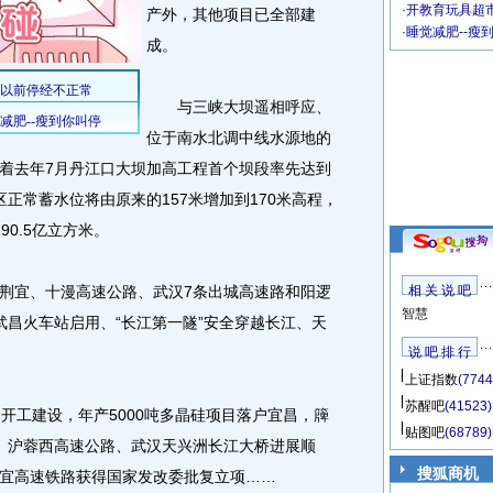
·
开教育玩具超市
产外，其他项目已全部建
·
睡觉减肥--瘦
成。
与三峡大坝遥相呼应、
位于南水北调中线水源地的
着去年7月丹江口大坝加高工程首个坝段率先达到
区正常蓄水位将由原来的157米增加到170米高程，
90.5亿立方米。
宜、十漫高速公路、武汉7条出城高速路和阳逻
相 关 说 吧
智慧
武昌火车站启用、“长江第一隧”安全穿越长江、天
说 吧 排 行
上证指数
(7744
苏醒吧
(41523)
工建设，年产5000吨多晶硅项目落户宜昌，簰
贴图吧
(68789)
、沪蓉西高速公路、武汉天兴洲长江大桥进展顺
搜狐商机
宜高速铁路获得国家发改委批复立项……