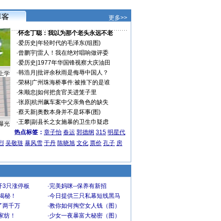
更多>>
·
怀念丁聪：我以为那个老头永远不老
·
爱历史
|
年轻时代的毛泽东(组图)
·
曾鹏宇
|
雷人！我在绝对唱响做评委
·
爱历史
|
1977年华国锋视察大庆油田
·
韩浩月
|
批评余秋雨是侮辱中国人？
上学
·
荣林
|
广州珠海桥事件:被推下的是谁
·
朱顺忠
|
如何把贪官关进笼子里
·
张原
|
杭州飙车案中父亲角色的缺失
·
蔡天新
|
奥数本身并不是坏事(图)
·
王攀
|
副县长之女施暴的卫生巾疑虑
曝光
热点标签：
章子怡
春运
郭德纲
315
明星代
烈
吴敬琏
暴风雪
于丹
陈晓旭
文化
票价
孔子
房
开3只涨停板
·
完美妈咪--保养有新招
大揭秘！
·
今日提供三只私幕短线黑马
了两千万
·
教你如何掏空女人钱（图）
家纺！
·
少女一夜暴富大秘密（图）