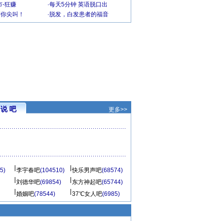
-狂赚
·
每天5分钟 英语脱口出
到你尖叫！
·
脱发，白发患者的福音
说 吧
更多>>
5)
李宇春吧
(104510)
快乐男声吧
(68574)
刘德华吧
(69854)
东方神起吧
(65744)
婚姻吧
(78544)
37℃女人吧
(6985)