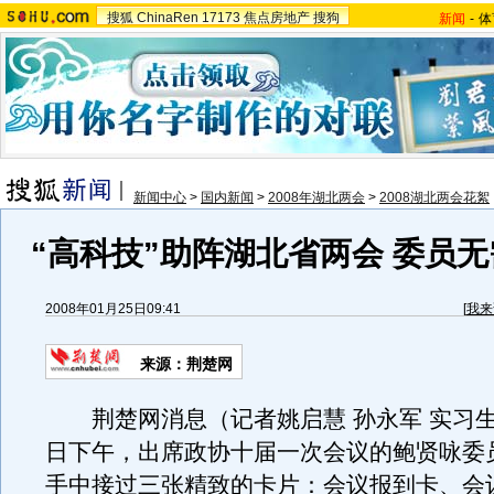
搜狐
ChinaRen
17173
焦点房地产
搜狗
新闻
-
体
新闻中心
>
国内新闻
>
2008年湖北两会
>
2008湖北两会花絮
“高科技”助阵湖北省两会 委员
2008年01月25日09:41
[
我来
来源：荆楚网
荆楚网消息（记者姚启慧 孙永军 实习生
日下午，出席政协十届一次会议的鲍贤咏委
手中接过三张精致的卡片：会议报到卡、会