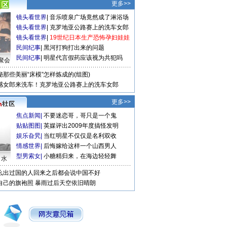
更多>>
镜头看世界
|
音乐喷泉广场竟然成了淋浴场
镜头看世界
|
克罗地亚公路赛上的洗车女郎
镜头看世界
|
19世纪日本生产恐怖孕妇娃娃
民间纪事
|
黑河打狗打出来的问题
民间纪事
|
明星代言假药应该视为共犯吗
聚会
秘那些美丽“床模”怎样炼成的(组图)
感女郎来洗车！克罗地亚公路赛上的洗车女郎
更多>>
焦点新闻
|
不要迷恋哥，哥只是一个鬼
贴贴图图
|
英媒评出2009年度搞怪发明
娱乐旮旯
|
当红明星不仅仅是名利双收
情感世界
|
后悔嫁给这样一个山西男人
型男索女
|
小糖精归来，在海边轻轻舞
口水
么出过国的人回来之后都会说中国不好
自己的旗袍照
暴雨过后天空依旧晴朗