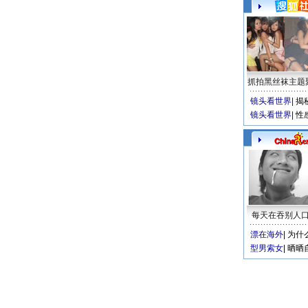
抓拍黑丝袜主题
镜头看世界
|
揭
镜头看世界
|
性
每天在吞别人
漂在海外
|
为什
型男索女
|
晒晒