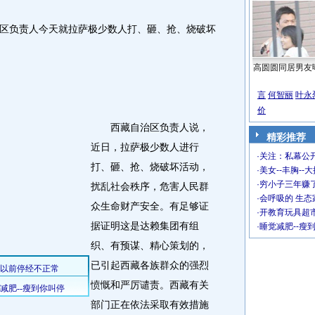
区负责人今天就拉萨极少数人打、砸、抢、烧破坏
高圆圆同居男友
言
何智丽
叶永
价
西藏自治区负责人说，
精彩推荐
近日，拉萨极少数人进行
·
关注：私幕公
打、砸、抢、烧破坏活动，
·
美女--丰胸--
·
穷小子三年赚
扰乱社会秩序，危害人民群
·
会呼吸的 生态
众生命财产安全。有足够证
·
开教育玩具超市
据证明这是达赖集团有组
·
睡觉减肥--瘦
织、有预谋、精心策划的，
已引起西藏各族群众的强烈
愤慨和严厉谴责。西藏有关
部门正在依法采取有效措施