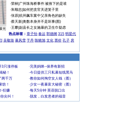
·
荣林
|
广州珠海桥事件:被推下的是谁
·
朱顺忠
|
如何把贪官关进笼子里
·
张原
|
杭州飙车案中父亲角色的缺失
·
蔡天新
|
奥数本身并不是坏事(图)
·
王攀
|
副县长之女施暴的卫生巾疑虑
曝光
热点标签：
章子怡
春运
郭德纲
315
明星代
烈
吴敬琏
暴风雪
于丹
陈晓旭
文化
票价
孔子
房
开3只涨停板
·
完美妈咪--保养有新招
大揭秘！
·
今日提供三只私幕短线黑马
了两千万
·
教你如何掏空女人钱（图）
家纺！
·
少女一夜暴富大秘密（图）
-狂赚
·
每天5分钟 英语脱口出
到你尖叫！
·
脱发，白发患者的福音