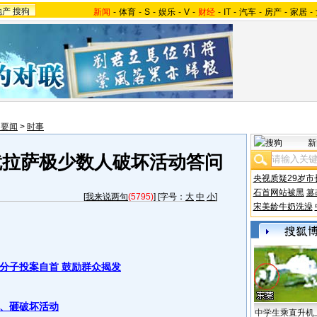
地产
搜狗
新闻
-
体育
-
S
-
娱乐
-
V
-
财经
-
IT
-
汽车
-
房产
-
家居
-
内要闻
>
时事
新
就拉萨极少数人破坏活动答问
央视质疑29岁市
石首网站被黑
篡
[
我来说两句
(5795)
] [字号：
大
中
小
]
宋美龄牛奶洗澡
分子投案自首 鼓励群众揭发
、砸破坏活动
中学生乘直升机