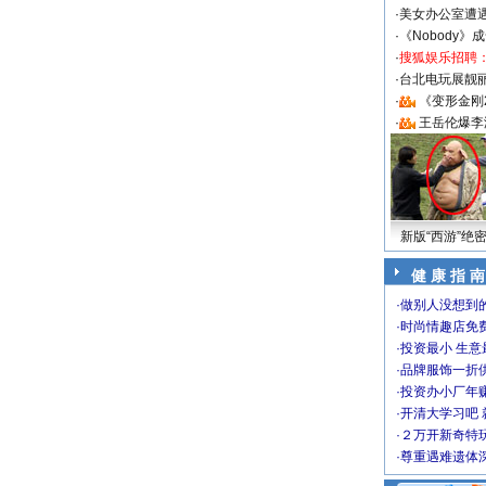
·
美女办公室遭
·
《Nobody》
·
搜狐娱乐招聘
·
台北电玩展靓丽S
·
《变形金刚
·
王岳伦爆李
新版“西游”绝
健 康 指 南
·
做别人没想到的
·
时尚情趣店免
·
投资最小 生意
·
品牌服饰一折
·
投资办小厂年
·
开清大学习吧 
·
２万开新奇特
·
尊重遇难遗体