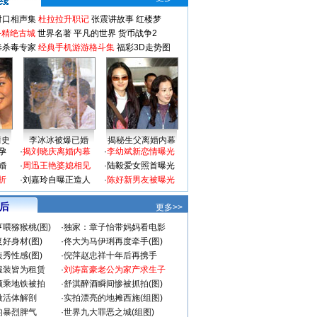
对口相声集
杜拉拉升职记
张震讲故事
红楼梦
-精绝古城
世界名著
平凡的世界
货币战争2
毒杀毒专家
经典手机游游格斗集
福彩3D走势图
情史
李冰冰被爆已婚
揭秘生父离婚内幕
孕
·
揭刘晓庆离婚内幕
·
李幼斌新恋情曝光
婚
·
周迅王艳婆媳相见
·
陆毅爱女照首曝光
折
·
刘嘉玲自曝正造人
·
陈好新男友被曝光
 后
更多>>
喂猕猴桃(图)
·
独家：章子怡带妈妈看电影
好身材(图)
·
佟大为马伊琍再度牵手(图)
秀性感(图)
·
倪萍赵忠祥十年后再携手
服装皆为租赁
·
刘涛富豪老公为家产求生子
颜乘地铁被拍
·
舒淇醉酒瞬间惨被抓拍(图)
做活体解剖
·
实拍漂亮的地摊西施(组图)
的暴烈脾气
·
世界九大罪恶之城(组图)