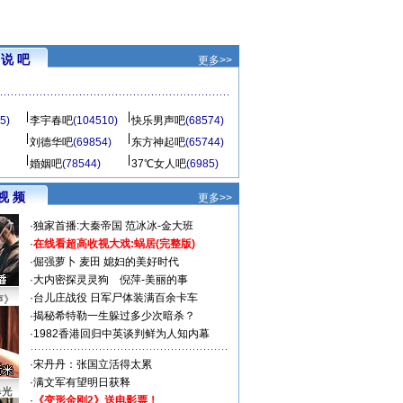
说 吧
更多>>
5)
李宇春吧
(104510)
快乐男声吧
(68574)
刘德华吧
(69854)
东方神起吧
(65744)
婚姻吧
(78544)
37℃女人吧
(6985)
视 频
更多>>
·
独家首播:大秦帝国
范冰冰-金大班
·
在线看超高收视大戏:
蜗居(完整版)
·
倔强萝卜
麦田
媳妇的美好时代
·
大内密探灵灵狗
倪萍-美丽的事
·
台儿庄战役 日军尸体装满百余卡车
声》
·
揭秘希特勒一生躲过多少次暗杀？
·
1982香港回归中英谈判鲜为人知内幕
·
宋丹丹：张国立活得太累
·
满文军有望明日获释
曝光
·
《变形金刚2》送电影票！