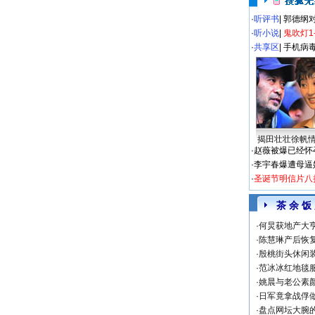
·
听评书
|
郭德纲
·
听小说
|
鬼吹灯1
·
共享区
|
手机病
揭田壮壮徐帆
·
赵薇被爆已经怀
·
李宇春爆遭母逼
·
圣诞节明信片八
茶 余 饭
·
何炅获地产大亨
·
陈慧琳产后恢复
·
殷桃街头休闲装
·
范冰冰红地毯
·
姚晨与老公素
·
日军竟拿战俘
·
盘点网坛大腕