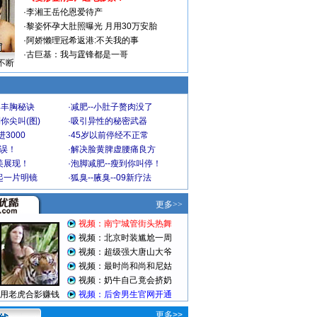
·
李湘王岳伦恩爱待产
·
黎姿怀孕大肚照曝光 月用30万安胎
·
阿娇懒理冠希返港:不关我的事
·
古巨基：我与霆锋都是一哥
不断
爆丰胸秘诀
·
减肥--小肚子赘肉没了
你尖叫(图)
·
吸引异性的秘密武器
3000
·
45岁以前停经不正常
不误！
·
解决脸黄脾虚腰痛良方
美展现！
·
泡脚减肥--瘦到你叫停！
起一片明镜
·
狐臭--腋臭--09新疗法
更多>>