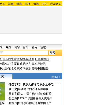
女人
-
视频
-
播客
-
邮件
-
博客
-
BBS
-
我说两句
闻
网页
博客
音乐
图片
说吧
长
邓玉娇失踪
朝鲜军事演习
日本兵赎罪
改温总讲话
夏日减肥秘方
日本瘦脸法
中共卧底结局
慈禧不快乐
侵略中国报告
更多>>
·
怀念丁聪：我以为那个老头永远不老
·
爱历史
|
年轻时代的毛泽东(组图)
·
曾鹏宇
|
雷人！我在绝对唱响做评委
·
爱历史
|
1977年华国锋视察大庆油田
·
韩浩月
|
批评余秋雨是侮辱中国人？
上学