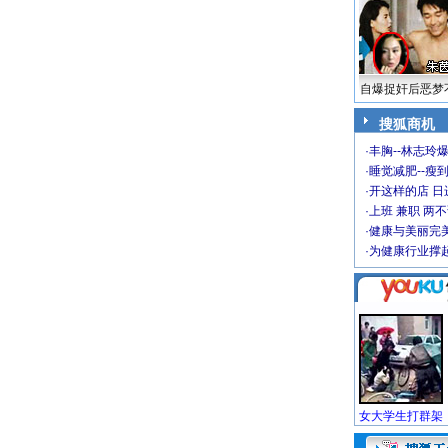
自爆捉奸后恶梦
搜狐商机
·
丰胸--林志玲
·
睡觉减肥--瘦到
·
开这样的店 日进
·
上班 兼职 两
·
健康与美丽完
·
为健康行业撑