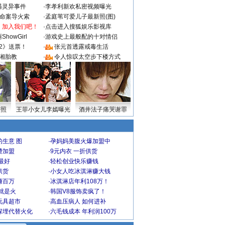
遇灵异事件
·
李孝利新欢私密视频曝光
成命案导火索
·
孟庭苇可爱儿子最新照(图)
：加入我们吧！
·
点击进入搜狐娱乐影视库
howGirl
·
游戏史上最般配的十对情侣
2》送票！
·
张元首透露戒毒生活
湘胎教
·
令人惊叹太空步下楼方式
密照
王菲小女儿李嫣曝光
酒井法子痛哭谢罪
生意 图
·
孕妈妈美腹火爆加盟中
费加盟
·
9元内衣 一折供货
最好
·
轻松创业快乐赚钱
供货
·
小女人吃冰淇淋赚大钱
赚百万
·
冰淇淋店年利108万！
就是火
·
韩国V8服饰卖疯了！
玩具超市
·
高血压病人 如何进补
深埋代替火化
·
六毛钱成本 年利润100万