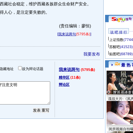
西藏社会稳定，维护西藏各族群众生命财产安全。
得人心，是注定要失败的。
(责任编辑：廖恒)
说 吧 排 行
[
我来说两句
(5795条)
]
上证指数
(7744
苏醒吧
(41523)
我要发布
贴图吧
(68789)
最 热 
隐藏地址
设为辩论话题
我来说两句
(5795条)
精华区
(11条)
辩论区
谍战大片-《风
闺房视频自拍