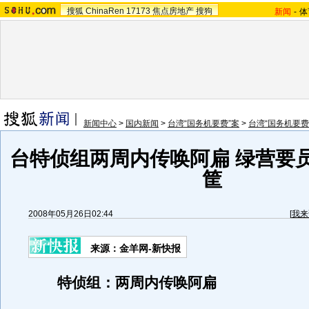
搜狐
ChinaRen
17173
焦点房地产
搜狗
新闻
-
体
新闻中心
>
国内新闻
>
台湾“国务机要费”案
>
台湾“国务机要费
台特侦组两周内传唤阿扁 绿营要
筐
2008年05月26日02:44
[
我来
来源：金羊网-新快报
特侦组：两周内传唤阿扁