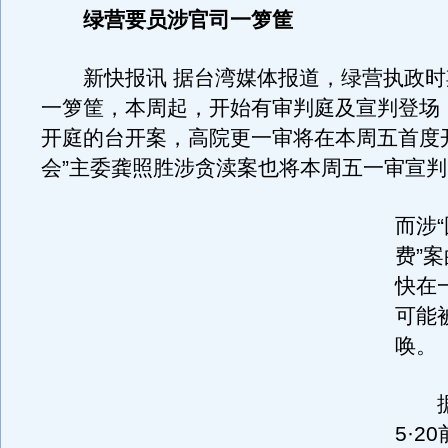
绿营要员涉官司一箩筐
新快报讯 据台湾媒体报道，绿营执政时
一箩筐，本周起，开始有审判庭及宣判登场
开庭的台开案，高院更一审将在本周五首度
会”主委龚照胜涉贪渎案也将本周五一审宣判
而涉
费”
快在
可能
唤。
据
5·2