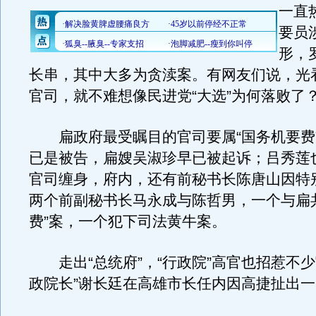
一直
要员
形，
长串，其中大多为贪渎案。有网友们说，光
官司，就不难想像民进党“大选”为何落败了
扁政府最受瞩目的官司要属“国务机要费
已是被告，扁嫂吴淑珍早已被起诉；吕秀莲
官司缠身，府内，还有前秘书长陈唐山因特
两个前副秘书长马永成与陈哲男，一个与扁
费”案，一个犯下司法黄牛案。
走出“总统府”，“行政院”高官也招惹不少
政院长”谢长廷在高雄市长任内因高捷扯出