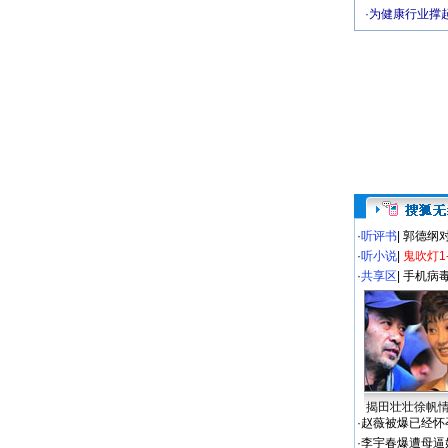
·
为健康行业撑
·
听评书
|
郭德纲
·
听小说
|
鬼吹灯1
·
共享区
|
手机病
揭田壮壮徐帆
·
赵薇被爆已经怀
·
李宇春爆遭母逼