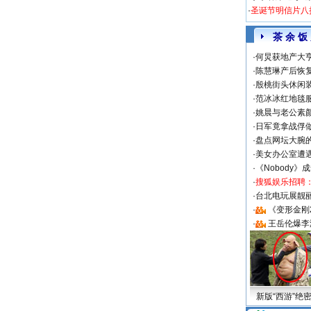
·
圣诞节明信片八
茶 余 饭
·
何炅获地产大亨
·
陈慧琳产后恢复
·
殷桃街头休闲装
·
范冰冰红地毯
·
姚晨与老公素
·
日军竟拿战俘
·
盘点网坛大腕
·
美女办公室遭
·
《Nobody》
·
搜狐娱乐招聘
·
台北电玩展靓丽S
·
《变形金刚
·
王岳伦爆李
新版“西游”绝