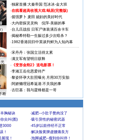
·
独家首播:大秦帝国
范冰冰-金大班
·
在线看超高收视大戏:
蜗居(完整版)
·
倔强萝卜
麦田
媳妇的美好时代
·
大内密探灵灵狗
倪萍-美丽的事
·
台儿庄战役 日军尸体装满百余卡车
声》
·
揭秘希特勒一生躲过多少次暗杀？
·
1982香港回归中英谈判鲜为人知内幕
·
宋丹丹：张国立活得太累
·
满文军有望明日获释
曝光
·
《变形金刚2》送电影票！
·
李湘王岳伦恩爱待产
·
黎姿怀孕大肚照曝光 月用30万安胎
·
阿娇懒理冠希返港:不关我的事
·
古巨基：我与霆锋都是一哥
不断
爆丰胸秘诀
·
减肥--小肚子赘肉没了
你尖叫(图)
·
吸引异性的秘密武器
3000
·
45岁以前停经不正常
不误！
·
解决脸黄脾虚腰痛良方
美展现！
·
泡脚减肥--瘦到你叫停！