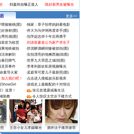
折
·
刘嘉玲自曝正造人
·
陈好新男友被曝光
 后
更多>>
喂猕猴桃(图)
·
独家：章子怡带妈妈看电影
好身材(图)
·
佟大为马伊琍再度牵手(图)
秀性感(图)
·
倪萍赵忠祥十年后再携手
服装皆为租赁
·
刘涛富豪老公为家产求生子
颜乘地铁被拍
·
舒淇醉酒瞬间惨被抓拍(图)
做活体解剖
·
实拍漂亮的地摊西施(组图)
的暴烈脾气
·
世界九大罪恶之城(组图)
遇灵异事件
·
李孝利新欢私密视频曝光
成命案导火索
·
孟庭苇可爱儿子最新照(图)
：加入我们吧！
·
点击进入搜狐娱乐影视库
howGirl
·
游戏史上最般配的十对情侣
2》送票！
·
张元首透露戒毒生活
湘胎教
·
令人惊叹太空步下楼方式
密照
王菲小女儿李嫣曝光
酒井法子痛哭谢罪