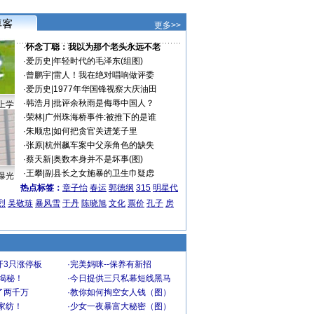
更多>>
·
怀念丁聪：我以为那个老头永远不老
·
爱历史
|
年轻时代的毛泽东(组图)
·
曾鹏宇
|
雷人！我在绝对唱响做评委
·
爱历史
|
1977年华国锋视察大庆油田
·
韩浩月
|
批评余秋雨是侮辱中国人？
上学
·
荣林
|
广州珠海桥事件:被推下的是谁
·
朱顺忠
|
如何把贪官关进笼子里
·
张原
|
杭州飙车案中父亲角色的缺失
·
蔡天新
|
奥数本身并不是坏事(图)
·
王攀
|
副县长之女施暴的卫生巾疑虑
曝光
热点标签：
章子怡
春运
郭德纲
315
明星代
烈
吴敬琏
暴风雪
于丹
陈晓旭
文化
票价
孔子
房
开3只涨停板
·
完美妈咪--保养有新招
大揭秘！
·
今日提供三只私幕短线黑马
了两千万
·
教你如何掏空女人钱（图）
家纺！
·
少女一夜暴富大秘密（图）