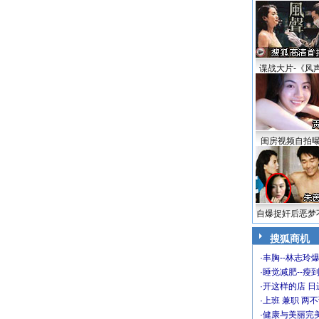
谍战大片-《风
闺房视频自拍
自爆捉奸后恶梦
搜狐商机
·
丰胸--林志玲
·
睡觉减肥--瘦到
·
开这样的店 日进
·
上班 兼职 两
·
健康与美丽完