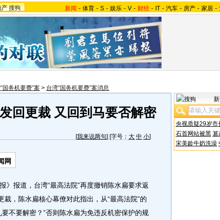
地产
搜狗
新闻
-
体育
-
S
-
娱乐
-
V
-
财经
-
IT
-
汽车
-
房产
-
家居
-
“国务机要费”案
>
台湾“国务机要费”案消息
新
发回更裁 又回到马要否解密
央视质疑29岁市
石首网站被黑
篡
[
我来说两句
] [字号：
大
中
小
]
宋美龄牛奶洗澡
闻网
报》报道，台湾“最高法院”再度撤销陈水扁要求返
更裁，陈水扁核心幕僚对此指出，从“最高法院”的
九要不要解密？”否则陈水扁为免违反机密保护的规