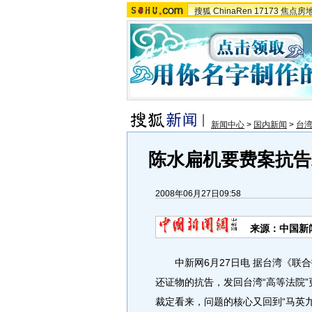
搜狐
ChinaRen
17173
焦点房
新闻中心
>
国内新闻
>
台湾
陈水扁机要费案抗告
2008年06月27日09:58
来源：中国新
中新网6月27日电 据台湾《联合
还证物的抗告，发回台湾“高等法院”
裁定看来，问题的核心又回到“马英