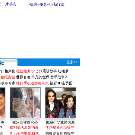
起一片明镜
·
狐臭--腋臭--09新疗法
更多>>
对口相声集
杜拉拉升职记
张震讲故事
红楼梦
-精绝古城
世界名著
平凡的世界
货币战争2
毒杀毒专家
经典手机游游格斗集
福彩3D走势图
情史
李冰冰被爆已婚
揭秘生父离婚内幕
孕
·
揭刘晓庆离婚内幕
·
李幼斌新恋情曝光
婚
·
周迅王艳婆媳相见
·
陆毅爱女照首曝光