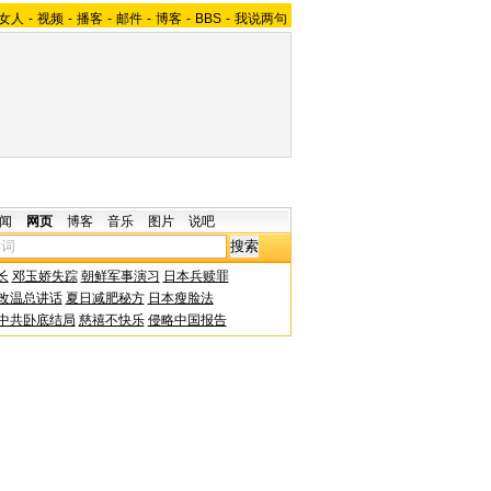
女人
-
视频
-
播客
-
邮件
-
博客
-
BBS
-
我说两句
闻
网页
博客
音乐
图片
说吧
长
邓玉娇失踪
朝鲜军事演习
日本兵赎罪
改温总讲话
夏日减肥秘方
日本瘦脸法
中共卧底结局
慈禧不快乐
侵略中国报告