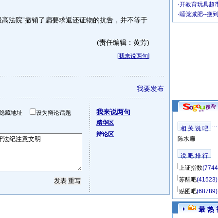
·
开教育玩具超市
·
睡觉减肥--瘦
高法院”撤销了扁要求返还证物的抗告，并不等于
(责任编辑：黄芳)
[
我来说两句
]
我要发布
我来说两句
隐藏地址
设为辩论话题
精华区
相 关 说 吧
辩论区
陈水扁
说 吧 排 行
上证指数
(7744
苏醒吧
(41523)
贴图吧
(68789)
最 热 