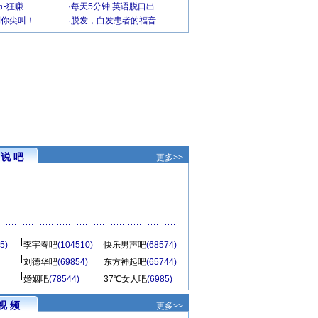
-狂赚
·
每天5分钟 英语脱口出
到你尖叫！
·
脱发，白发患者的福音
说 吧
更多>>
5)
李宇春吧
(104510)
快乐男声吧
(68574)
刘德华吧
(69854)
东方神起吧
(65744)
婚姻吧
(78544)
37℃女人吧
(6985)
视 频
更多>>