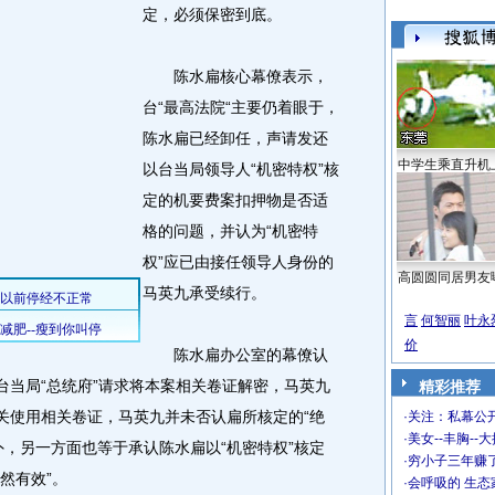
定，必须保密到底。
陈水扁核心幕僚表示，
台“最高法院“主要仍着眼于，
陈水扁已经卸任，声请发还
中学生乘直升机
以台当局领导人“机密特权”核
定的机要费案扣押物是否适
格的问题，并认为“机密特
权”应已由接任领导人身份的
高圆圆同居男友
马英九承受续行。
言
何智丽
叶永
价
陈水扁办公室的幕僚认
台当局“总统府”请求将本案相关卷证解密，马英九
精彩推荐
机关使用相关卷证，马英九并未否认扁所核定的“绝
·
关注：私幕公
·
美女--丰胸--
外，另一方面也等于承认陈水扁以“机密特权”核定
·
穷小子三年赚
然有效”。
·
会呼吸的 生态