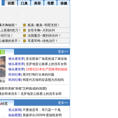
更多>>
镜头看世界
|
音乐喷泉广场竟然成了淋浴场
镜头看世界
|
克罗地亚公路赛上的洗车女郎
镜头看世界
|
19世纪日本生产恐怖孕妇娃娃
民间纪事
|
黑河打狗打出来的问题
民间纪事
|
明星代言假药应该视为共犯吗
聚会
秘那些美丽“床模”怎样炼成的(组图)
感女郎来洗车！克罗地亚公路赛上的洗车女郎
更多>>
焦点新闻
|
不要迷恋哥，哥只是一个鬼
贴贴图图
|
英媒评出2009年度搞怪发明