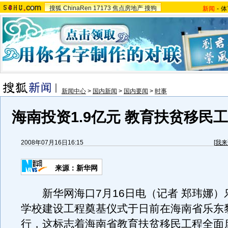
搜狐
ChinaRen
17173
焦点房地产
搜狗
新闻
-
体
新闻中心
>
国内新闻
>
国内要闻
>
时事
海南投资1.9亿元 教育扶贫移民
2008年07月16日16:15
[
我来
来源：新华网
新华网海口7月16日电（记者 郑玮娜）
学校建设工程奠基仪式于日前在海南省乐东
行，这标志着海南省教育扶贫移民工程全面