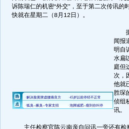
诉陈瑞仁的机密“外交”，至于第二次传讯的
快就在星期二（8月12日）。
据
闻报
明自
水扁
庭但
次，
他就
胜琛
侦组
讯。
主任检察官陈云南亲自问讯一旁还有检