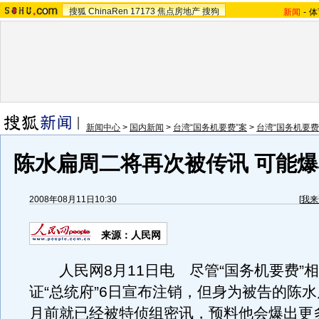
搜狐
ChinaRen
17173
焦点房地产
搜狗
新闻
-
体
新闻中心
>
国内新闻
>
台湾“国务机要费”案
>
台湾“国务机要费
陈水扁周二将再次被传讯 可能爆
2008年08月11日10:30
[
我来
来源：人民网
人民网8月11日电 尽管“国务机要费”
证“总统府”6日宣布注销，但身为被告的陈
月前就已经被特侦组密讯，预料他会爆出更