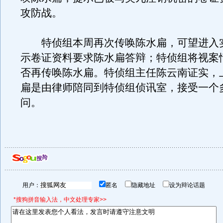
攻防战。
特侦组本周再次传唤陈水扁，可望进入
示卷证资料要求陈水扁答辩；特侦组将视案
否再传唤陈水扁。特侦组主任陈云南证实，
扁是由律师陪同到特侦组侦讯室，接受一个
问。
用户：
匿名
隐藏地址
设为辩论话题
*搜狗拼音输入法，中文处理专家>>