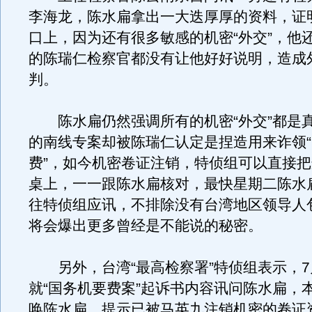
李海龙，陈水扁拿出一大迭厚厚的资料，证
口上，因为还有很多敏感的机密“外交”，他
的陈瑞仁检察官都没有让他好好说明，造成
判。
陈水扁仍然强调所有的机密“外交”都是
的南线专案却被陈瑞仁认定是捏造用来诈领
费”，如今机密卷证注销，特侦组可以直接
桌上，一一跟陈水扁核对，最快星期二陈水
往特侦组应讯，不排除没有台湾地区领导人
将会爆出更多曾经是不能说的秘密。
另外，台湾“最高检察署”特侦组表示，7
就“国务机要费案”起诉书内容讯问陈水扁，
唤陈水扁，提示已被马英九注销机密的卷证