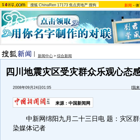
搜狐
ChinaRen
17173
焦点房地产
搜狗
新闻
-
体
新闻中心
>
综合新闻
四川地震灾区受灾群众乐观心态
2008年09月24日01:05
[
我来
来源：中国新闻网
中新网绵阳九月二十三日电 题：灾区群
染媒体记者