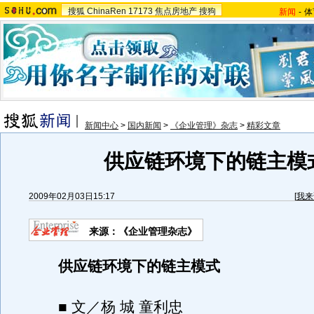
搜狐
ChinaRen
17173
焦点房地产
搜狗
新闻
-
体
新闻中心
>
国内新闻
>
《企业管理》杂志
>
精彩文章
供应链环境下的链主模
2009年02月03日15:17
[
我来
来源：《企业管理杂志》
供应链环境下的链主模式
■ 文／杨 城 童利忠