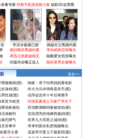
毒杀毒专家
经典手机游游格斗集
福彩3D走势图
情史
李冰冰被爆已婚
揭秘生父离婚内幕
孕
·
揭刘晓庆离婚内幕
·
李幼斌新恋情曝光
婚
·
周迅王艳婆媳相见
·
陆毅爱女照首曝光
折
·
刘嘉玲自曝正造人
·
陈好新男友被曝光
 后
更多>>
喂猕猴桃(图)
·
独家：章子怡带妈妈看电影
好身材(图)
·
佟大为马伊琍再度牵手(图)
秀性感(图)
·
倪萍赵忠祥十年后再携手
服装皆为租赁
·
刘涛富豪老公为家产求生子
颜乘地铁被拍
·
舒淇醉酒瞬间惨被抓拍(图)
做活体解剖
·
实拍漂亮的地摊西施(组图)
的暴烈脾气
·
世界九大罪恶之城(组图)
遇灵异事件
·
李孝利新欢私密视频曝光
成命案导火索
·
孟庭苇可爱儿子最新照(图)