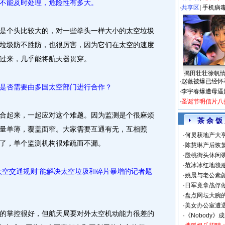
不能及时处理，危险性有多大。
·
共享区
|
手机病
个头比较大的，对一些拳头一样大小的太空垃圾
垃圾防不胜防，也很厉害，因为它们在太空的速度
过来，几乎能将航天器贯穿。
揭田壮壮徐帆
·
赵薇被爆已经怀
是否需要由多国太空部门进行合作？
·
李宇春爆遭母逼
·
圣诞节明信片八
起来，一起应对这个难题。因为监测是个很麻烦
茶 余 饭
量单薄，覆盖面窄。大家需要互通有无，互相照
·
何炅获地产大亨
了，单个监测机构很难疏而不漏。
·
陈慧琳产后恢复
·
殷桃街头休闲装
·
范冰冰红地毯
空交通规则”能解决太空垃圾和碎片暴增的记者题
·
姚晨与老公素
·
日军竟拿战俘
·
盘点网坛大腕
·
美女办公室遭
掌控很好，但航天局要对外太空机动能力很差的
·
《Nobody》