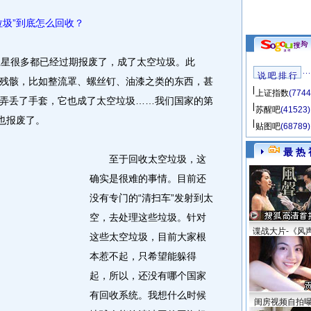
垃圾”到底怎么回收？
星很多都已经过期报废了，成了太空垃圾。此
说 吧 排 行
残骸，比如整流罩、螺丝钉、油漆之类的东西，甚
上证指数
(7744
弄丢了手套，它也成了太空垃圾……我们国家的第
苏醒吧
(41523)
也报废了。
贴图吧
(68789)
最 热 
至于回收太空垃圾，这
确实是很难的事情。目前还
没有专门的“清扫车”发射到太
空，去处理这些垃圾。针对
谍战大片-《风
这些太空垃圾，目前大家根
本惹不起，只希望能躲得
起，所以，还没有哪个国家
有回收系统。我想什么时候
闺房视频自拍