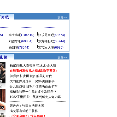
说 吧
更多>>
5)
李宇春吧
(104510)
快乐男声吧
(68574)
刘德华吧
(69854)
东方神起吧
(65744)
婚姻吧
(78544)
37℃女人吧
(6985)
视 频
更多>>
·
独家首播:大秦帝国
范冰冰-金大班
·
在线看超高收视大戏:
蜗居(完整版)
·
倔强萝卜
麦田
媳妇的美好时代
·
大内密探灵灵狗
倪萍-美丽的事
·
台儿庄战役 日军尸体装满百余卡车
声》
·
揭秘希特勒一生躲过多少次暗杀？
·
1982香港回归中英谈判鲜为人知内幕
·
宋丹丹：张国立活得太累
·
满文军有望明日获释
曝光
·
《变形金刚2》送电影票！