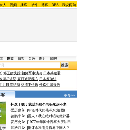
女人
-
视频
-
播客
-
邮件
-
博客
-
BBS
-
我说两句
闻
网页
博客
音乐
图片
说吧
长
邓玉娇失踪
朝鲜军事演习
日本兵赎罪
改温总讲话
夏日减肥秘方
日本瘦脸法
中共卧底结局
慈禧不快乐
侵略中国报告
更多>>
·
怀念丁聪：我以为那个老头永远不老
·
爱历史
|
年轻时代的毛泽东(组图)
·
曾鹏宇
|
雷人！我在绝对唱响做评委
·
爱历史
|
1977年华国锋视察大庆油田
·
韩浩月
|
批评余秋雨是侮辱中国人？
上学