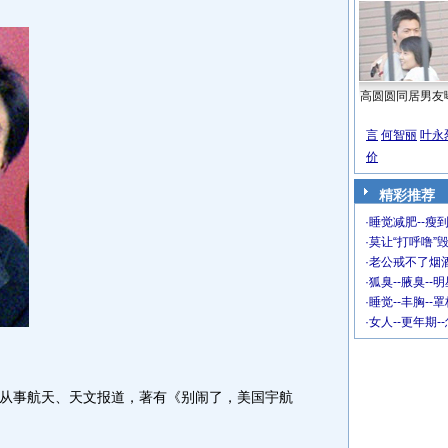
高圆圆同居男友
言
何智丽
叶永
价
精彩推荐
·
睡觉减肥--瘦到
·
莫让“打呼噜”
·
老公戒不了烟酒
·
狐臭--腋臭--
·
睡觉--丰胸--
·
女人--更年期-
事航天、天文报道，著有《别闹了，美国宇航