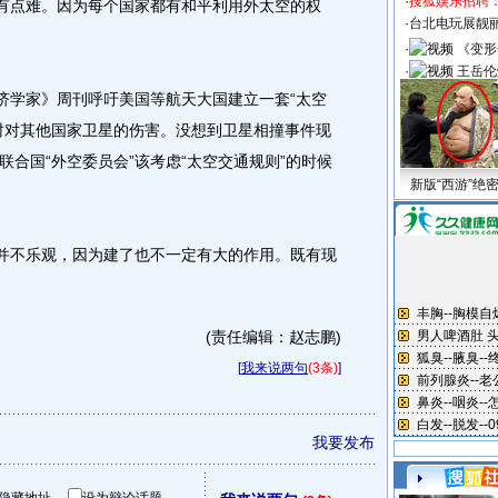
·
搜狐娱乐招聘
怕有点难。因为每个国家都有和平利用外太空的权
·
台北电玩展靓丽S
·
《变形
·
王岳伦
学家》周刊呼吁美国等航天大国建立一套“太空
时对其他国家卫星的伤害。没想到卫星相撞事件现
合国“外空委员会”该考虑“太空交通规则”的时候
新版“西游”绝
并不乐观，因为建了也不一定有大的作用。既有现
(责任编辑：赵志鹏)
[
我来说两句
(3条)
]
我要发布