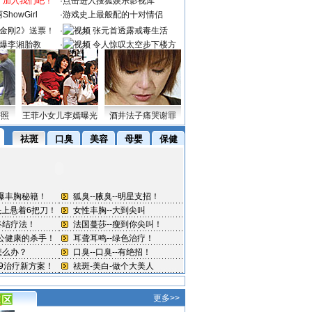
：加入我们吧！
·
点击进入搜狐娱乐影视库
howGirl
·
游戏史上最般配的十对情侣
金刚2》送票！
·
张元首透露戒毒生活
爆李湘胎教
·
令人惊叹太空步下楼方
式
密照
王菲小女儿李嫣曝光
酒井法子痛哭谢罪
更多>>