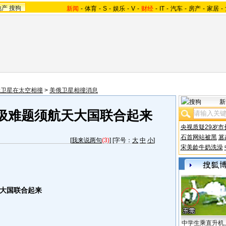
地产
搜狗
新闻
-
体育
-
S
-
娱乐
-
V
-
财经
-
IT
-
汽车
-
房产
-
家居
-
俄卫星在太空相撞
>
美俄卫星相撞消息
新
圾难题须航天大国联合起来
央视质疑29岁市
石首网站被黑
篡
[
我来说两句
(3)
] [字号：
大
中
小
]
宋美龄牛奶洗澡
大国联合起来
中学生乘直升机