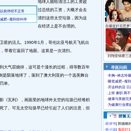
地球人能给清洁工的工资超
过总统的工资，大概才会去
清扫这些太空垃圾，因为这
在经济上是不合理的。
自爆捉奸后恶梦
的活儿。1990年1月，哥伦比亚号航天飞机出
星，带着它返回了地面。这算是一次清扫。
刘翔亚锦赛三
大气层烧掉，这可是个漫长的过程，得等数百年
寻医问药
片倒是陨落地球了，落到了澳大利亚的一个选美舞台
·
丰胸--林志玲
·
睡觉减肥--瘦到
罚单。
·
开这样的店 日进
·
上班 兼职 两
·
健康与美丽完
《瓦利》，画面里的地球外太空的垃圾已经堆积
·
为健康行业撑
死了。可见太空垃圾早已经引起了人们的注意，但
·
听评书
|
郭德纲
·
听小说
|
鬼吹灯1