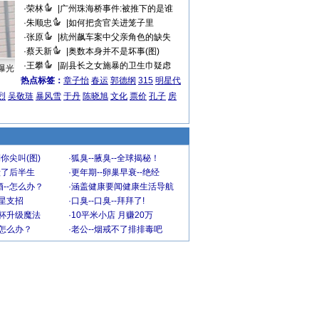
·
荣林
|
广州珠海桥事件:被推下的是谁
·
朱顺忠
|
如何把贪官关进笼子里
·
张原
|
杭州飙车案中父亲角色的缺失
·
蔡天新
|
奥数本身并不是坏事(图)
·
王攀
|
副县长之女施暴的卫生巾疑虑
曝光
热点标签：
章子怡
春运
郭德纲
315
明星代
烈
吴敬琏
暴风雪
于丹
陈晓旭
文化
票价
孔子
房
你尖叫(图)
·
狐臭--腋臭--全球揭秘！
毁了后半生
·
更年期--卵巢早衰--绝经
--怎么办？
·
涵盖健康要闻健康生活导航
明星支招
·
口臭--口臭--拜拜了!
罩杯升级魔法
·
10平米小店 月赚20万
-怎么办？
·
老公--烟戒不了排排毒吧