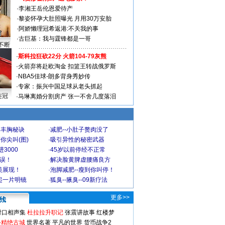
·
李湘王岳伦恩爱待产
·
黎姿怀孕大肚照曝光 月用30万安胎
·
阿娇懒理冠希返港:不关我的事
·
古巨基：我与霆锋都是一哥
不断
·
斯科拉狂砍22分 火箭104-79灰熊
·
火箭弃将赴欧淘金 扣篮王转战俄罗斯
·
NBA5佳球-朗多背身秀妙传
·
专家：振兴中国足球从老头抓起
连冠
·
马琳离婚分割房产 张一不舍几度落泪
爆丰胸秘诀
·
减肥--小肚子赘肉没了
你尖叫(图)
·
吸引异性的秘密武器
3000
·
45岁以前停经不正常
不误！
·
解决脸黄脾虚腰痛良方
美展现！
·
泡脚减肥--瘦到你叫停！
起一片明镜
·
狐臭--腋臭--09新疗法
更多>>
对口相声集
杜拉拉升职记
张震讲故事
红楼梦
-精绝古城
世界名著
平凡的世界
货币战争2