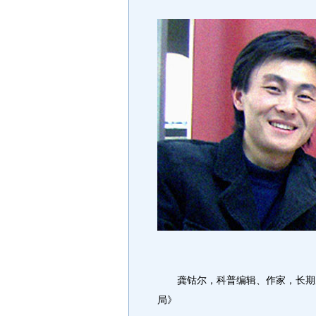
龚钴尔，科普编辑、作家，长期从
局》