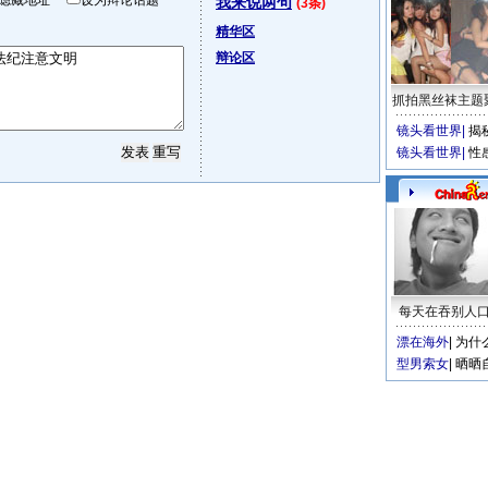
隐藏地址
设为辩论话题
我来说两句
(3条)
精华区
辩论区
抓拍黑丝袜主题
镜头看世界
|
揭
镜头看世界
|
性
每天在吞别人
漂在海外
|
为什
型男索女
|
晒晒