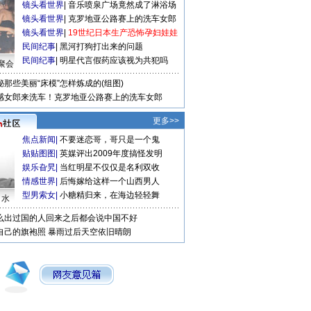
镜头看世界
|
音乐喷泉广场竟然成了淋浴场
镜头看世界
|
克罗地亚公路赛上的洗车女郎
镜头看世界
|
19世纪日本生产恐怖孕妇娃娃
民间纪事
|
黑河打狗打出来的问题
民间纪事
|
明星代言假药应该视为共犯吗
聚会
秘那些美丽“床模”怎样炼成的(组图)
感女郎来洗车！克罗地亚公路赛上的洗车女郎
更多>>
焦点新闻
|
不要迷恋哥，哥只是一个鬼
贴贴图图
|
英媒评出2009年度搞怪发明
娱乐旮旯
|
当红明星不仅仅是名利双收
情感世界
|
后悔嫁给这样一个山西男人
型男索女
|
小糖精归来，在海边轻轻舞
口水
么出过国的人回来之后都会说中国不好
自己的旗袍照
暴雨过后天空依旧晴朗