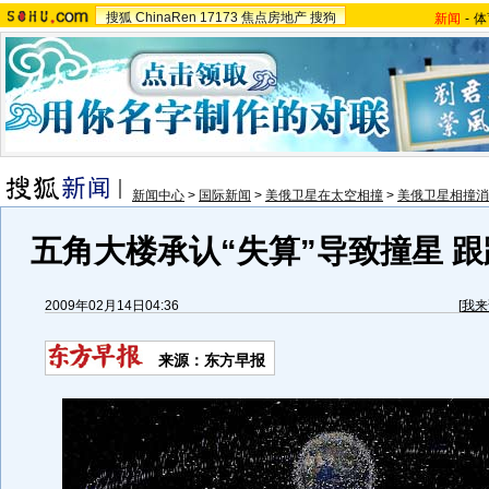
搜狐
ChinaRen
17173
焦点房地产
搜狗
新闻
-
体
新闻中心
>
国际新闻
>
美俄卫星在太空相撞
>
美俄卫星相撞消
五角大楼承认“失算”导致撞星 
2009年02月14日04:36
[
我来
来源：东方早报