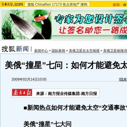
搜狐
ChinaRen
17173
焦点房地产
搜狗
新闻
-
体
新闻中心
>
国际新闻
>
美俄卫星在太空相撞
>
美俄卫星相撞消
美俄“撞星”七问：如何才能避免
2009年02月14日10:05
[
我来
来源：南方报业传媒集团-南方日报
■新闻热点如何才能避免太空“交通事故”
美俄“撞星”七大问