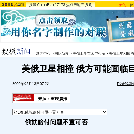
搜狐
ChinaRen
17173
焦点房地产
搜狗
新闻
-
体
新闻中心
>
国际新闻
>
美俄卫星在太空相撞
>
美俄卫星相撞消
美俄卫星相撞 俄方可能面临
2009年02月13日07:22
[
我来说两
来源：重庆晨报
俄就赔付问题不置可否