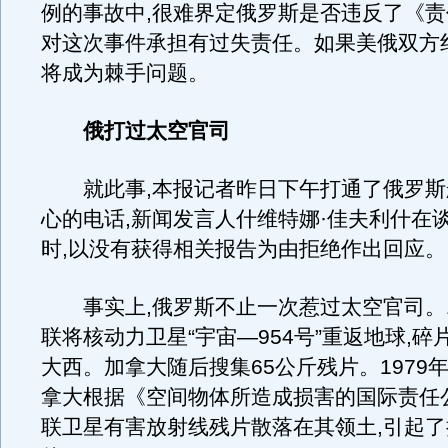
例的事故中,很难界定俄罗斯是否违反了《责
对这次事件承担有过失责任。如果美俄双方
将成为棘手问题。
俄打过太空官司
就此事,本报记者昨日下午打通了俄罗斯
心的电话,新闻发言人什维特娜·佳夫利什在
时,以没有获得相关报告为由拒绝作出回应。
事实上,俄罗斯不止一次惹过太空官司。19
联将核动力卫星“宇宙—954号”重返地球,碎
大西。加拿大随后搜集65公斤残片。1979年1
拿大根据《空间物体所造成损害的国际责任
联卫星有害放射线残片散落在其领土,引起了