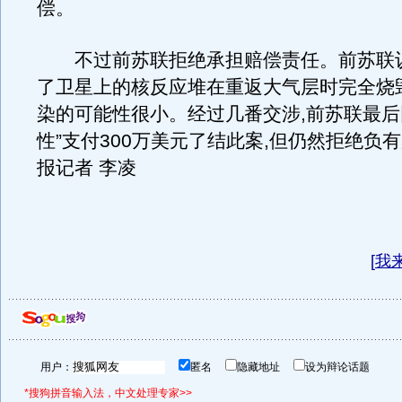
偿。
不过前苏联拒绝承担赔偿责任。前苏联认
了卫星上的核反应堆在重返大气层时完全烧
染的可能性很小。经过几番交涉,前苏联最后
性”支付300万美元了结此案,但仍然拒绝负
报记者 李凌
[
我
用户：
匿名
隐藏地址
设为辩论话题
*搜狗拼音输入法，中文处理专家>>