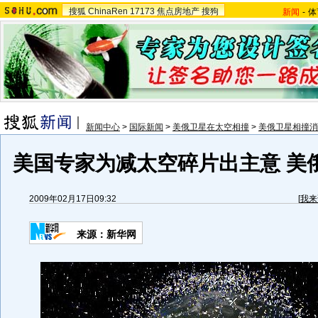
搜狐
ChinaRen
17173
焦点房地产
搜狗
新闻
-
体
新闻中心
>
国际新闻
>
美俄卫星在太空相撞
>
美俄卫星相撞消
美国专家为减太空碎片出主意 美俄
2009年02月17日09:32
[
我来
来源：新华网